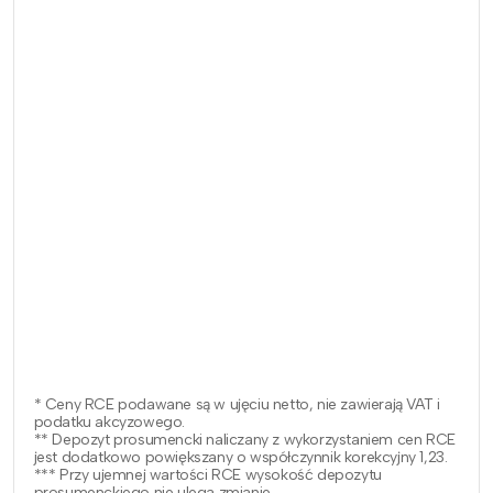
* Ceny RCE podawane są w ujęciu netto, nie zawierają VAT i
podatku akcyzowego.
** Depozyt prosumencki naliczany z wykorzystaniem cen RCE
jest dodatkowo powiększany o współczynnik korekcyjny 1,23.
*** Przy ujemnej wartości RCE wysokość depozytu
prosumenckiego nie ulega zmianie.