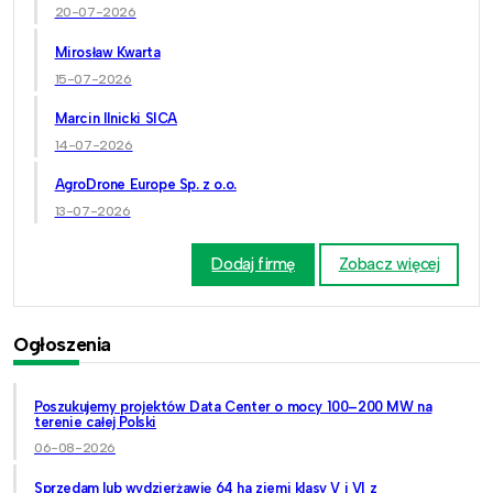
20-07-2026
Mirosław Kwarta
15-07-2026
Marcin Ilnicki SICA
14-07-2026
AgroDrone Europe Sp. z o.o.
13-07-2026
Dodaj firmę
Zobacz więcej
Ogłoszenia
Poszukujemy projektów Data Center o mocy 100–200 MW na
terenie całej Polski
06-08-2026
Sprzedam lub wydzierżawię 64 ha ziemi klasy V i VI z