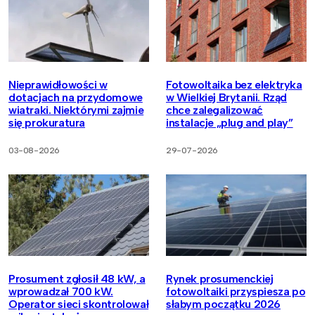
Nieprawidłowości w
Fotowoltaika bez elektryka
dotacjach na przydomowe
w Wielkiej Brytanii. Rząd
wiatraki. Niektórymi zajmie
chce zalegalizować
się prokuratura
instalacje „plug and play”
03-08-2026
29-07-2026
Prosument zgłosił 48 kW, a
Rynek prosumenckiej
wprowadzał 700 kW.
fotowoltaiki przyspiesza po
Operator sieci skontrolował
słabym początku 2026