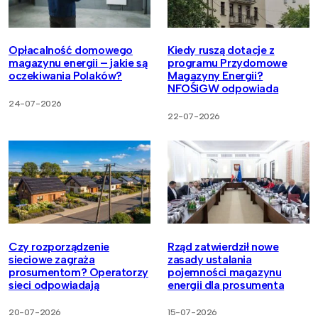
Opłacalność domowego
Kiedy ruszą dotacje z
magazynu energii – jakie są
programu Przydomowe
oczekiwania Polaków?
Magazyny Energii?
NFOŚiGW odpowiada
24-07-2026
22-07-2026
Czy rozporządzenie
Rząd zatwierdził nowe
sieciowe zagraża
zasady ustalania
prosumentom? Operatorzy
pojemności magazynu
sieci odpowiadają
energii dla prosumenta
20-07-2026
15-07-2026