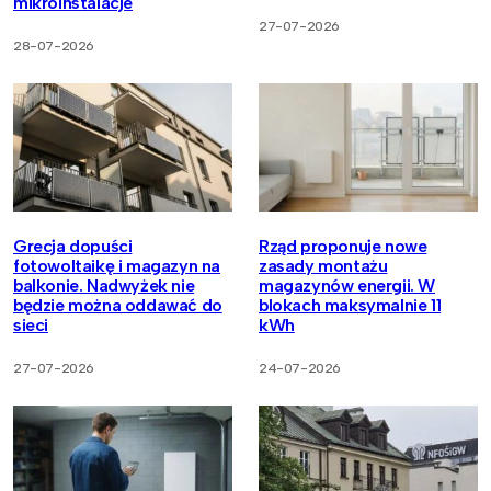
mikroinstalacje
27-07-2026
28-07-2026
Grecja dopuści
Rząd proponuje nowe
fotowoltaikę i magazyn na
zasady montażu
balkonie. Nadwyżek nie
magazynów energii. W
będzie można oddawać do
blokach maksymalnie 11
sieci
kWh
27-07-2026
24-07-2026