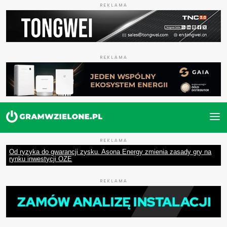
REKLAMA
REKLAMA
REKLAMA
Od ryzyka do gwarancji zysku. Asona Energy zmienia zasady gry na
rynku inwestycji OZE
REKLAMA