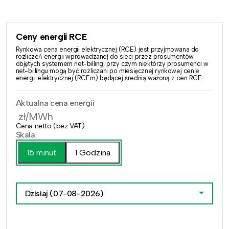
Ceny energii RCE
Rynkowa cena energii elektrycznej (RCE) jest przyjmowana do
rozliczeń energii wprowadzanej do sieci przez prosumentów
objętych systemem net-billing, przy czym niektórzy prosumenci w
net-billingu mogą być rozliczani po miesięcznej rynkowej cenie
energii elektrycznej (RCEm) będącej średnią ważoną z cen RCE.
Aktualna cena energii
zł/MWh
Cena netto (bez VAT)
Skala
15 minut
1 Godzina
Dzisiaj
(07-08-2026)