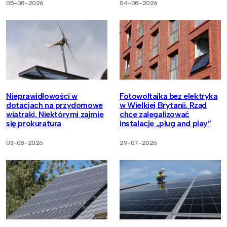
05-08-2026
04-08-2026
Nieprawidłowości w
Fotowoltaika bez elektryka
dotacjach na przydomowe
w Wielkiej Brytanii. Rząd
wiatraki. Niektórymi zajmie
chce zalegalizować
się prokuratura
instalacje „plug and play”
03-08-2026
29-07-2026