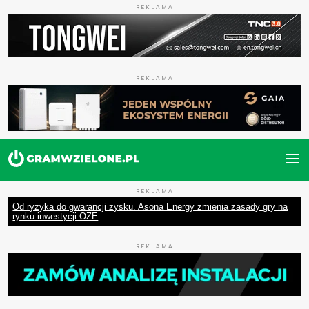
REKLAMA
REKLAMA
REKLAMA
Od ryzyka do gwarancji zysku. Asona Energy zmienia zasady gry na
rynku inwestycji OZE
REKLAMA