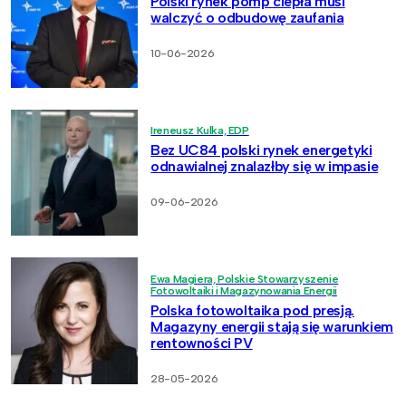
Polski rynek pomp ciepła musi
walczyć o odbudowę zaufania
10-06-2026
Ireneusz Kulka, EDP
Bez UC84 polski rynek energetyki
odnawialnej znalazłby się w impasie
09-06-2026
Ewa Magiera, Polskie Stowarzyszenie
Fotowoltaiki i Magazynowania Energii
Polska fotowoltaika pod presją.
Magazyny energii stają się warunkiem
rentowności PV
28-05-2026