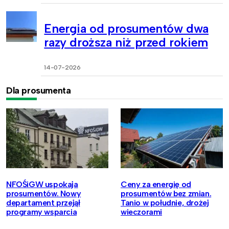
Energia od prosumentów dwa
razy droższa niż przed rokiem
14-07-2026
Dla prosumenta
NFOŚiGW uspokaja
Ceny za energię od
prosumentów. Nowy
prosumentów bez zmian.
departament przejął
Tanio w południe, drożej
programy wsparcia
wieczorami