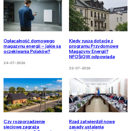
Opłacalność domowego
Kiedy ruszą dotacje z
magazynu energii – jakie są
programu Przydomowe
oczekiwania Polaków?
Magazyny Energii?
NFOŚiGW odpowiada
24-07-2026
22-07-2026
Czy rozporządzenie
Rząd zatwierdził nowe
sieciowe zagraża
zasady ustalania