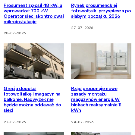
Prosument zgłosił 48 kW, a
Rynek prosumenckiej
wprowadzał 700 kW.
fotowoltaiki przyspiesza po
Operator sieci skontrolował
słabym początku 2026
mikroinstalacje
27-07-2026
28-07-2026
Grecja dopuści
Rząd proponuje nowe
fotowoltaikę i magazyn na
zasady montażu
balkonie. Nadwyżek nie
magazynów energii. W
będzie można oddawać do
blokach maksymalnie 11
sieci
kWh
27-07-2026
24-07-2026