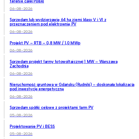
terenie całej Polski
06-08-2026
Sprzedam lub wydzierżawię 64 ha ziemi klasy V i VI z
przeznaczeniem pod elektrownię PV
06-08-2026
Projekt PV – RTB – 0,8 MW / 1,0 MWp
06-08-2026
Sprzedam projekt farmy fotowoltaicznej 1 MW – Warszawa
Zachodnia
06-08-2026
Nieruchomość gruntowa w Gdańsku (Rudniki) – doskonała lokalizacja
pod inwestycję energetyczną
06-08-2026
Sprzedam spółki celowe z projektami farm PV
05-08-2026
Projektowanie PV i BESS
05-08-2026