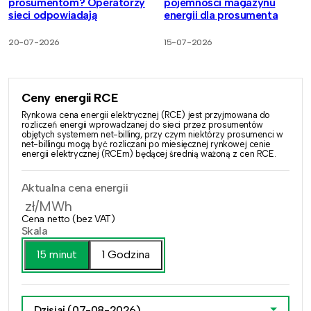
prosumentom? Operatorzy
pojemności magazynu
sieci odpowiadają
energii dla prosumenta
20-07-2026
15-07-2026
Ceny energii RCE
Rynkowa cena energii elektrycznej (RCE) jest przyjmowana do
rozliczeń energii wprowadzanej do sieci przez prosumentów
objętych systemem net-billing, przy czym niektórzy prosumenci w
net-billingu mogą być rozliczani po miesięcznej rynkowej cenie
energii elektrycznej (RCEm) będącej średnią ważoną z cen RCE.
Aktualna cena energii
zł/MWh
Cena netto (bez VAT)
Skala
15 minut
1 Godzina
Dzisiaj
(07-08-2026)