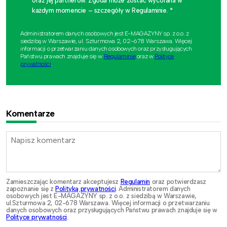
oraz jej partnerów. Zgoda może zostać wycofana w
każdym momencie – szczegóły w Regulaminie. *
Administratorem danych osobowych jest E-MAGAZYNY sp. z o.o. z
siedzibą w Warszawie, ul. Szturmowa 2, 02-678 Warszawa. Więcej
informacji o przetwarzaniu danych osobowych oraz przysługujących
Państwu prawach znajduje się w
Regulaminie
oraz w
Polityce
prywatności
.
Komentarze
Zamieszczając komentarz akceptujesz
Regulamin
oraz potwierdzasz
zapoznanie się z
Polityką prywatności
. Administratorem danych
osobowych jest E-MAGAZYNY sp. z o.o. z siedzibą w Warszawie,
ul.Szturmowa 2, 02-678 Warszawa. Więcej informacji o przetwarzaniu
danych osobowych oraz przysługujących Państwu prawach znajduje się w
Polityce prywatności
.