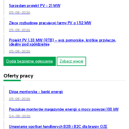
Sprzedam projekt PV - 21 MW
05-08-2026
Zlecę rozbudowę pracującej farmy PV o 1,52 MW
05-08-2026
Projekt PV 1,33 MW (RTB) – woj. pomorskie, krótkie przyłącze,
idealny pod spółdzielnię
05-08-2026
Dodaj bezpłatne ogłoszenie
Zobacz więcej
Oferty pracy
Ekipa monterska - banki energii
05-08-2026
Poszukuję monterów magazynów energii o mocy powyżej 100 kW
04-08-2026
Umawianie spotkań handlowych B2B i B2C dla branży OZE