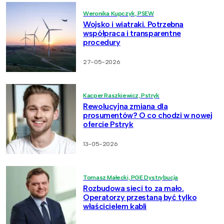
Weronika Kupczyk, PSEW
Wojsko i wiatraki. Potrzebna
współpraca i transparentne
procedury
27-05-2026
Kacper Raszkiewicz, Pstryk
Rewolucyjna zmiana dla
prosumentów? O co chodzi w nowej
ofercie Pstryk
13-05-2026
Tomasz Małecki, PGE Dystrybucja
Rozbudowa sieci to za mało.
Operatorzy przestaną być tylko
właścicielem kabli