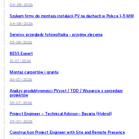
04-08-2026
Szukam firmy do montażu instalacji PV na dachach w Polsce 1-5 MW
04-08-2026
Serwisy, przeglądy fotowoltaika - przyjmę zlecenia
03-08-2026
BESS Expert
31-07-2026
Montaż carportów i gruntu
30-07-2026
Analizy produktywności PVsyst / TDD / Wsparcie z sprzedaży
projektów
30-07-2026
Project Engineer – Technical Advisor– Bavaria (Hybrid)
29-07-2026
Construction Project Engineer with Site and Remote Presence