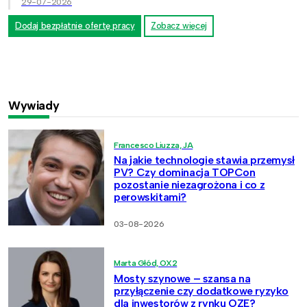
29-07-2026
Dodaj bezpłatnie ofertę pracy
Zobacz więcej
Wywiady
Francesco Liuzza, JA
Na jakie technologie stawia przemysł
PV? Czy dominacja TOPCon
pozostanie niezagrożona i co z
perowskitami?
03-08-2026
Marta Głód, OX2
Mosty szynowe – szansa na
przyłączenie czy dodatkowe ryzyko
dla inwestorów z rynku OZE?