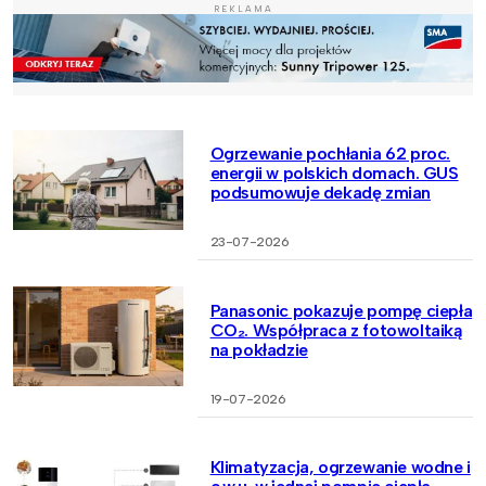
REKLAMA
Ogrzewanie pochłania 62 proc.
energii w polskich domach. GUS
podsumowuje dekadę zmian
23-07-2026
Panasonic pokazuje pompę ciepła
CO₂. Współpraca z fotowoltaiką
na pokładzie
19-07-2026
Klimatyzacja, ogrzewanie wodne i