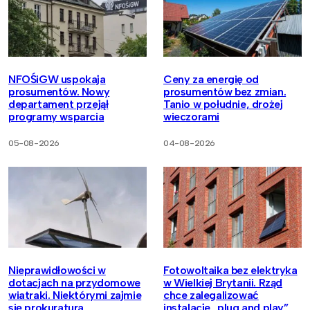
NFOŚiGW uspokaja
Ceny za energię od
prosumentów. Nowy
prosumentów bez zmian.
departament przejął
Tanio w południe, drożej
programy wsparcia
wieczorami
05-08-2026
04-08-2026
Nieprawidłowości w
Fotowoltaika bez elektryka
dotacjach na przydomowe
w Wielkiej Brytanii. Rząd
wiatraki. Niektórymi zajmie
chce zalegalizować
się prokuratura
instalacje „plug and play”