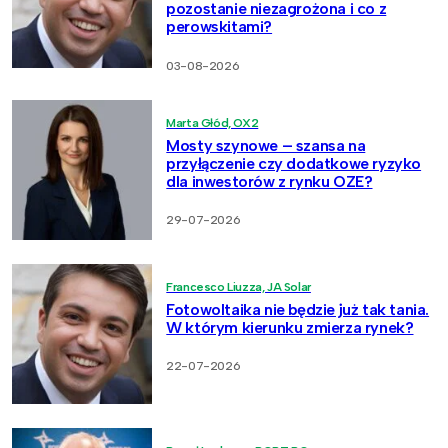
pozostanie niezagrożona i co z
perowskitami?
03-08-2026
Marta Głód, OX2
Mosty szynowe – szansa na
przyłączenie czy dodatkowe ryzyko
dla inwestorów z rynku OZE?
29-07-2026
Francesco Liuzza, JA Solar
Fotowoltaika nie będzie już tak tania.
W którym kierunku zmierza rynek?
22-07-2026