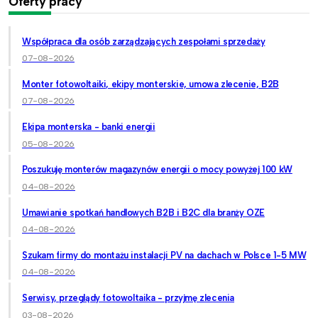
Oferty pracy
Współpraca dla osób zarządzających zespołami sprzedaży
07-08-2026
Monter fotowoltaiki, ekipy monterskie, umowa zlecenie, B2B
07-08-2026
Ekipa monterska - banki energii
05-08-2026
Poszukuję monterów magazynów energii o mocy powyżej 100 kW
04-08-2026
Umawianie spotkań handlowych B2B i B2C dla branży OZE
04-08-2026
Szukam firmy do montażu instalacji PV na dachach w Polsce 1-5 MW
04-08-2026
Serwisy, przeglądy fotowoltaika - przyjmę zlecenia
03-08-2026