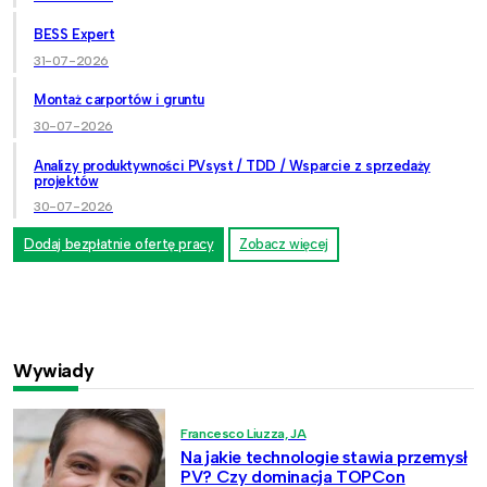
BESS Expert
31-07-2026
Montaż carportów i gruntu
30-07-2026
Analizy produktywności PVsyst / TDD / Wsparcie z sprzedaży
projektów
30-07-2026
Dodaj bezpłatnie ofertę pracy
Zobacz więcej
Wywiady
Francesco Liuzza, JA
Na jakie technologie stawia przemysł
PV? Czy dominacja TOPCon