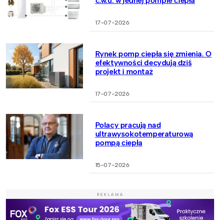
c.w.u. w jednej pompie ciepła
17-07-2026
Rynek pomp ciepła się zmienia. O
efektywności decydują dziś
projekt i montaż
17-07-2026
Polacy pracują nad
ultrawysokotemperaturową
pompą ciepła
15-07-2026
REKLAMA