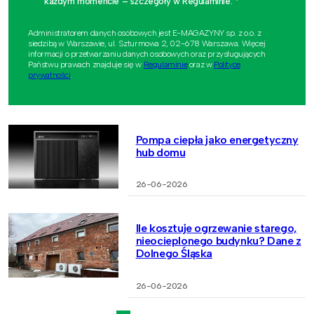
każdym momencie – szczegóły w Regulaminie. *
Administratorem danych osobowych jest E-MAGAZYNY sp. z o.o. z
siedzibą w Warszawie, ul. Szturmowa 2, 02-678 Warszawa. Więcej
informacji o przetwarzaniu danych osobowych oraz przysługujących
Państwu prawach znajduje się w
Regulaminie
oraz w
Polityce
prywatności
.
Pompa ciepła jako energetyczny
hub domu
26-06-2026
Ile kosztuje ogrzewanie starego,
nieocieplonego budynku? Dane z
Dolnego Śląska
26-06-2026