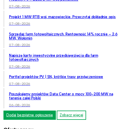
07-08-2026
Projekt 1 MW RTB woj. mazowieckie. Przeczytaj dokładnie opis
07-08-2026
Sprzedaż farm fotowoltaicznych. Rentowność 14% rocznie – 2,6
MW, Wołomin
07-08-2026
Napiszę karty inwestycyjne przedsięwzięcia dla farm
fotowoltaicznych
07-08-2026
Portfel projektów PV | SN, krótkie trasy przyłączeniowe
07-08-2026
Poszukujemy projektów Data Center o mocy 100–200 MW na
terenie całej Polski
06-08-2026
Dodaj bezpłatne ogłoszenie
Zobacz więcej