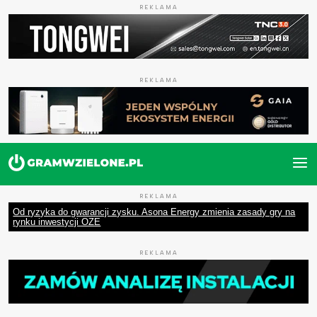
REKLAMA
REKLAMA
REKLAMA
Od ryzyka do gwarancji zysku. Asona Energy zmienia zasady gry na
rynku inwestycji OZE
REKLAMA