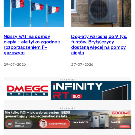
Niższy VAT na pompy
Dopłaty wzrosną do 9 tys.
ciepła - ale tylko zgodne z
funtów. Brytyjczycy
rozporządzeniem F-
dostaną więcej na pompy
gazowym
ciepła
29-07-2026
27-07-2026
REKLAMA
REKLAMA