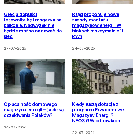
Grecja dopuści
Rząd proponuje nowe
fotowoltaikę i magazyn na
zasady montażu
balkonie. Nadwyżek nie
magazynów energii. W
będzie można oddawać do
blokach maksymalnie 11
sieci
kWh
27-07-2026
24-07-2026
Opłacalność domowego
Kiedy ruszą dotacje z
magazynu energii – jakie są
programu Przydomowe
oczekiwania Polaków?
Magazyny Energii?
NFOŚiGW odpowiada
24-07-2026
22-07-2026