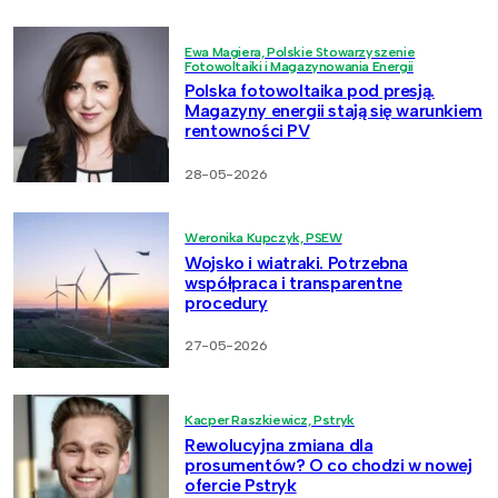
Ewa Magiera, Polskie Stowarzyszenie
Fotowoltaiki i Magazynowania Energii
Polska fotowoltaika pod presją.
Magazyny energii stają się warunkiem
rentowności PV
28-05-2026
Weronika Kupczyk, PSEW
Wojsko i wiatraki. Potrzebna
współpraca i transparentne
procedury
27-05-2026
Kacper Raszkiewicz, Pstryk
Rewolucyjna zmiana dla
prosumentów? O co chodzi w nowej
ofercie Pstryk