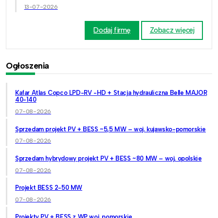
13-07-2026
Dodaj firmę
Zobacz więcej
Ogłoszenia
Kafar Atlas Copco LPD-RV -HD + Stacja hydrauliczna Belle MAJOR
40-140
07-08-2026
Sprzedam projekt PV + BESS ~5,5 MW – woj. kujawsko-pomorskie
07-08-2026
Sprzedam hybrydowy projekt PV + BESS ~80 MW – woj. opolskie
07-08-2026
Projekt BESS 2-50 MW
07-08-2026
Projekty PV + BESS z WP woj. pomorskie