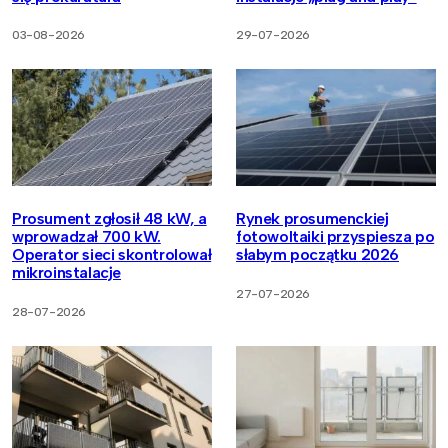
03-08-2026
29-07-2026
Prosument zgłosił 48 kW, a
Rynek prosumenckiej
wprowadzał 700 kW.
fotowoltaiki przyspiesza po
Operator sieci skontrolował
słabym początku 2026
mikroinstalacje
27-07-2026
28-07-2026