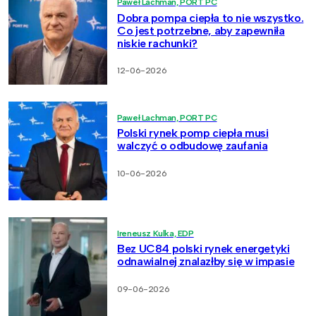
Paweł Lachman, PORT PC
Dobra pompa ciepła to nie wszystko.
Co jest potrzebne, aby zapewniła
niskie rachunki?
12-06-2026
Paweł Lachman, PORT PC
Polski rynek pomp ciepła musi
walczyć o odbudowę zaufania
10-06-2026
Ireneusz Kulka, EDP
Bez UC84 polski rynek energetyki
odnawialnej znalazłby się w impasie
09-06-2026