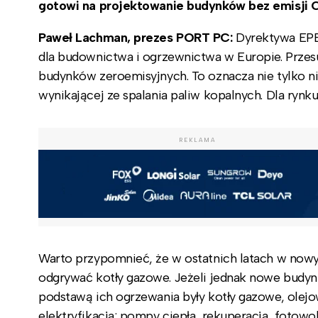
gotowi na projektowanie budynków bez emisji 
Paweł Lachman, prezes PORT PC:
Dyrektywa EPB
dla budownictwa i ogrzewnictwa w Europie. Prze
budynków zeroemisyjnych. To oznacza nie tylko niż
wynikającej ze spalania paliw kopalnych. Dla ryn
REKLAMA
Warto przypomnieć, że w ostatnich latach w now
odgrywać kotły gazowe. Jeżeli jednak nowe budynk
podstawą ich ogrzewania były kotły gazowe, olej
elektryfikacja: pompy ciepła, rekuperacja, foto