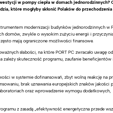
 inwestycji w pompy ciepła w domach jednorodzinnych? 
ędzia, które mogłyby skłonić Polaków do przechodzenia
nstrumentem modernizacji budynków jednorodzinnych w P
ych domów, zwykle o wysokim zużyciu energii i przyczyni
e często mają ograniczone możliwości finansowe.
 poważnych słabości, na które PORT PC zwracało uwagę od
ia zależy skuteczność programu, zaufanie beneficjentów 
ości w systemie dofinansowań, zbyt wolną reakcję na p
ansowaniu, brak uznawania europejskich znaków jakości
 laboratoriach oraz wprowadzenie wymogu dodatkowych,
programu z zasadą „efektywność energetyczna przede ws