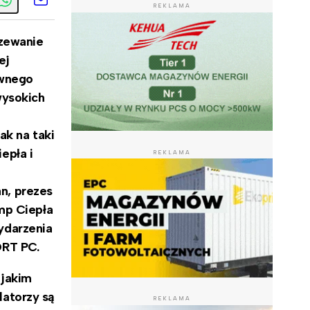
REKLAMA
rzewanie
ej
ywnego
wysokich
ak na taki
epła i
REKLAMA
n, prezes
mp Ciepła
ydarzenia
ORT PC.
 jakim
latorzy są
REKLAMA