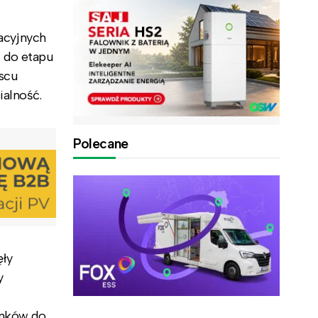
acyjnych
 do etapu
jscu
ialność.
Polecane
ęły
y
ynków do