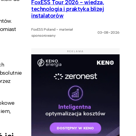
FoxESS Tour 2026 - wiedza,
technologia i praktyka bliżej
instalatorów
ntów.
tomiast
FoxESS Poland - materiał
03-08-2026
sponsorowany
REKLAMA
ch
bsolutnie
przez
kokowe
ciem,