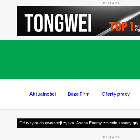
REKLAMA
Aktualności
Baza Firm
Oferty pracy
Od ryzyka do gwarancji zysku. Asona Energy zmienia zasady gry 
REKLAMA