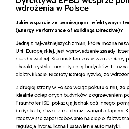
Dyrektywa EPBD wesprze pomp
wdrożenia w Polsce
Jakie wsparcie zeroemisyjnym i efektywnym t
(Energy Performance of Buildings Directive)?
Jedną z najważniejszych zmian, które można naz
Unii Europejskiej, jest wprowadzenie zasady liczen
nieodnawialnej. Kierunek ten został wzmocniony 
charakterystyki energetycznej budynków. To ozn
elektryfikację. Niestety istnieje ryzyko, że wdroż
Z drugiej strony w Polsce wciąż pokutuje mit, ż
idealnie ocieplonych budynków z ogrzewaniem po
Fraunhofer ISE, pokazują jednak coś innego: pom
budynkach, również modernizowanych etapami. Kluc
rzeczywiste zapotrzebowanie na ciepło, faktyczna 
regulacja hydrauliczna i ustawienia automatyki.