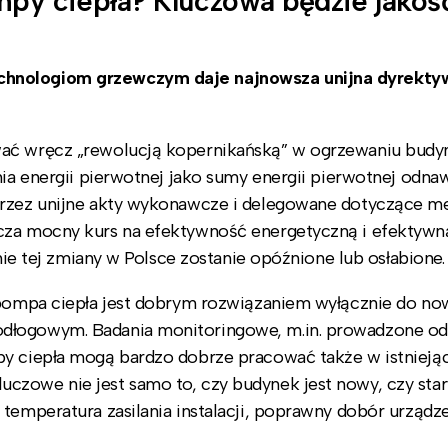
y ciepła? Kluczowa będzie jakość
echnologiom grzewczym daje najnowsza unijna dyrekt
wać wręcz „rewolucją kopernikańską” w ogrzewaniu bud
ia energii pierwotnej jako sumy energii pierwotnej odnawi
przez unijne akty wykonawcze i delegowane dotyczące m
acza mocny kurs na efektywność energetyczną i efektywn
enie tej zmiany w Polsce zostanie opóźnione lub osłabione.
e pompa ciepła jest dobrym rozwiązaniem wyłącznie do no
dłogowym. Badania monitoringowe, m.in. prowadzone od 
py ciepła mogą bardzo dobrze pracować także w istnieją
zowe nie jest samo to, czy budynek jest nowy, czy stary
temperatura zasilania instalacji, poprawny dobór urządze