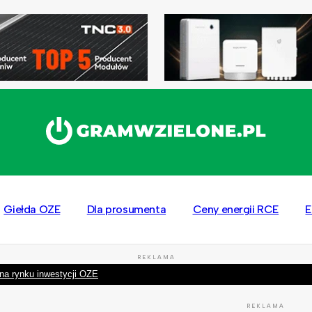
Giełda OZE
Dla prosumenta
Ceny energii RCE
E
REKLAMA
na rynku inwestycji OZE
REKLAMA