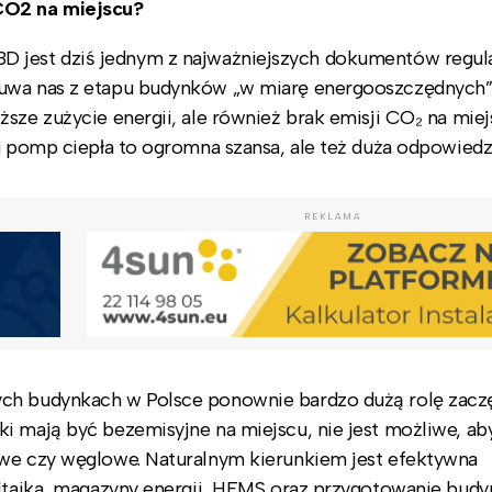
CO2 na miejscu?
D jest dziś jednym z najważniejszych dokumentów regul
suwa nas z etapu budynków „w miarę energooszczędnych”
sze zużycie energii, ale również brak emisji CO₂ na mie
ku pomp ciepła to ogromna szansa, ale też duża odpowiedz
REKLAMA
ych budynkach w Polsce ponownie bardzo dużą rolę zacz
i mają być bezemisyjne na miejscu, nie jest możliwe, ab
owe czy węglowe. Naturalnym kierunkiem jest efektywna
woltaika, magazyny energii, HEMS oraz przygotowanie bud