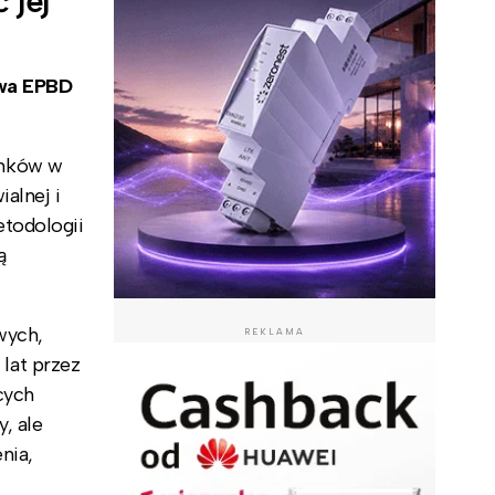
 jej
ywa EPBD
ynków w
alnej i
etodologii
ą
wych,
REKLAMA
lat przez
cych
, ale
nia,