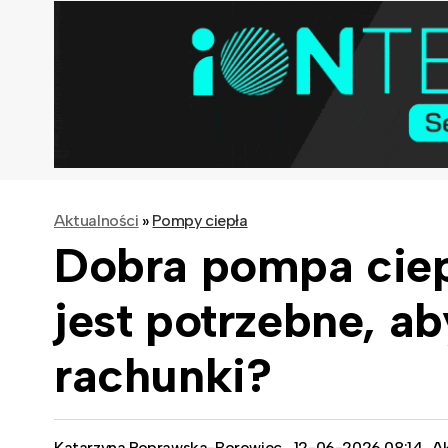
Aktualności
»
Pompy ciepła
Dobra pompa ciep
jest potrzebne, ab
rachunki?
Katarzyna Poprawska-Borowiec
12-06-2026 08:14
Ak