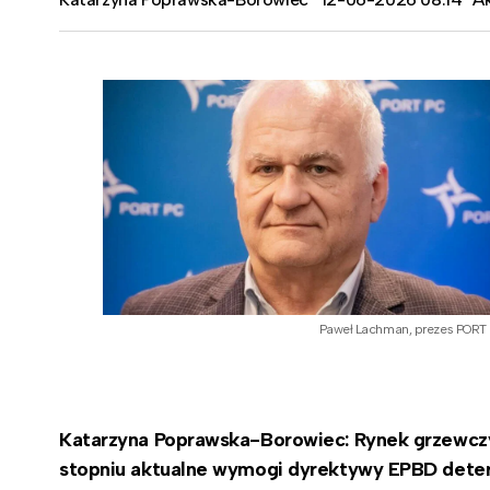
Paweł Lachman, prezes PORT
Katarzyna Poprawska-Borowiec: Rynek grzewczy
stopniu aktualne wymogi dyrektywy EPBD determi