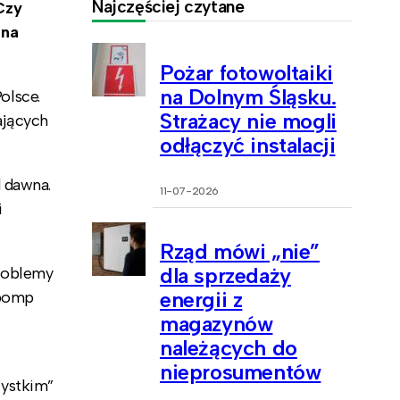
Najczęściej czytane
Czy
 na
Pożar fotowoltaiki
na Dolnym Śląsku.
olsce.
Strażacy nie mogli
ających
odłączyć instalacji
 dawna.
11-07-2026
i
Rząd mówi „nie”
dla sprzedaży
roblemy
energii z
 pomp
magazynów
należących do
nieprosumentów
zystkim”