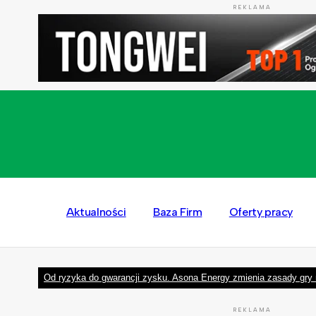
REKLAMA
Aktualności
Baza Firm
Oferty pracy
Od ryzyka do gwarancji zysku. Asona Energy zmienia zasady gry 
REKLAMA