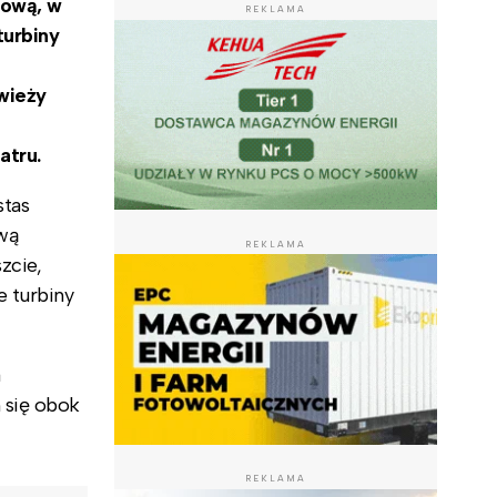
rową, w
REKLAMA
turbiny
wieży
atru.
stas
ową
REKLAMA
zcie,
 turbiny
.
a
 się obok
REKLAMA