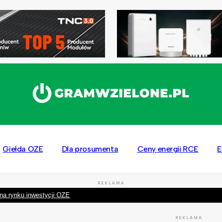
Giełda OZE
Dla prosumenta
Ceny energii RCE
E
REKLAMA
na rynku inwestycji OZE
REKLAMA