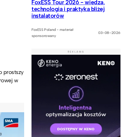
FoxESS Tour 2026 - wiedza,
technologia i praktyka bliżej
instalatorów
FoxESS Poland - materiał
03-08-2026
sponsorowany
REKLAMA
o prostszy
trowej w