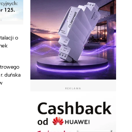
alacji o
unek
iatrowego
r. duńska
 w
REKLAMA