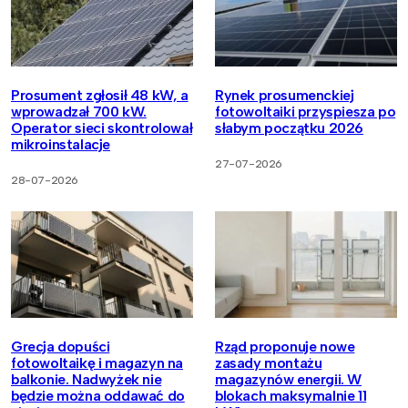
Prosument zgłosił 48 kW, a
Rynek prosumenckiej
wprowadzał 700 kW.
fotowoltaiki przyspiesza po
Operator sieci skontrolował
słabym początku 2026
mikroinstalacje
27-07-2026
28-07-2026
Grecja dopuści
Rząd proponuje nowe
fotowoltaikę i magazyn na
zasady montażu
balkonie. Nadwyżek nie
magazynów energii. W
będzie można oddawać do
blokach maksymalnie 11