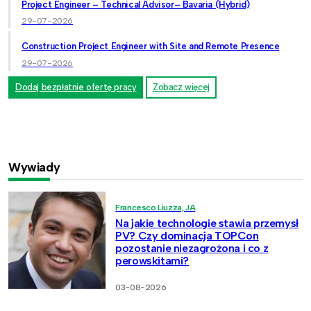
Project Engineer – Technical Advisor– Bavaria (Hybrid)
29-07-2026
Construction Project Engineer with Site and Remote Presence
29-07-2026
Dodaj bezpłatnie ofertę pracy
Zobacz więcej
Wywiady
Francesco Liuzza, JA
Na jakie technologie stawia przemysł
PV? Czy dominacja TOPCon
pozostanie niezagrożona i co z
perowskitami?
03-08-2026