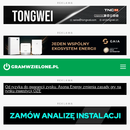
REKLAMA
REKLAMA
REKLAMA
Od ryzyka do gwarancji zysku. Asona Energy zmienia zasady gry na
rynku inwestycji OZE
REKLAMA