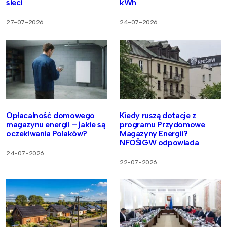
sieci
kWh
27-07-2026
24-07-2026
Opłacalność domowego
Kiedy ruszą dotacje z
magazynu energii – jakie są
programu Przydomowe
oczekiwania Polaków?
Magazyny Energii?
NFOŚiGW odpowiada
24-07-2026
22-07-2026