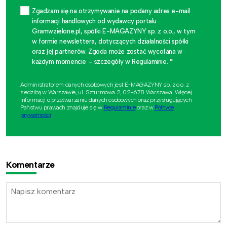
Zgadzam się na otrzymywanie na podany adres e-mail
informacji handlowych od wydawcy portalu
Gramwzielone.pl, spółki E-MAGAZYNY sp. z o.o., w tym
w formie newslettera, dotyczących działalności spółki
oraz jej partnerów. Zgoda może zostać wycofana w
każdym momencie – szczegóły w Regulaminie. *
Administratorem danych osobowych jest E-MAGAZYNY sp. z o.o. z
siedzibą w Warszawie, ul. Szturmowa 2, 02-678 Warszawa. Więcej
informacji o przetwarzaniu danych osobowych oraz przysługujących
Państwu prawach znajduje się w
Regulaminie
oraz w
Polityce
prywatności
.
Komentarze