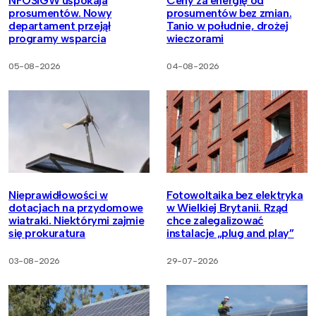
NFOŚiGW uspokaja
Ceny za energię od
prosumentów. Nowy
prosumentów bez zmian.
departament przejął
Tanio w południe, drożej
programy wsparcia
wieczorami
05-08-2026
04-08-2026
Nieprawidłowości w
Fotowoltaika bez elektryka
dotacjach na przydomowe
w Wielkiej Brytanii. Rząd
wiatraki. Niektórymi zajmie
chce zalegalizować
się prokuratura
instalacje „plug and play”
03-08-2026
29-07-2026