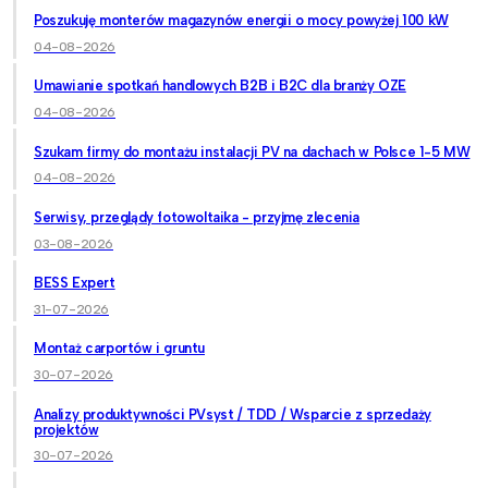
Poszukuję monterów magazynów energii o mocy powyżej 100 kW
04-08-2026
Umawianie spotkań handlowych B2B i B2C dla branży OZE
04-08-2026
Szukam firmy do montażu instalacji PV na dachach w Polsce 1-5 MW
04-08-2026
Serwisy, przeglądy fotowoltaika - przyjmę zlecenia
03-08-2026
BESS Expert
31-07-2026
Montaż carportów i gruntu
30-07-2026
Analizy produktywności PVsyst / TDD / Wsparcie z sprzedaży
projektów
30-07-2026