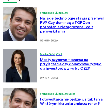
Francesco Liuzza, JA
Na jakie technologie stawia przemysł
PV? Czy dominacja TOPCon
pozostanie niezagrożona i co z
perowskitami?
03-08-2026
Marta Głód, OX2
Mosty szynowe – szansa na
przyłączenie czy dodatkowe ryzyko
dla inwestorów z rynku OZE?
29-07-2026
Francesco Liuzza, JA Solar
Fotowoltaika nie będzie już tak tania.
W którym kierunku zmierza rynek?