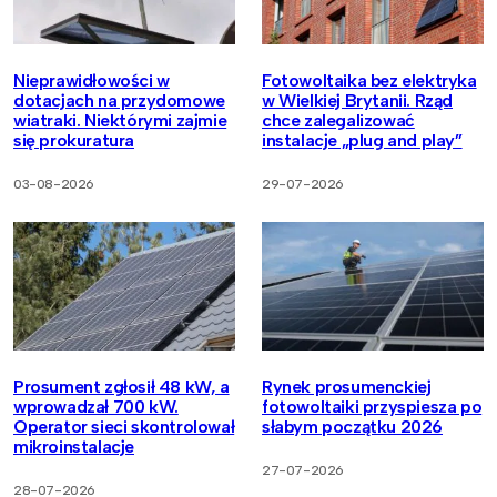
Nieprawidłowości w
Fotowoltaika bez elektryka
dotacjach na przydomowe
w Wielkiej Brytanii. Rząd
wiatraki. Niektórymi zajmie
chce zalegalizować
się prokuratura
instalacje „plug and play”
03-08-2026
29-07-2026
Prosument zgłosił 48 kW, a
Rynek prosumenckiej
wprowadzał 700 kW.
fotowoltaiki przyspiesza po
Operator sieci skontrolował
słabym początku 2026
mikroinstalacje
27-07-2026
28-07-2026