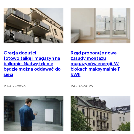
Grecja dopuści
Rząd proponuje nowe
fotowoltaikę i magazyn na
zasady montażu
balkonie. Nadwyżek nie
magazynów energii. W
będzie można oddawać do
blokach maksymalnie 11
sieci
kWh
27-07-2026
24-07-2026