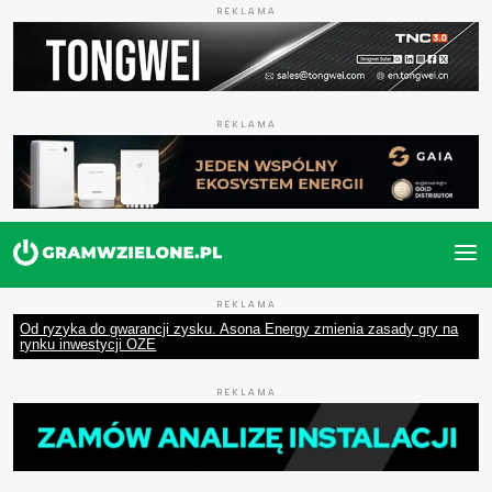
REKLAMA
REKLAMA
REKLAMA
Od ryzyka do gwarancji zysku. Asona Energy zmienia zasady gry na
rynku inwestycji OZE
REKLAMA