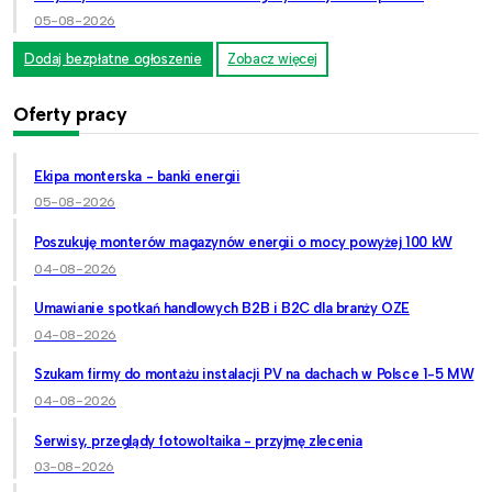
05-08-2026
Dodaj bezpłatne ogłoszenie
Zobacz więcej
Oferty pracy
Ekipa monterska - banki energii
05-08-2026
Poszukuję monterów magazynów energii o mocy powyżej 100 kW
04-08-2026
Umawianie spotkań handlowych B2B i B2C dla branży OZE
04-08-2026
Szukam firmy do montażu instalacji PV na dachach w Polsce 1-5 MW
04-08-2026
Serwisy, przeglądy fotowoltaika - przyjmę zlecenia
03-08-2026