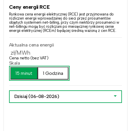
Ceny energii RCE
Rynkowa cena energii elektrycznej (RCE) jest przyjmowana do
rozliczeń energii wprowadzanej do sieci przez prosumentów
objętych systemem net-billing, przy czym niektórzy prosumenci w
net-billingu mogą być rozliczani po miesięcznej rynkowej cenie
energii elektrycznej (RCEm) będącej średnią ważoną z cen RCE.
Aktualna cena energii
zł/MWh
Cena netto (bez VAT)
Skala
15 minut
1 Godzina
Dzisiaj
(06-08-2026)