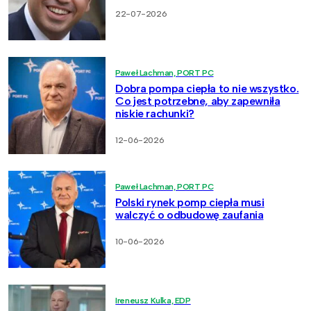
22-07-2026
Paweł Lachman, PORT PC
Dobra pompa ciepła to nie wszystko.
Co jest potrzebne, aby zapewniła
niskie rachunki?
12-06-2026
Paweł Lachman, PORT PC
Polski rynek pomp ciepła musi
walczyć o odbudowę zaufania
10-06-2026
Ireneusz Kulka, EDP