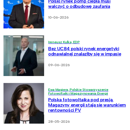
Polski rynek pomp ciepła musi
walczyć o odbudowę zaufania
10-06-2026
Ireneusz Kulka, EDP
Bez UC84 polski rynek energetyki
odnawialnej znalazłby się w impasie
09-06-2026
Ewa Magiera, Polskie Stowarzyszenie
Fotowoltaiki i Magazynowania Energii
Polska fotowoltaika pod presją.
Magazyny energii stają się warunkiem
rentowności PV
28-05-2026