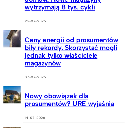
wytrzymają 8 tys. cykli
25-07-2026
Ceny energii od prosumentów
biły rekordy. Skorzystać mogli
jednak tylko właściciele
magazynów
07-07-2026
Nowy obowiązek dla
prosumentów? URE wyjaśnia
14-07-2026