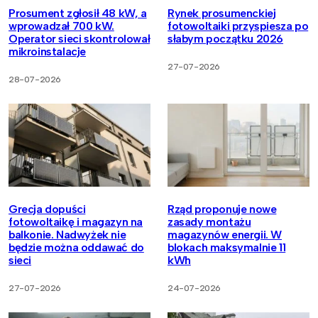
Prosument zgłosił 48 kW, a
Rynek prosumenckiej
wprowadzał 700 kW.
fotowoltaiki przyspiesza po
Operator sieci skontrolował
słabym początku 2026
mikroinstalacje
27-07-2026
28-07-2026
Grecja dopuści
Rząd proponuje nowe
fotowoltaikę i magazyn na
zasady montażu
balkonie. Nadwyżek nie
magazynów energii. W
będzie można oddawać do
blokach maksymalnie 11
sieci
kWh
27-07-2026
24-07-2026