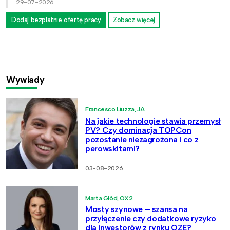
29-07-2026
Dodaj bezpłatnie ofertę pracy
Zobacz więcej
Wywiady
Francesco Liuzza, JA
Na jakie technologie stawia przemysł
PV? Czy dominacja TOPCon
pozostanie niezagrożona i co z
perowskitami?
03-08-2026
Marta Głód, OX2
Mosty szynowe – szansa na
przyłączenie czy dodatkowe ryzyko
dla inwestorów z rynku OZE?