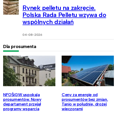
Rynek pelletu na zakręcie.
Polska Rada Pelletu wzywa do
wspólnych działań
04-08-2026
Dla prosumenta
NFOŚiGW uspokaja
Ceny za energię od
prosumentów. Nowy
prosumentów bez zmian.
departament przejął
Tanio w południe, drożej
programy wsparcia
wieczorami