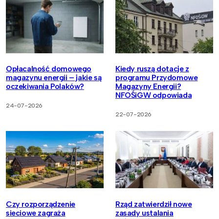
Opłacalność domowego
Kiedy ruszą dotacje z
magazynu energii – jakie są
programu Przydomowe
oczekiwania Polaków?
Magazyny Energii?
NFOŚiGW odpowiada
24-07-2026
22-07-2026
Czy rozporządzenie
Rząd zatwierdził nowe
sieciowe zagraża
zasady ustalania