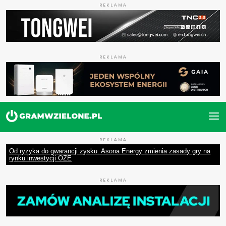
REKLAMA
REKLAMA
REKLAMA
Od ryzyka do gwarancji zysku. Asona Energy zmienia zasady gry na
rynku inwestycji OZE
REKLAMA