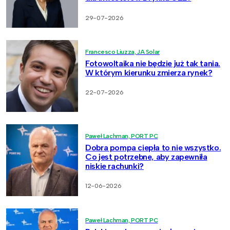
29-07-2026
Francesco Liuzza, JA Solar
Fotowoltaika nie będzie już tak tania.
W którym kierunku zmierza rynek?
22-07-2026
Paweł Lachman, PORT PC
Dobra pompa ciepła to nie wszystko.
Co jest potrzebne, aby zapewniła
niskie rachunki?
12-06-2026
Paweł Lachman, PORT PC