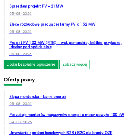
Sprzedam projekt PV - 21 MW
05-08-2026
Zlecę rozbudowę pracującej farmy PV o 1,52 MW
05-08-2026
Projekt PV 1,33 MW (RTB) – woj. pomorskie, krótkie przyłącze,
idealny pod spółdzielnię
05-08-2026
Dodaj bezpłatne ogłoszenie
Zobacz więcej
Oferty pracy
Ekipa monterska - banki energii
05-08-2026
Poszukuję monterów magazynów energii o mocy powyżej 100 kW
04-08-2026
Umawianie spotkań handlowych B2B i B2C dla branży OZE