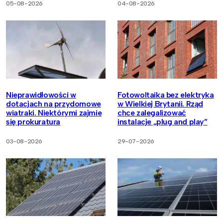
05-08-2026
04-08-2026
Nieprawidłowości w
Fotowoltaika bez elektryka
dotacjach na przydomowe
w Wielkiej Brytanii. Rząd
wiatraki. Niektórymi zajmie
chce zalegalizować
się prokuratura
instalacje „plug and play”
03-08-2026
29-07-2026