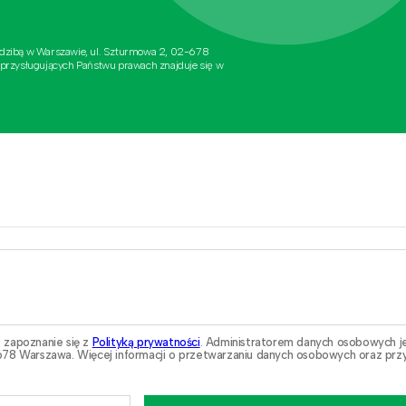
edzibą w Warszawie, ul. Szturmowa 2, 02-678
 przysługujących Państwu prawach znajduje się w
 zapoznanie się z
Polityką prywatności
. Administratorem danych osobowych j
78 Warszawa. Więcej informacji o przetwarzaniu danych osobowych oraz przy