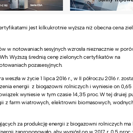
ertyfikatami jest kilkukrotnie wyższa niż obecna cena zie
tów w notowaniach sesyjnych wzrosła nieznacznie w poró
Wh. Wyższą średnią cenę zielonych certyfikatów na
otowaniach pozasesyjnych.
weszła w życie 1 lipca 2016 r., w II półroczu 2016 r. zost
ia energii z biogazowni rolniczych i wyniesie on 0,65
iązek wyniesie w tym czasie 14,35 proc. W tej druiej pu
rgii z farm wiatrowych, elektrowni biomasowych, wodnyc
ących za produkcję energii z biogazowni rolniczych ma
nergii zaproponowało, aby wyniósł on w 2017 r. 0,5 proc