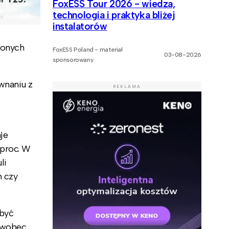
FoxESS Tour 2026 - wiedza,
technologia i praktyka bliżej
instalatorów
lonych
FoxESS Poland - materiał
03-08-2026
sponsorowany
wnaniu z
REKLAMA
aje
 proc. W
li
h czy
 być
. wobec