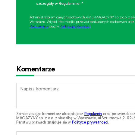
szczegóły w Regulaminie. *
Administratorem danych osobowych jest E-MAGAZYNY sp. z o.o. z si
Warszawa. Więcej informacji o przetwarzaniu danych osobowych oraz
Regulaminie
oraz w
Polityce prywatności
.
Komentarze
Zamieszczając komentarz akceptujesz
Regulamin
oraz potwierdzasz
MAGAZYNY sp. z o.o. z siedzibą w Warszawie, ul.Szturmowa 2, 02-6
Państwu prawach znajduje się w
Polityce prywatności
.