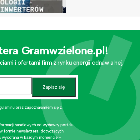
tera Gramwzielone.pl!
mi i ofertami firm z rynku energii odnawialnej.
Zapisz się
gulaminu oraz zapoznałam/em się z
nformacji handlowych od wydawcy portalu
 w formie newslettera, dotyczących
stać wycofana w każdym momencie –