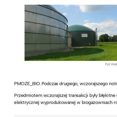
Fot. Wel
PMOZE_BIO. Podczas drugiego, wczorajszego notow
Przedmiotem wczorajszej transakcji były błękitn
elektrycznej wyprodukowanej w biogazowniach rol