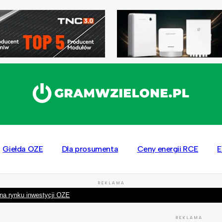
Giełda OZE
Dla prosumenta
Ceny energii RCE
E
REKLAMA
na rynku inwestycji OZE
REKLAMA