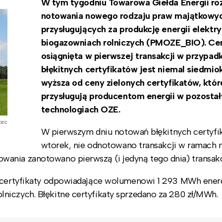
W tym tygodniu Towarowa Giełda Energii ro
notowania nowego rodzaju praw majątkowy
przysługujących za produkcję energii elektr
biogazowniach rolniczych (PMOZE_BIO). Ce
osiągnięta w pierwszej transakcji w przypad
błękitnych certyfikatów jest niemal siedmio
wyższa od ceny zielonych certyfikatów, któr
przysługują producentom energii w pozosta
technologiach OZE.
tec
W pierwszym dniu notowań błękitnych certyfi
wtorek, nie odnotowano transakcji w ramach
ania zanotowano pierwszą (i jedyną tego dnia) transakc
e certyfikaty odpowiadające wolumenowi 1 293 MWh energ
niczych. Błękitne certyfikaty sprzedano za 280 zł/MWh.