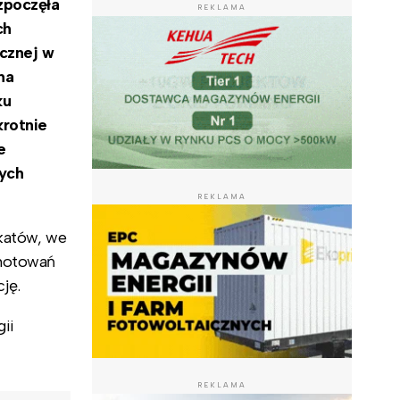
zpoczęła
REKLAMA
ch
ycznej w
na
ku
krotnie
e
łych
REKLAMA
katów, we
 notowań
ję.
ii
REKLAMA