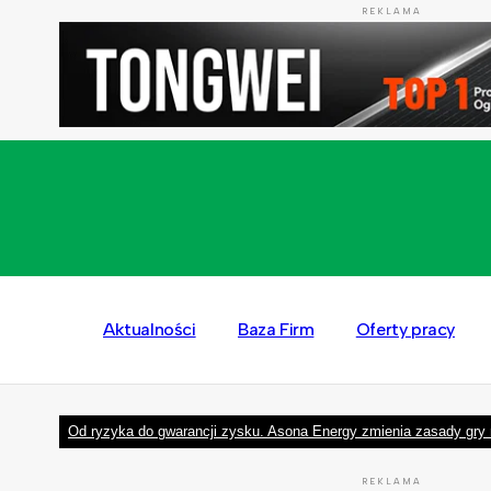
REKLAMA
Aktualności
Baza Firm
Oferty pracy
Od ryzyka do gwarancji zysku. Asona Energy zmienia zasady gry 
REKLAMA