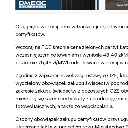
Osiągnięta wczoraj cena w transakcji błękitnymi c
certyfikatów.
Wczoraj na TGE średnia cena zielonych certyfika
wcześniejszym notowaniem i wyniosła 43,40 zł/M
poziomie
75,45 zł/MWh
odnotowano wczoraj w n
Zgodnie z zapisami nowelizacji ustawy o OZE, która 
wydzielony obowiązek zakupu świadectw pochodzen
zakresie zakupu świadectw z pozostałych OZE obow
mieszczą się razem certyfikaty za produkcję ene
fotowoltaicznych, a także ze współspalania.
Osobny obowiązek zakupu certyfikatów przysługuj
utrzymany także w przyszłym roku. Ministerstwo E