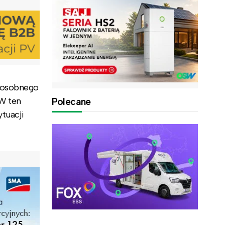
E osobnego
W ten
Polecane
tuacji