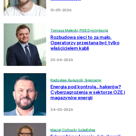
13-05-2026
Tomasz Małecki, PGE Dystrybucja
Rozbudowa sieci to za mało.
Operatorzy przestaną być tylko
właścicielem kabli
23-04-2026
Radosław Auguścik, Sigenergy
Energia pod kontrolą… hakerów?
Cyberzagrożenia w sektorze OZE i
magazynów energii
24-03-2026
Maciej Cichocki, SolarEdge