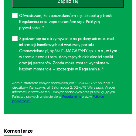
Zapisz się
Oświadczam, że zapoznałam/em się i akceptuję treść
Regulaminu oraz zapoznałam/em się z Polityką
prywatności. *
Zgadzam się na otrzymywanie na podany adres e-mail
informacji handlowych od wydawcy portalu
Gramwzielone.pl, spółki E-MAGAZYNY sp. z o.o., w tym
w formie newslettera, dotyczących działalności spółki
oraz jej partnerów. Zgoda może zostać wycofana w
każdym momencie – szczegóły w Regulaminie. *
Administratorem danych osobowych jest E-MAGAZYNY sp. z o.o. z
siedzibą w Warszawie, ul. Szturmowa 2, 02-678 Warszawa. Więcej
informacji o przetwarzaniu danych osobowych oraz przysługujących
Państwu prawach znajduje się w
Regulaminie
oraz w
Polityce
prywatności
.
Komentarze