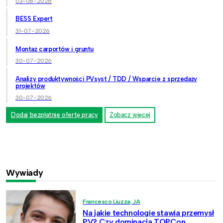
03-08-2026
BESS Expert
31-07-2026
Montaż carportów i gruntu
30-07-2026
Analizy produktywności PVsyst / TDD / Wsparcie z sprzedaży
projektów
30-07-2026
Dodaj bezpłatnie ofertę pracy
Zobacz więcej
Wywiady
Francesco Liuzza, JA
Na jakie technologie stawia przemysł
PV? Czy dominacja TOPCon