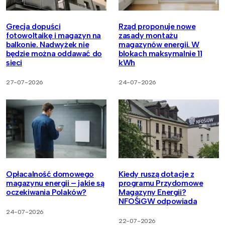
Grecja dopuści
Rząd proponuje nowe
fotowoltaikę i magazyn na
zasady montażu
balkonie. Nadwyżek nie
magazynów energii. W
będzie można oddawać do
blokach maksymalnie 11
sieci
kWh
27-07-2026
24-07-2026
Opłacalność domowego
Kiedy ruszą dotacje z
magazynu energii – jakie są
programu Przydomowe
oczekiwania Polaków?
Magazyny Energii?
NFOŚiGW odpowiada
24-07-2026
22-07-2026