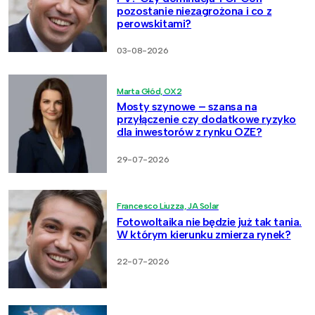
pozostanie niezagrożona i co z
perowskitami?
03-08-2026
Marta Głód, OX2
Mosty szynowe – szansa na
przyłączenie czy dodatkowe ryzyko
dla inwestorów z rynku OZE?
29-07-2026
Francesco Liuzza, JA Solar
Fotowoltaika nie będzie już tak tania.
W którym kierunku zmierza rynek?
22-07-2026