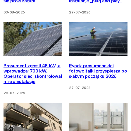
się prokuratura
instalacje „plug and play”
03-08-2026
29-07-2026
Prosument zgłosił 48 kW, a
Rynek prosumenckiej
wprowadzał 700 kW.
fotowoltaiki przyspiesza po
Operator sieci skontrolował
słabym początku 2026
mikroinstalacje
27-07-2026
28-07-2026