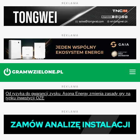
REKLAMA
REKLAMA
REKLAMA
Od ryzyka do gwarancji zysku. Asona Energy zmienia zasady gry na
rynku inwestycji OZE
REKLAMA