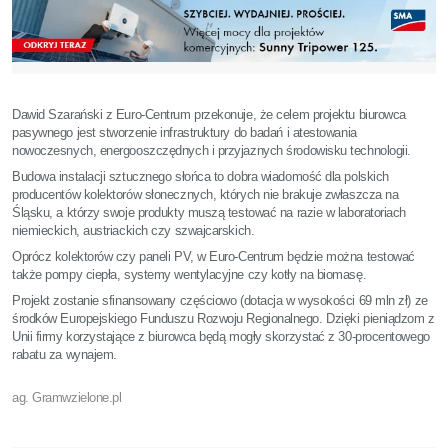
Dawid Szarański z Euro-Centrum przekonuje, że celem projektu biurowca
pasywnego jest stworzenie infrastruktury do badań i atestowania
nowoczesnych, energooszczędnych i przyjaznych środowisku technologii.
Budowa instalacji sztucznego słońca to dobra wiadomość dla polskich
producentów kolektorów słonecznych, których nie brakuje zwłaszcza na
Śląsku, a którzy swoje produkty muszą testować na razie w laboratoriach
niemieckich, austriackich czy szwajcarskich.
Oprócz kolektorów czy paneli PV, w Euro-Centrum będzie można testować
także pompy ciepła, systemy wentylacyjne czy kotły na biomasę.
Projekt zostanie sfinansowany częściowo (dotacja w wysokości 69 mln zł) ze
środków Europejskiego Funduszu Rozwoju Regionalnego. Dzięki pieniądzom z
Unii firmy korzystające z biurowca będą mogły skorzystać z 30-procentowego
rabatu za wynajem.
ag. Gramwzielone.pl