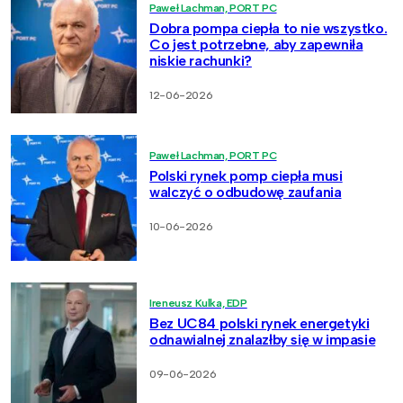
Paweł Lachman, PORT PC
Dobra pompa ciepła to nie wszystko.
Co jest potrzebne, aby zapewniła
niskie rachunki?
12-06-2026
Paweł Lachman, PORT PC
Polski rynek pomp ciepła musi
walczyć o odbudowę zaufania
10-06-2026
Ireneusz Kulka, EDP
Bez UC84 polski rynek energetyki
odnawialnej znalazłby się w impasie
09-06-2026