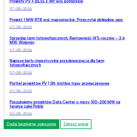
Projekty PV + BESS z WP woj. pomorskie
07-08-2026
Projekt 1 MW RTB woj. mazowieckie. Przeczytaj dokładnie opis
07-08-2026
Sprzedaż farm fotowoltaicznych. Rentowność 14% rocznie – 2,6
MW, Wołomin
07-08-2026
Napiszę karty inwestycyjne przedsięwzięcia dla farm
fotowoltaicznych
07-08-2026
Portfel projektów PV | SN, krótkie trasy przyłączeniowe
07-08-2026
Poszukujemy projektów Data Center o mocy 100–200 MW na
terenie całej Polski
06-08-2026
Dodaj bezpłatne ogłoszenie
Zobacz więcej