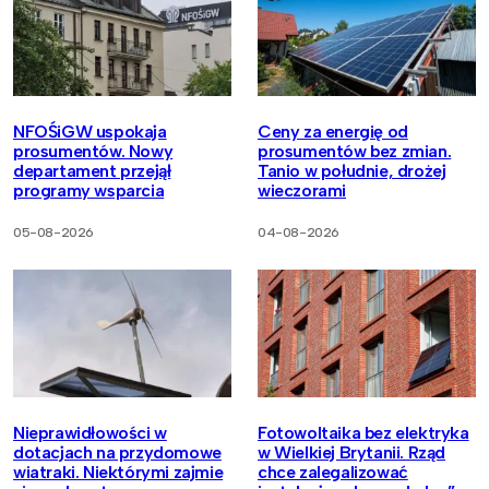
NFOŚiGW uspokaja
Ceny za energię od
prosumentów. Nowy
prosumentów bez zmian.
departament przejął
Tanio w południe, drożej
programy wsparcia
wieczorami
05-08-2026
04-08-2026
Nieprawidłowości w
Fotowoltaika bez elektryka
dotacjach na przydomowe
w Wielkiej Brytanii. Rząd
wiatraki. Niektórymi zajmie
chce zalegalizować