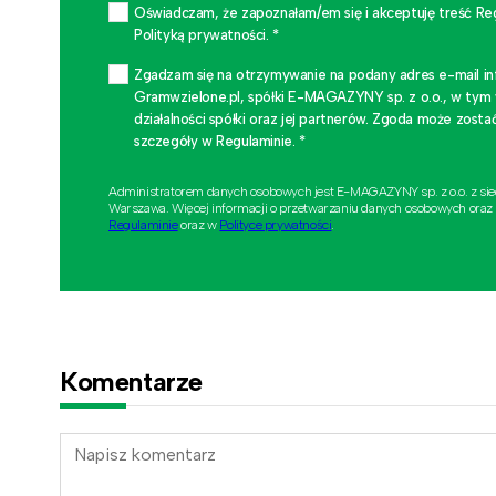
Oświadczam, że zapoznałam/em się i akceptuję treść Re
Polityką prywatności. *
Zgadzam się na otrzymywanie na podany adres e-mail i
Gramwzielone.pl, spółki E-MAGAZYNY sp. z o.o., w tym
działalności spółki oraz jej partnerów. Zgoda może zo
szczegóły w Regulaminie. *
Administratorem danych osobowych jest E-MAGAZYNY sp. z o.o. z si
Warszawa. Więcej informacji o przetwarzaniu danych osobowych oraz
Regulaminie
oraz w
Polityce prywatności
.
Komentarze