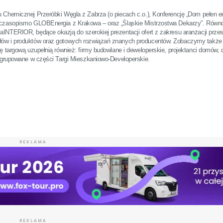
Chemicznej Przeróbki Węgla z Zabrza (o piecach c.o.), Konferencję „Dom pełen en
 czasopismo GLOBEnergia z Krakowa – oraz „Śląskie Mistrzostwa Dekarzy”. Równo
NTERIOR, będące okazją do szerokiej prezentacji ofert z zakresu aranżacji przes
łów i produktów oraz gotowych rozwiązań znanych producentów. Zobaczymy także
ę targową uzupełnią również: firmy budowlane i deweloperskie, projektanci domów, 
 zgrupowane w części Targi Mieszkaniowo-Developerskie.
REKLAMA
REKLAMA