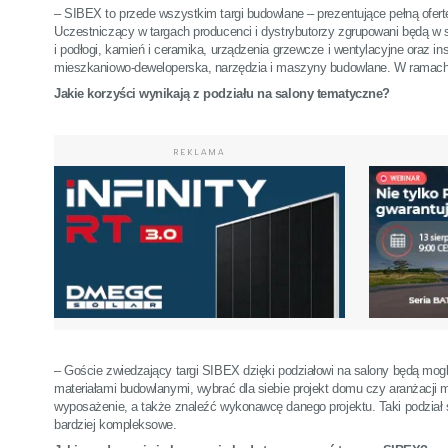
– SIBEX to przede wszystkim targi budowlane – prezentujące pełną ofer
Uczestniczący w targach producenci i dystrybutorzy zgrupowani będą w
i podłogi, kamień i ceramika, urządzenia grzewcze i wentylacyjne oraz in
mieszkaniowo-deweloperska, narzędzia i maszyny budowlane. W ramach t
Jakie korzyści wynikają z podziału na salony tematyczne?
REKLAMA
– Goście zwiedzający targi SIBEX dzięki podziałowi na salony będą mogl
materiałami budowlanymi, wybrać dla siebie projekt domu czy aranżacji
wyposażenie, a także znaleźć wykonawcę danego projektu. Taki podział 
bardziej kompleksowe.