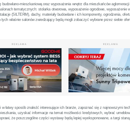
tę budowlano-mieszkaniową oraz wyposażenia wnętrz dla mieszkańców aglomeracji ś
 salonach tematycznych: stolarka otworowa, wyposażenie ogrodowe, wyposażenie w
stalacje (SILTERM), dachy, materiały budowlane i ich komponenty, ogrodzenia, ofert
ych właśnie salonów zwiedzający będą mogli zobaczyć wybrane przez siebie ofert
REKLAMA
REKLAMA
i w łatwy sposób znaleźć interesujące ich branże, zapoznać się z najnowszymi tech
 mieszkania, uzyskać informacje na temat możliwości kredytowych, wybrać umeblow
sprawi, że poszczególne części wystawy będą lepiej wyeksponowane, a targi staną 