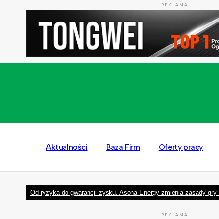
REKLAMA
Aktualności
Baza Firm
Oferty pracy
Od ryzyka do gwarancji zysku. Asona Energy zmienia zasady gry 
REKLAMA