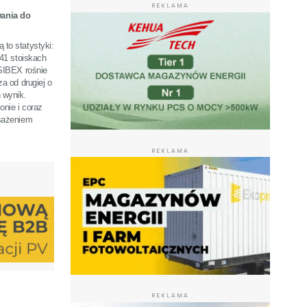
REKLAMA
wania do
to statystyki:
141 stoiskach
 SIBEX rośnie
a od drugiej o
 wynik.
onie i coraz
osażeniem
REKLAMA
REKLAMA