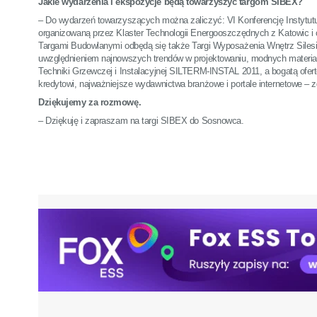
Jakie wydarzenia i ekspozycje będą towarzyszyć targom SIBEX?
– Do wydarzeń towarzyszących można zaliczyć: VI Konferencję Instytutu 
organizowaną przez Klaster Technologii Energooszczędnych z Katowic i
Targami Budowlanymi odbędą się także Targi Wyposażenia Wnętrz SilesiaI
uwzględnieniem najnowszych trendów w projektowaniu, modnych materia
Techniki Grzewczej i Instalacyjnej SILTERM-INSTAL 2011, a bogatą ofert
kredytowi, najważniejsze wydawnictwa branżowe i portale internetowe –
Dziękujemy za rozmowę.
– Dziękuję i zapraszam na targi SIBEX do Sosnowca.