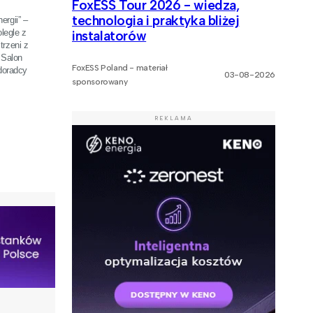
FoxESS Tour 2026 - wiedza,
technologia i praktyka bliżej
ergii” –
legle z
instalatorów
trzeni z
 Salon
FoxESS Poland - materiał
doradcy
03-08-2026
sponsorowany
REKLAMA