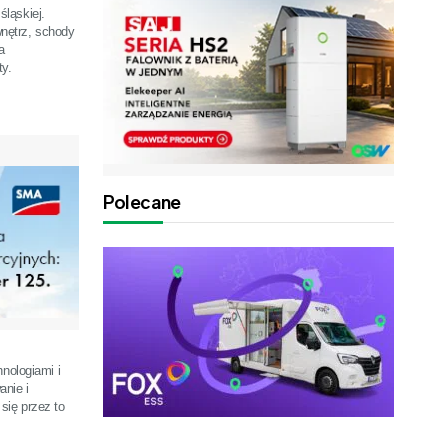
ląskiej.
nętrz, schody
a
y.
Polecane
nologiami i
anie i
się przez to