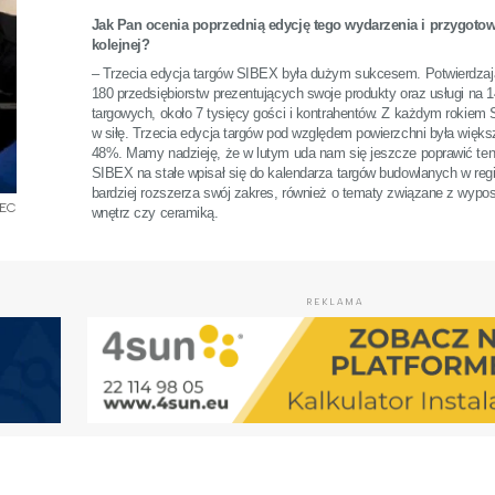
Jak Pan ocenia poprzednią edycję tego wydarzenia i przygoto
kolejnej?
– Trzecia edycja targów SIBEX była dużym sukcesem. Potwierdzają 
180 przedsiębiorstw prezentujących swoje produkty oraz usługi na 
targowych, około 7 tysięcy gości i kontrahentów. Z każdym rokiem
w siłę. Trzecia edycja targów pod względem powierzchni była większ
48%. Mamy nadzieję, że w lutym uda nam się jeszcze poprawić ten
SIBEX na stałe wpisał się do kalendarza targów budowlanych w regi
bardziej rozszerza swój zakres, również o tematy związane z wyp
SEC
wnętrz czy ceramiką.
REKLAMA