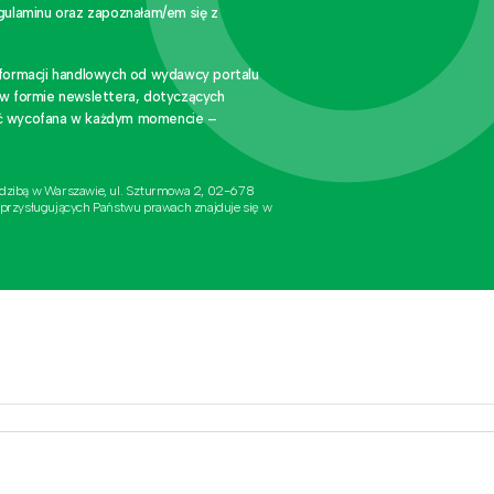
gulaminu oraz zapoznałam/em się z
nformacji handlowych od wydawcy portalu
 w formie newslettera, dotyczących
stać wycofana w każdym momencie –
edzibą w Warszawie, ul. Szturmowa 2, 02-678
 przysługujących Państwu prawach znajduje się w