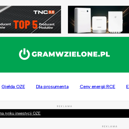
Giełda OZE
Dla prosumenta
Ceny energii RCE
E
REKLAMA
na rynku inwestycji OZE
REKLAMA