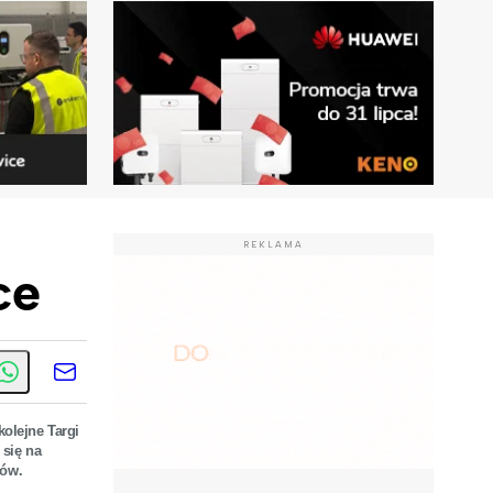
REKLAMA
ce
kolejne Targi
się na
gów.