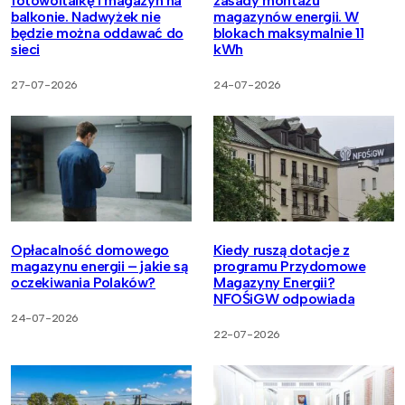
fotowoltaikę i magazyn na
zasady montażu
balkonie. Nadwyżek nie
magazynów energii. W
będzie można oddawać do
blokach maksymalnie 11
sieci
kWh
27-07-2026
24-07-2026
Opłacalność domowego
Kiedy ruszą dotacje z
magazynu energii – jakie są
programu Przydomowe
oczekiwania Polaków?
Magazyny Energii?
NFOŚiGW odpowiada
24-07-2026
22-07-2026