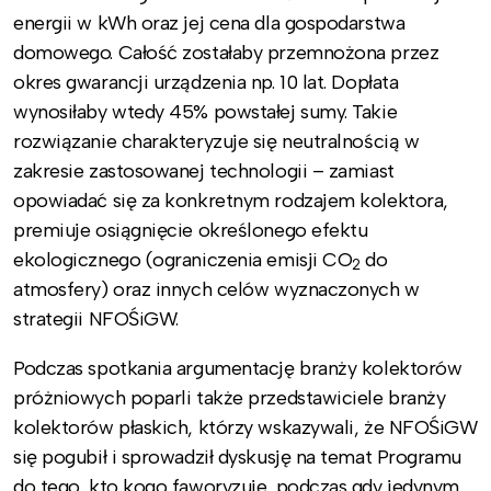
energii w kWh oraz jej cena dla gospodarstwa
domowego. Całość zostałaby przemnożona przez
okres gwarancji urządzenia np. 10 lat. Dopłata
wynosiłaby wtedy 45% powstałej sumy. Takie
rozwiązanie charakteryzuje się neutralnością w
zakresie zastosowanej technologii – zamiast
opowiadać się za konkretnym rodzajem kolektora,
premiuje osiągnięcie określonego efektu
ekologicznego (ograniczenia emisji CO
do
2
atmosfery) oraz innych celów wyznaczonych w
strategii NFOŚiGW.
Podczas spotkania argumentację branży kolektorów
próżniowych poparli także przedstawiciele branży
kolektorów płaskich, którzy wskazywali, że NFOŚiGW
się pogubił i sprowadził dyskusję na temat Programu
do tego, kto kogo faworyzuje, podczas gdy jedynym