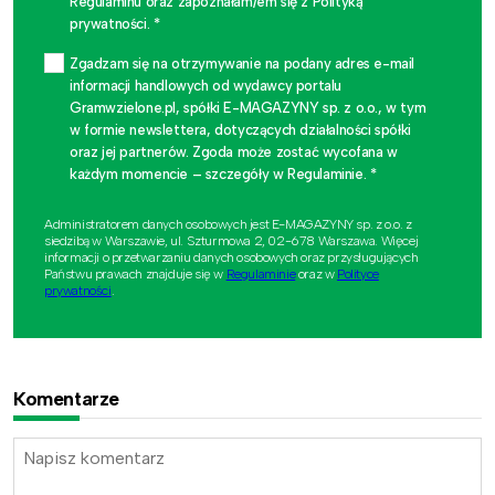
Regulaminu oraz zapoznałam/em się z Polityką
prywatności. *
Zgadzam się na otrzymywanie na podany adres e-mail
informacji handlowych od wydawcy portalu
Gramwzielone.pl, spółki E-MAGAZYNY sp. z o.o., w tym
w formie newslettera, dotyczących działalności spółki
oraz jej partnerów. Zgoda może zostać wycofana w
każdym momencie – szczegóły w Regulaminie. *
Administratorem danych osobowych jest E-MAGAZYNY sp. z o.o. z
siedzibą w Warszawie, ul. Szturmowa 2, 02-678 Warszawa. Więcej
informacji o przetwarzaniu danych osobowych oraz przysługujących
Państwu prawach znajduje się w
Regulaminie
oraz w
Polityce
prywatności
.
Komentarze