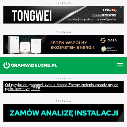
REKLAMA
REKLAMA
REKLAMA
Od ryzyka do gwarancji zysku. Asona Energy zmienia zasady gry na
rynku inwestycji OZE
REKLAMA