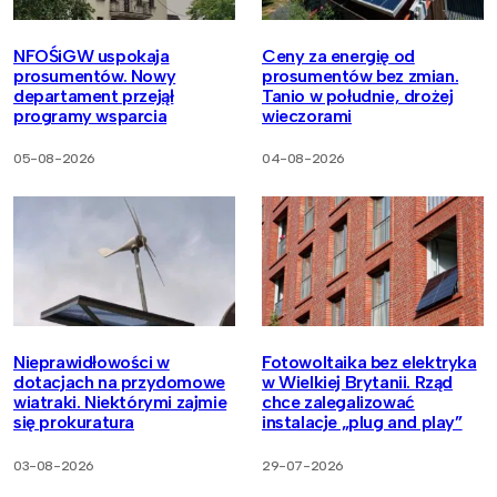
NFOŚiGW uspokaja
Ceny za energię od
prosumentów. Nowy
prosumentów bez zmian.
departament przejął
Tanio w południe, drożej
programy wsparcia
wieczorami
05-08-2026
04-08-2026
Nieprawidłowości w
Fotowoltaika bez elektryka
dotacjach na przydomowe
w Wielkiej Brytanii. Rząd
wiatraki. Niektórymi zajmie
chce zalegalizować
się prokuratura
instalacje „plug and play”
03-08-2026
29-07-2026