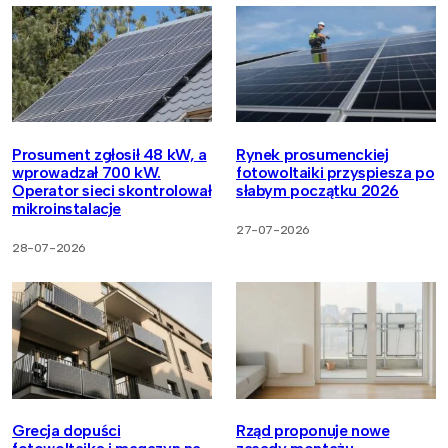
Prosument zgłosił 48 kW, a
Rynek prosumenckiej
wprowadzał 700 kW.
fotowoltaiki przyspiesza po
Operator sieci skontrolował
słabym początku 2026
mikroinstalacje
27-07-2026
28-07-2026
Grecja dopuści
Rząd proponuje nowe