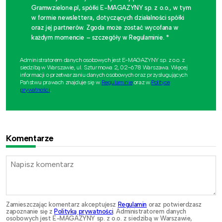
Gramwzielone.pl, spółki E-MAGAZYNY sp. z o.o., w tym
w formie newslettera, dotyczących działalności spółki
oraz jej partnerów. Zgoda może zostać wycofana w
każdym momencie – szczegóły w Regulaminie. *
Administratorem danych osobowych jest E-MAGAZYNY sp. z o.o. z
siedzibą w Warszawie, ul. Szturmowa 2, 02-678 Warszawa. Więcej
informacji o przetwarzaniu danych osobowych oraz przysługujących
Państwu prawach znajduje się w
Regulaminie
oraz w
Polityce
prywatności
.
Komentarze
Zamieszczając komentarz akceptujesz
Regulamin
oraz potwierdzasz
zapoznanie się z
Polityką prywatności
. Administratorem danych
osobowych jest E-MAGAZYNY sp. z o.o. z siedzibą w Warszawie,