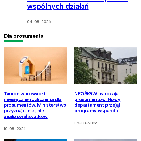
wspólnych działań
04-08-2026
Dla prosumenta
Tauron wprowadzi
NFOŚiGW uspokaja
miesięczne rozliczenia dla
prosumentów. Nowy
prosumentów. Ministerstwo
departament przejął
przyznaje: nikt nie
programy wsparcia
analizował skutków
05-08-2026
10-08-2026