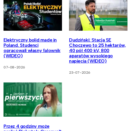
Elektryczny bolid made in
Dudziński: Stacja SE
Poland. Studenci
Choczewo to 25 hektarów,
opracowali własny falownik
40 pól 400 kV, 800
(WIDEO)
aparatów wysokiego
napięcia (WIDEO)
07-08-2026
23-07-2026
Przez 4 godziny może