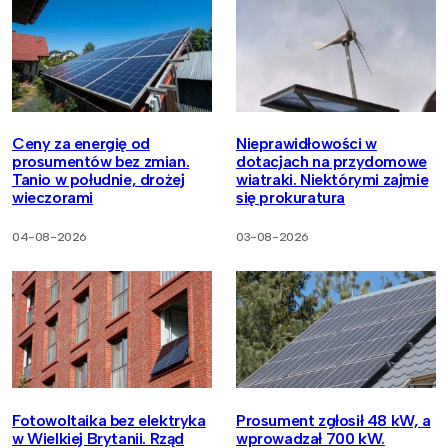
Ceny za energię od
Nieprawidłowości w
prosumentów bez zmian.
dotacjach na przydomowe
Tanio w południe, drożej
wiatraki. Niektórymi zajmie
wieczorami
się prokuratura
04-08-2026
03-08-2026
Fotowoltaika bez elektryka
Prosument zgłosił 48 kW, a
w Wielkiej Brytanii. Rząd
wprowadzał 700 kW.