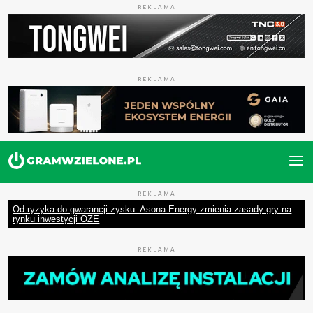
REKLAMA
REKLAMA
REKLAMA
Od ryzyka do gwarancji zysku. Asona Energy zmienia zasady gry na
rynku inwestycji OZE
REKLAMA