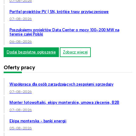
07-08-2026
Portfel projektów PV | SN, krótkie trasy przyłączeniowe
07-08-2026
Poszukujemy projektów Data Center o mocy 100–200 MW na
terenie całej Polski
06-08-2026
Dodaj bezpłatne ogłoszenie
Zobacz więcej
Oferty pracy
Współpraca dla osób zarządzających zespołami sprzedaży
07-08-2026
Monter fotowoltaiki, ekipy monterskie, umowa zlecenie, B2B
07-08-2026
Ekipa monterska - banki energii
05-08-2026