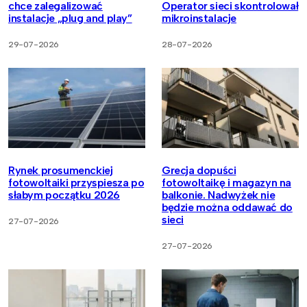
chce zalegalizować
Operator sieci skontrolował
instalacje „plug and play”
mikroinstalacje
29-07-2026
28-07-2026
Rynek prosumenckiej
Grecja dopuści
fotowoltaiki przyspiesza po
fotowoltaikę i magazyn na
słabym początku 2026
balkonie. Nadwyżek nie
będzie można oddawać do
sieci
27-07-2026
27-07-2026