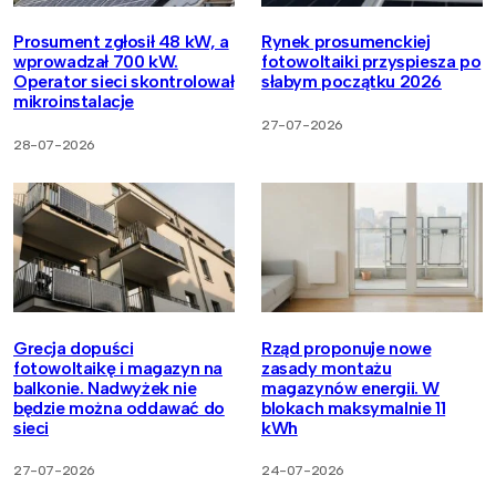
Prosument zgłosił 48 kW, a
Rynek prosumenckiej
wprowadzał 700 kW.
fotowoltaiki przyspiesza po
Operator sieci skontrolował
słabym początku 2026
mikroinstalacje
27-07-2026
28-07-2026
Grecja dopuści
Rząd proponuje nowe
fotowoltaikę i magazyn na
zasady montażu
balkonie. Nadwyżek nie
magazynów energii. W
będzie można oddawać do
blokach maksymalnie 11
sieci
kWh
27-07-2026
24-07-2026