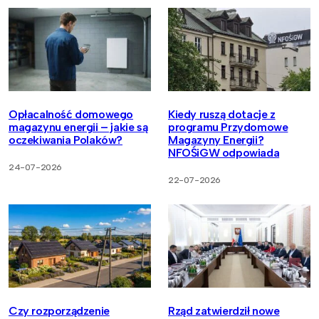
Opłacalność domowego
Kiedy ruszą dotacje z
magazynu energii – jakie są
programu Przydomowe
oczekiwania Polaków?
Magazyny Energii?
NFOŚiGW odpowiada
24-07-2026
22-07-2026
Czy rozporządzenie
Rząd zatwierdził nowe