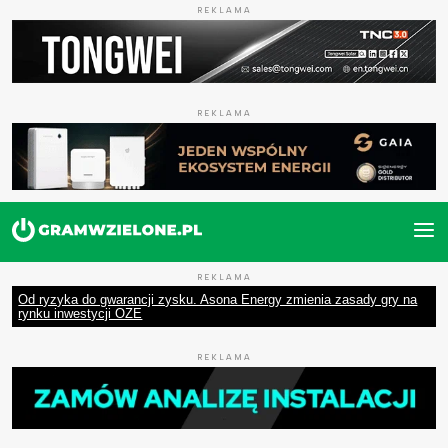
REKLAMA
REKLAMA
REKLAMA
Od ryzyka do gwarancji zysku. Asona Energy zmienia zasady gry na
rynku inwestycji OZE
REKLAMA