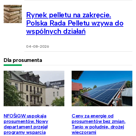
Rynek pelletu na zakręcie.
Polska Rada Pelletu wzywa do
wspólnych działań
04-08-2026
Dla prosumenta
NFOŚiGW uspokaja
Ceny za energię od
prosumentów. Nowy
prosumentów bez zmian.
departament przejął
Tanio w południe, drożej
programy wsparcia
wieczorami