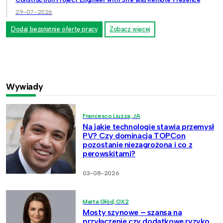
29-07-2026
Dodaj bezpłatnie ofertę pracy
Zobacz więcej
Wywiady
Francesco Liuzza, JA
Na jakie technologie stawia przemysł
PV? Czy dominacja TOPCon
pozostanie niezagrożona i co z
perowskitami?
03-08-2026
Marta Głód, OX2
Mosty szynowe – szansa na
przyłączenie czy dodatkowe ryzyko