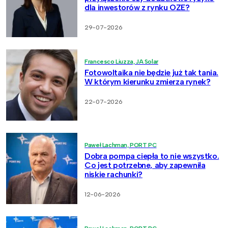
dla inwestorów z rynku OZE?
29-07-2026
Francesco Liuzza, JA Solar
Fotowoltaika nie będzie już tak tania.
W którym kierunku zmierza rynek?
22-07-2026
Paweł Lachman, PORT PC
Dobra pompa ciepła to nie wszystko.
Co jest potrzebne, aby zapewniła
niskie rachunki?
12-06-2026