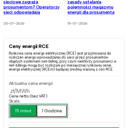
sieciowe zagraża
zasady ustalania
prosumentom? Operatorzy
pojemności magazynu
sieci odpowiadają
energii dla prosumenta
20-07-2026
15-07-2026
Ceny energii RCE
Rynkowa cena energii elektrycznej (RCE) jest przyjmowana do
rozliczeń energii wprowadzanej do sieci przez prosumentów
objętych systemem net-billing, przy czym niektórzy prosumenci w
net-billingu mogą być rozliczani po miesięcznej rynkowej cenie
energii elektrycznej (RCEm) będącej średnią ważoną z cen RCE.
Aktualna cena energii
zł/MWh
Cena netto (bez VAT)
Skala
15 minut
1 Godzina