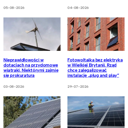
05-08-2026
04-08-2026
Nieprawidłowości w
Fotowoltaika bez elektryka
dotacjach na przydomowe
w Wielkiej Brytanii. Rząd
wiatraki. Niektórymi zajmie
chce zalegalizować
się prokuratura
instalacje „plug and play”
03-08-2026
29-07-2026