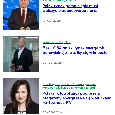
Paweł Lachman, PORT PC
Polski rynek pomp ciepła musi
walczyć o odbudowę zaufania
10-06-2026
Ireneusz Kulka, EDP
Bez UC84 polski rynek energetyki
odnawialnej znalazłby się w impasie
09-06-2026
Ewa Magiera, Polskie Stowarzyszenie
Fotowoltaiki i Magazynowania Energii
Polska fotowoltaika pod presją.
Magazyny energii stają się warunkiem
rentowności PV
28-05-2026