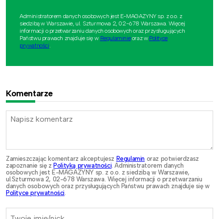
Administratorem danych osobowych jest E-MAGAZYNY sp. z o.o. z
siedzibą w Warszawie, ul. Szturmowa 2, 02-678 Warszawa. Więcej
informacji o przetwarzaniu danych osobowych oraz przysługujących
Państwu prawach znajduje się w
Regulaminie
oraz w
Polityce
prywatności
.
Komentarze
Zamieszczając komentarz akceptujesz
Regulamin
oraz potwierdzasz
zapoznanie się z
Polityką prywatności
. Administratorem danych
osobowych jest E-MAGAZYNY sp. z o.o. z siedzibą w Warszawie,
ul.Szturmowa 2, 02-678 Warszawa. Więcej informacji o przetwarzaniu
danych osobowych oraz przysługujących Państwu prawach znajduje się w
Polityce prywatności
.