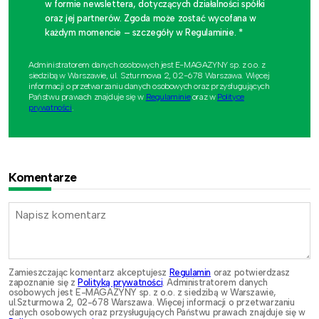
w formie newslettera, dotyczących działalności spółki
oraz jej partnerów. Zgoda może zostać wycofana w
każdym momencie – szczegóły w Regulaminie. *
Administratorem danych osobowych jest E-MAGAZYNY sp. z o.o. z
siedzibą w Warszawie, ul. Szturmowa 2, 02-678 Warszawa. Więcej
informacji o przetwarzaniu danych osobowych oraz przysługujących
Państwu prawach znajduje się w
Regulaminie
oraz w
Polityce
prywatności
.
Komentarze
Zamieszczając komentarz akceptujesz
Regulamin
oraz potwierdzasz
zapoznanie się z
Polityką prywatności
. Administratorem danych
osobowych jest E-MAGAZYNY sp. z o.o. z siedzibą w Warszawie,
ul.Szturmowa 2, 02-678 Warszawa. Więcej informacji o przetwarzaniu
danych osobowych oraz przysługujących Państwu prawach znajduje się w