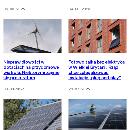
05-08-2026
04-08-2026
Nieprawidłowości w
Fotowoltaika bez elektryka
dotacjach na przydomowe
w Wielkiej Brytanii. Rząd
wiatraki. Niektórymi zajmie
chce zalegalizować
się prokuratura
instalacje „plug and play”
03-08-2026
29-07-2026