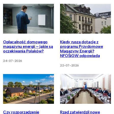
Opłacalność domowego
Kiedy ruszą dotacje z
magazynu energii – jakie są
programu Przydomowe
oczekiwania Polaków?
Magazyny Energii?
NFOŚiGW odpowiada
24-07-2026
22-07-2026
Czy rozporządzenie
Rząd zatwierdził nowe