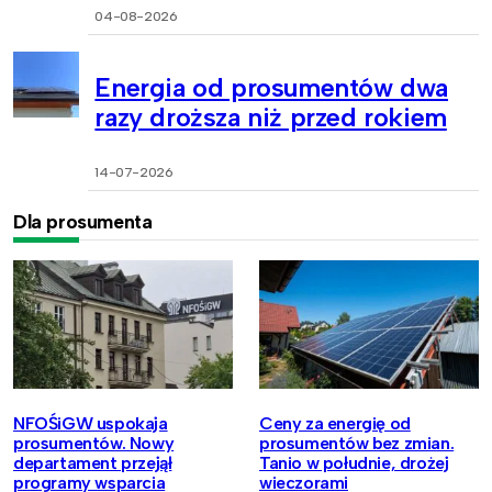
04-08-2026
Energia od prosumentów dwa
razy droższa niż przed rokiem
14-07-2026
Dla prosumenta
NFOŚiGW uspokaja
Ceny za energię od
prosumentów. Nowy
prosumentów bez zmian.
departament przejął
Tanio w południe, drożej
programy wsparcia
wieczorami