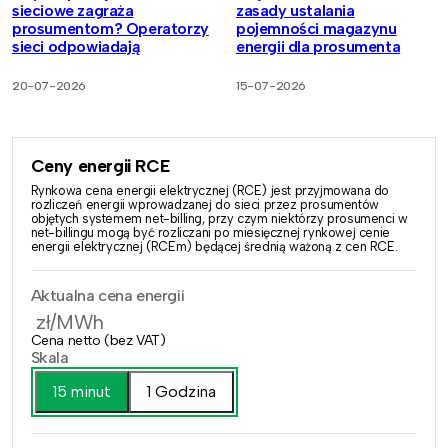
sieciowe zagraża
zasady ustalania
prosumentom? Operatorzy
pojemności magazynu
sieci odpowiadają
energii dla prosumenta
20-07-2026
15-07-2026
Ceny energii RCE
Rynkowa cena energii elektrycznej (RCE) jest przyjmowana do
rozliczeń energii wprowadzanej do sieci przez prosumentów
objętych systemem net-billing, przy czym niektórzy prosumenci w
net-billingu mogą być rozliczani po miesięcznej rynkowej cenie
energii elektrycznej (RCEm) będącej średnią ważoną z cen RCE.
Aktualna cena energii
zł/MWh
Cena netto (bez VAT)
Skala
15 minut
1 Godzina