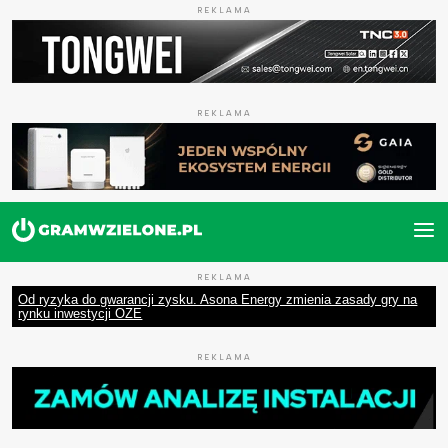
REKLAMA
REKLAMA
REKLAMA
Od ryzyka do gwarancji zysku. Asona Energy zmienia zasady gry na
rynku inwestycji OZE
REKLAMA