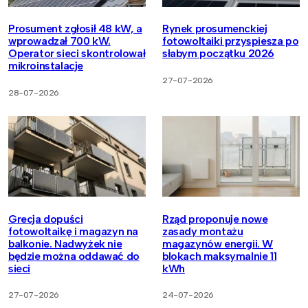
Prosument zgłosił 48 kW, a
Rynek prosumenckiej
wprowadzał 700 kW.
fotowoltaiki przyspiesza po
Operator sieci skontrolował
słabym początku 2026
mikroinstalacje
27-07-2026
28-07-2026
Grecja dopuści
Rząd proponuje nowe
fotowoltaikę i magazyn na
zasady montażu
balkonie. Nadwyżek nie
magazynów energii. W
będzie można oddawać do
blokach maksymalnie 11
sieci
kWh
27-07-2026
24-07-2026