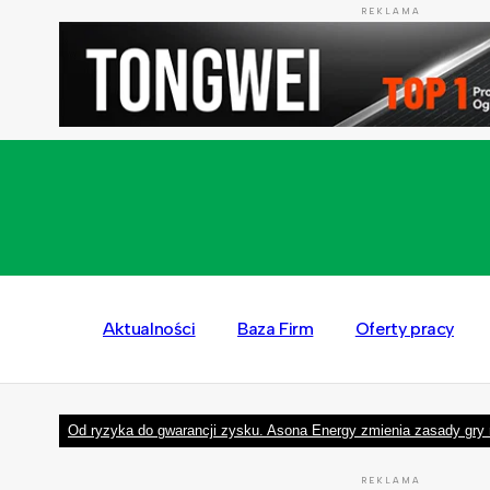
REKLAMA
Aktualności
Baza Firm
Oferty pracy
Od ryzyka do gwarancji zysku. Asona Energy zmienia zasady gry 
REKLAMA