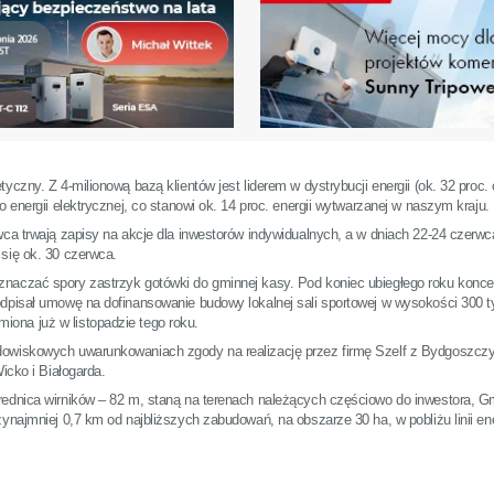
czny. Z 4-milionową bazą klientów jest liderem w dystrybucji energii (ok. 32 proc. 
 energii elektrycznej, co stanowi ok. 14 proc. energii wytwarzanej w naszym kraju.
wca trwają zapisy na akcje dla inwestorów indywidualnych, a w dniach 22-24 czerwc
się ok. 30 czerwca.
znaczać spory zastrzyk gotówki do gminnej kasy. Pod koniec ubiegłego roku konc
dpisał umowę na dofinansowanie budowy lokalnej sali sportowej w wysokości 300 ty
ona już w listopadzie tego roku.
dowiskowych uwarunkowaniach zgody na realizację przez firmę Szelf z Bydgoszcz
icko i Białogarda.
rednica wirników – 82 m, staną na terenach należących częściowo do inwestora, G
ynajmniej 0,7 km od najbliższych zabudowań, na obszarze 30 ha, w pobliżu linii en