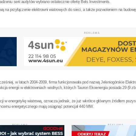
wadzeniu serii audytów wybrano ostatecznie ofertę Bels Investments.
ą na przyłączenie elektrowni wiatrowych do sieci, a także pozwoleniem na budowę
REKLAMA
ześniej, w latach 2004-2009, firma funkcjonowała pod nazwą Jeleniogórskie Elekt
ukcja energii w elektrowniach wodnych, których Tauron Ekoenergia posiada 29 (9 zb
ycji w energetykę wiatrową, oznacza jednak, że już wkrótce głównym źródłem pozysk
 koncernu energetycznego mają osiągnąć potencjał 440 MW.
REKLAMA
REKLAMA