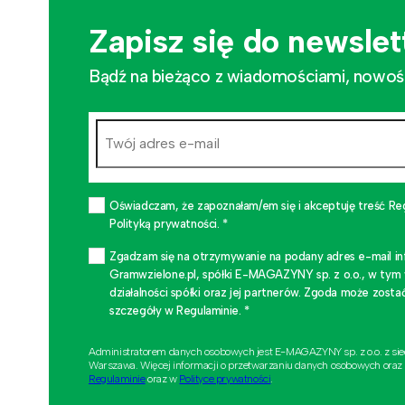
Zapisz się do newslet
Bądź na bieżąco z wiadomościami, nowościa
Oświadczam, że zapoznałam/em się i akceptuję treść Re
Polityką prywatności. *
Zgadzam się na otrzymywanie na podany adres e-mail i
Gramwzielone.pl, spółki E-MAGAZYNY sp. z o.o., w tym
działalności spółki oraz jej partnerów. Zgoda może zo
szczegóły w Regulaminie. *
Administratorem danych osobowych jest E-MAGAZYNY sp. z o.o. z si
Warszawa. Więcej informacji o przetwarzaniu danych osobowych oraz
Regulaminie
oraz w
Polityce prywatności
.