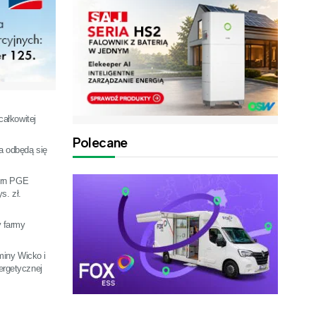
całkowitej
Polecane
a odbędą się
ern PGE
s. zł.
y farmy
miny Wicko i
ergetycznej