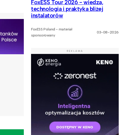
FoxESS Tour 2026 - wiedza,
technologia i praktyka bliżej
instalatorów
FoxESS Poland - materiał
03-08-2026
sponsorowany
REKLAMA