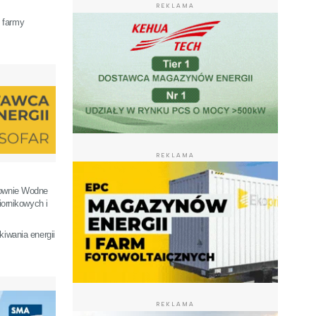
REKLAMA
 farmy
REKLAMA
rownie Wodne
iornikowych i
iwania energii
REKLAMA