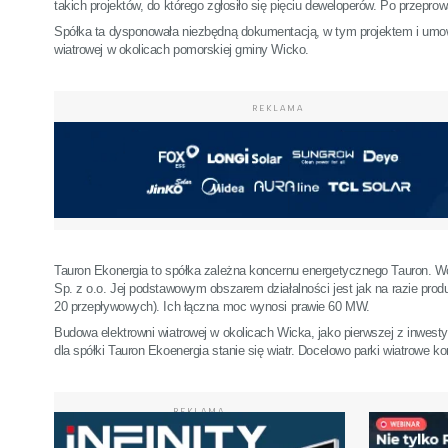
takich projektów, do którego zgłosiło się pięciu deweloperów. Po przepro
Spółka ta dysponowała niezbędną dokumentacją, w tym projektem i umow
wiatrowej w okolicach pomorskiej gminy Wicko.
REKLAMA
Tauron Ekonergia to spółka zależna koncernu energetycznego Tauron. Wc
Sp. z o.o. Jej podstawowym obszarem działalności jest jak na razie prod
20 przepływowych). Ich łączna moc wynosi prawie 60 MW.
Budowa elektrowni wiatrowej w okolicach Wicka, jako pierwszej z inwest
dla spółki Tauron Ekoenergia stanie się wiatr. Docelowo parki wiatrowe
REKLAMA