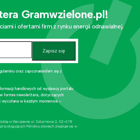
tera Gramwzielone.pl!
mi i ofertami firm z rynku energii odnawialnej.
Zapisz się
gulaminu oraz zapoznałam/em się z
nformacji handlowych od wydawcy portalu
 w formie newslettera, dotyczących
stać wycofana w każdym momencie –
edzibą w Warszawie, ul. Szturmowa 2, 02-678
 przysługujących Państwu prawach znajduje się w