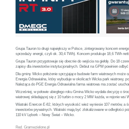
Grupa Tauron to drugi największy w Polsce, zintegrowany koncern energety
sprzedaży energii, czyli ok. 30,4 TWh). Koncern produkuje 18,6 TWh netto
Grupa Tauron przygotowuje się obecnie do wejścia na giełdę. Do 18 czer
zapisy dla inwestorów instytucjonalnych. Debiut na GPW powinien odbyć 
Dla gminy Wicko położenie sprzyjające budowie farm wiatrowych może o
Energia Odnawialna, który wybuduje w okolicach Wicka park wiatrowy, po
Należąca do PGE Energia Odnawialna farma wiatrowa ma zostać uruchomi
Wcześniej, w połowie ubiegłego roku Gmina Wicko wydała decyzję o śro
wiatrowej składającej się z 10 turbin o mocy 2 MW każda, w rejonie wsi W
Wiatraki Enercon E-82, których wysokość wież wyniesie 107 metrów, a ś
inwestorów prywatnych. Wiatraki mają być zlokalizowane w odległości prz
110 kV Lębork – Nowy Świat – Wicko.
Red. Gramwzielone.pl