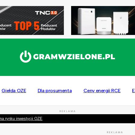
Giełda OZE
Dla prosumenta
Ceny energii RCE
E
REKLAMA
na rynku inwestycji OZE
REKLAMA