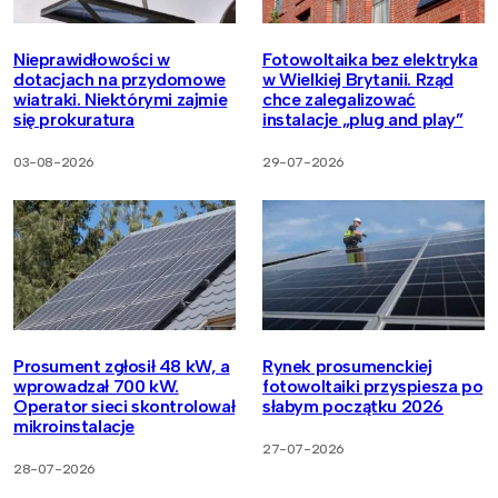
Nieprawidłowości w
Fotowoltaika bez elektryka
dotacjach na przydomowe
w Wielkiej Brytanii. Rząd
wiatraki. Niektórymi zajmie
chce zalegalizować
się prokuratura
instalacje „plug and play”
03-08-2026
29-07-2026
Prosument zgłosił 48 kW, a
Rynek prosumenckiej
wprowadzał 700 kW.
fotowoltaiki przyspiesza po
Operator sieci skontrolował
słabym początku 2026
mikroinstalacje
27-07-2026
28-07-2026