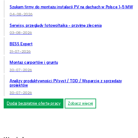
Szukam firmy do montażu instalacji PV na dachach w Polsce 1-5 MW
04-08-2026
Serwisy, przeglądy fotowoltaika - przyjmę zlecenia
03-08-2026
BESS Expert
31-07-2026
Montaż carportów i gruntu
30-07-2026
Analizy produktywności PVsyst / TDD / Wsparcie z sprzedaży
projektów
30-07-2026
Dodaj bezpłatnie ofertę pracy
Zobacz więcej