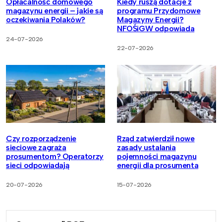
Opłacalność domowego
Kiedy ruszą dotacje z
magazynu energii – jakie są
programu Przydomowe
oczekiwania Polaków?
Magazyny Energii?
NFOŚiGW odpowiada
24-07-2026
22-07-2026
Czy rozporządzenie
Rząd zatwierdził nowe
sieciowe zagraża
zasady ustalania
prosumentom? Operatorzy
pojemności magazynu
sieci odpowiadają
energii dla prosumenta
20-07-2026
15-07-2026