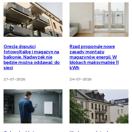
Grecja dopuści
Rząd proponuje nowe
fotowoltaikę i magazyn na
zasady montażu
balkonie. Nadwyżek nie
magazynów energii. W
będzie można oddawać do
blokach maksymalnie 11
sieci
kWh
27-07-2026
24-07-2026