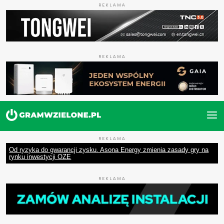
REKLAMA
REKLAMA
REKLAMA
Od ryzyka do gwarancji zysku. Asona Energy zmienia zasady gry na
rynku inwestycji OZE
REKLAMA