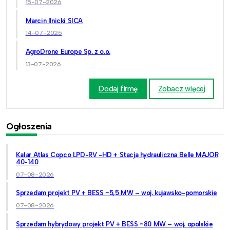
15-07-2026
Marcin Ilnicki SICA
14-07-2026
AgroDrone Europe Sp. z o.o.
13-07-2026
Dodaj firmę
Zobacz więcej
Ogłoszenia
Kafar Atlas Copco LPD-RV -HD + Stacja hydrauliczna Belle MAJOR
40-140
07-08-2026
Sprzedam projekt PV + BESS ~5,5 MW – woj. kujawsko-pomorskie
07-08-2026
Sprzedam hybrydowy projekt PV + BESS ~80 MW – woj. opolskie