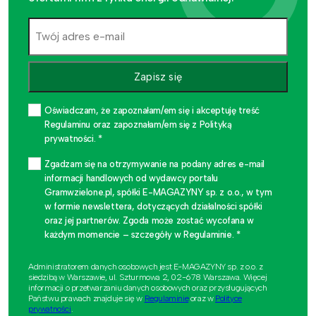
Zapisz się
Oświadczam, że zapoznałam/em się i akceptuję treść
Regulaminu oraz zapoznałam/em się z Polityką
prywatności. *
Zgadzam się na otrzymywanie na podany adres e-mail
informacji handlowych od wydawcy portalu
Gramwzielone.pl, spółki E-MAGAZYNY sp. z o.o., w tym
w formie newslettera, dotyczących działalności spółki
oraz jej partnerów. Zgoda może zostać wycofana w
każdym momencie – szczegóły w Regulaminie. *
Administratorem danych osobowych jest E-MAGAZYNY sp. z o.o. z
siedzibą w Warszawie, ul. Szturmowa 2, 02-678 Warszawa. Więcej
informacji o przetwarzaniu danych osobowych oraz przysługujących
Państwu prawach znajduje się w
Regulaminie
oraz w
Polityce
prywatności
.