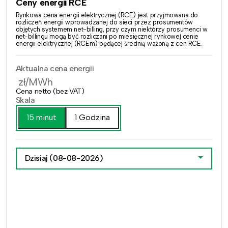
Ceny energii RCE
Rynkowa cena energii elektrycznej (RCE) jest przyjmowana do
rozliczeń energii wprowadzanej do sieci przez prosumentów
objętych systemem net-billing, przy czym niektórzy prosumenci w
net-billingu mogą być rozliczani po miesięcznej rynkowej cenie
energii elektrycznej (RCEm) będącej średnią ważoną z cen RCE.
Aktualna cena energii
zł/MWh
Cena netto (bez VAT)
Skala
15 minut
1 Godzina
Dzisiaj
(08-08-2026)