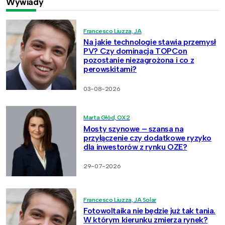
Wywiady
Francesco Liuzza, JA
Na jakie technologie stawia przemysł
PV? Czy dominacja TOPCon
pozostanie niezagrożona i co z
perowskitami?
03-08-2026
Marta Głód, OX2
Mosty szynowe – szansa na
przyłączenie czy dodatkowe ryzyko
dla inwestorów z rynku OZE?
29-07-2026
Francesco Liuzza, JA Solar
Fotowoltaika nie będzie już tak tania.
W którym kierunku zmierza rynek?