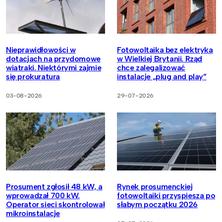
Nieprawidłowości w
Fotowoltaika bez elektryka
dotacjach na przydomowe
w Wielkiej Brytanii. Rząd
wiatraki. Niektórymi zajmie
chce zalegalizować
się prokuratura
instalacje „plug and play”
03-08-2026
29-07-2026
Prosument zgłosił 48 kW, a
Rynek prosumenckiej
wprowadzał 700 kW.
fotowoltaiki przyspiesza po
Operator sieci skontrolował
słabym początku 2026
mikroinstalacje