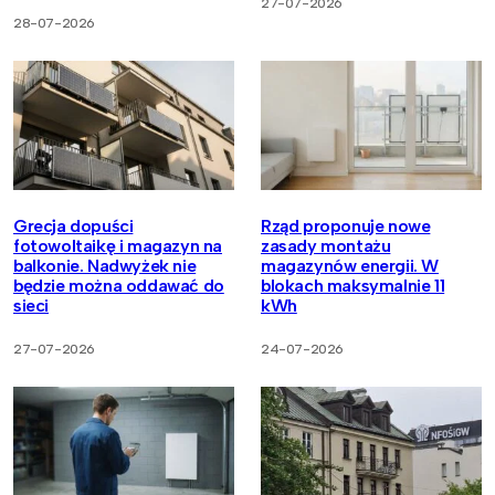
27-07-2026
28-07-2026
Grecja dopuści
Rząd proponuje nowe
fotowoltaikę i magazyn na
zasady montażu
balkonie. Nadwyżek nie
magazynów energii. W
będzie można oddawać do
blokach maksymalnie 11
sieci
kWh
27-07-2026
24-07-2026