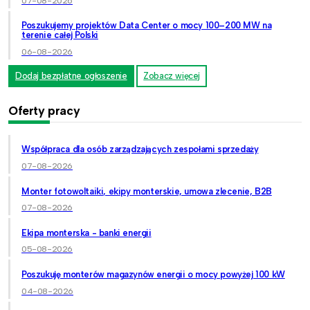
07-08-2026
Poszukujemy projektów Data Center o mocy 100–200 MW na
terenie całej Polski
06-08-2026
Dodaj bezpłatne ogłoszenie
Zobacz więcej
Oferty pracy
Współpraca dla osób zarządzających zespołami sprzedaży
07-08-2026
Monter fotowoltaiki, ekipy monterskie, umowa zlecenie, B2B
07-08-2026
Ekipa monterska - banki energii
05-08-2026
Poszukuję monterów magazynów energii o mocy powyżej 100 kW
04-08-2026