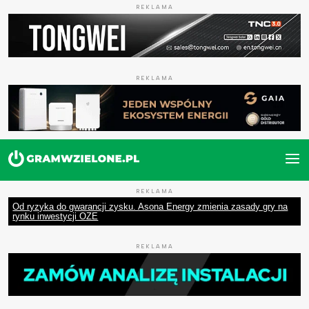
REKLAMA
REKLAMA
REKLAMA
Od ryzyka do gwarancji zysku. Asona Energy zmienia zasady gry na
rynku inwestycji OZE
REKLAMA