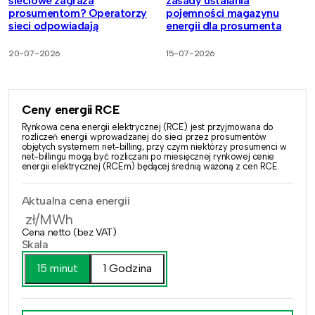
sieciowe zagraża
zasady ustalania
prosumentom? Operatorzy
pojemności magazynu
sieci odpowiadają
energii dla prosumenta
20-07-2026
15-07-2026
Ceny energii RCE
Rynkowa cena energii elektrycznej (RCE) jest przyjmowana do
rozliczeń energii wprowadzanej do sieci przez prosumentów
objętych systemem net-billing, przy czym niektórzy prosumenci w
net-billingu mogą być rozliczani po miesięcznej rynkowej cenie
energii elektrycznej (RCEm) będącej średnią ważoną z cen RCE.
Aktualna cena energii
zł/MWh
Cena netto (bez VAT)
Skala
15 minut
1 Godzina