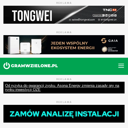
REKLAMA
REKLAMA
REKLAMA
Od ryzyka do gwarancji zysku. Asona Energy zmienia zasady gry na
rynku inwestycji OZE
REKLAMA