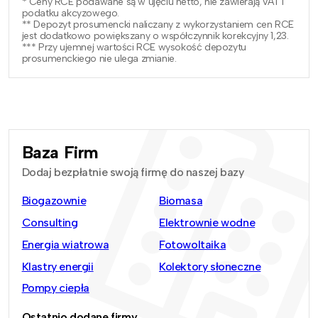
* Ceny RCE podawane są w ujęciu netto, nie zawierają VAT i
podatku akcyzowego.
** Depozyt prosumencki naliczany z wykorzystaniem cen RCE
jest dodatkowo powiększany o współczynnik korekcyjny 1,23.
*** Przy ujemnej wartości RCE wysokość depozytu
prosumenckiego nie ulega zmianie.
Baza Firm
Dodaj bezpłatnie swoją firmę do naszej bazy
Biogazownie
Biomasa
Consulting
Elektrownie wodne
Energia wiatrowa
Fotowoltaika
Klastry energii
Kolektory słoneczne
Pompy ciepła
Ostatnio dodane firmy