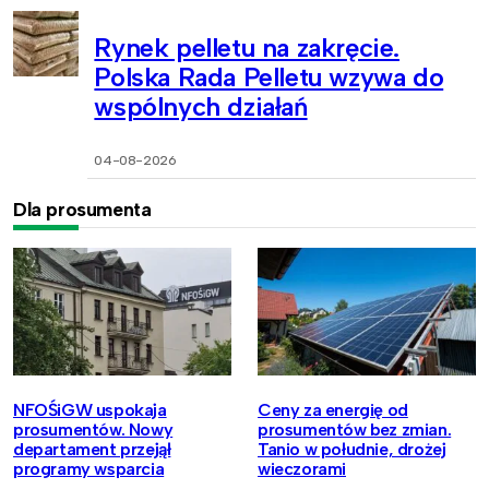
Rynek pelletu na zakręcie.
Polska Rada Pelletu wzywa do
wspólnych działań
04-08-2026
Dla prosumenta
NFOŚiGW uspokaja
Ceny za energię od
prosumentów. Nowy
prosumentów bez zmian.
departament przejął
Tanio w południe, drożej
programy wsparcia
wieczorami