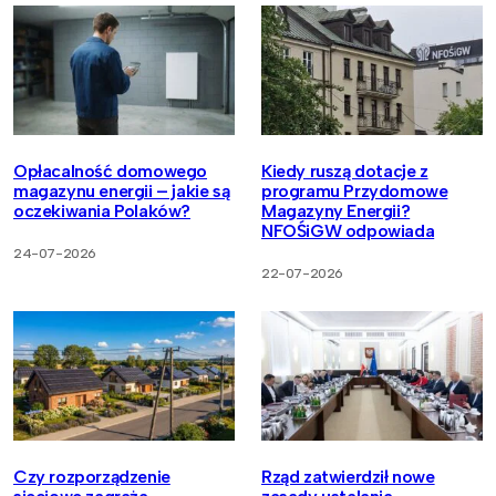
Opłacalność domowego
Kiedy ruszą dotacje z
magazynu energii – jakie są
programu Przydomowe
oczekiwania Polaków?
Magazyny Energii?
NFOŚiGW odpowiada
24-07-2026
22-07-2026
Czy rozporządzenie
Rząd zatwierdził nowe