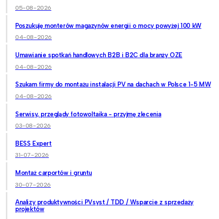
05-08-2026
Poszukuję monterów magazynów energii o mocy powyżej 100 kW
04-08-2026
Umawianie spotkań handlowych B2B i B2C dla branży OZE
04-08-2026
Szukam firmy do montażu instalacji PV na dachach w Polsce 1-5 MW
04-08-2026
Serwisy, przeglądy fotowoltaika - przyjmę zlecenia
03-08-2026
BESS Expert
31-07-2026
Montaż carportów i gruntu
30-07-2026
Analizy produktywności PVsyst / TDD / Wsparcie z sprzedaży
projektów