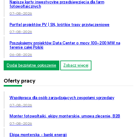
Napiszę karty inwestycyjne przedsięwzięcia dla farm
fotowoltaicznych
07-08-2026
Portfel projektów PV | SN, krótkie trasy przyłączeniowe
07-08-2026
Poszukujemy projektów Data Center o mocy 100–200 MW na
terenie całej Polski
06-08-2026
Dodaj bezpłatne ogłoszenie
Zobacz więcej
Oferty pracy
Współpraca dla osób zarządzających zespołami sprzedaży
07-08-2026
Monter fotowoltaiki, ekipy monterskie, umowa zlecenie, B2B
07-08-2026
Ekipa monterska - banki energii