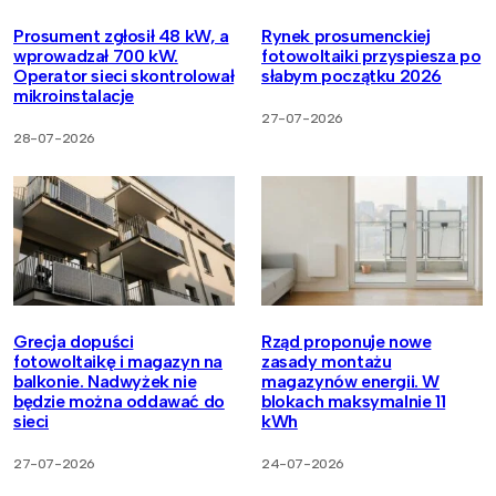
Prosument zgłosił 48 kW, a
Rynek prosumenckiej
wprowadzał 700 kW.
fotowoltaiki przyspiesza po
Operator sieci skontrolował
słabym początku 2026
mikroinstalacje
27-07-2026
28-07-2026
Grecja dopuści
Rząd proponuje nowe
fotowoltaikę i magazyn na
zasady montażu
balkonie. Nadwyżek nie
magazynów energii. W
będzie można oddawać do
blokach maksymalnie 11
sieci
kWh
27-07-2026
24-07-2026