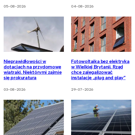
05-08-2026
04-08-2026
Nieprawidłowości w
Fotowoltaika bez elektryka
dotacjach na przydomowe
w Wielkiej Brytanii. Rząd
wiatraki. Niektórymi zajmie
chce zalegalizować
się prokuratura
instalacje „plug and play”
03-08-2026
29-07-2026