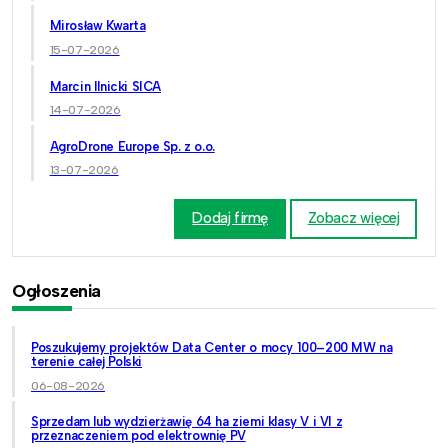
Mirosław Kwarta
15-07-2026
Marcin Ilnicki SICA
14-07-2026
AgroDrone Europe Sp. z o.o.
13-07-2026
Dodaj firmę
Zobacz więcej
Ogłoszenia
Poszukujemy projektów Data Center o mocy 100–200 MW na
terenie całej Polski
06-08-2026
Sprzedam lub wydzierżawię 64 ha ziemi klasy V i VI z
przeznaczeniem pod elektrownię PV