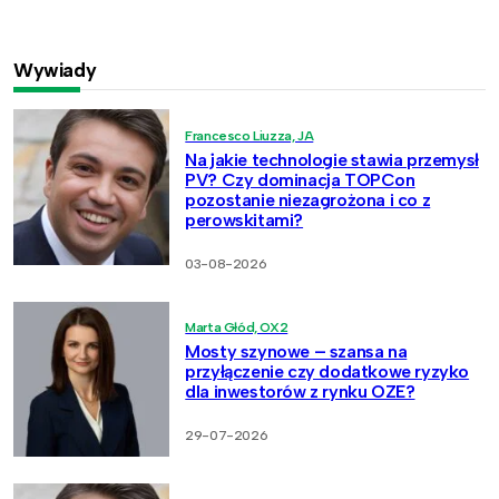
Wywiady
Francesco Liuzza, JA
Na jakie technologie stawia przemysł
PV? Czy dominacja TOPCon
pozostanie niezagrożona i co z
perowskitami?
03-08-2026
Marta Głód, OX2
Mosty szynowe – szansa na
przyłączenie czy dodatkowe ryzyko
dla inwestorów z rynku OZE?
29-07-2026