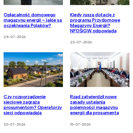
Opłacalność domowego
Kiedy ruszą dotacje z
magazynu energii – jakie są
programu Przydomowe
oczekiwania Polaków?
Magazyny Energii?
NFOŚiGW odpowiada
24-07-2026
22-07-2026
Czy rozporządzenie
Rząd zatwierdził nowe
sieciowe zagraża
zasady ustalania
prosumentom? Operatorzy
pojemności magazynu
sieci odpowiadają
energii dla prosumenta
20-07-2026
15-07-2026