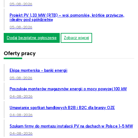
05-08-2026
Projekt PV 1,33 MW (RTB) – woj. pomorskie, krótkie przyłącze,
idealny pod spółdzielnię
05-08-2026
Dodaj bezpłatne ogłoszenie
Zobacz więcej
Oferty pracy
Ekipa monterska - banki energii
05-08-2026
Poszukuję monterów magazynów energii o mocy powyżej 100 kW
04-08-2026
Umawianie spotkań handlowych B2B i B2C dla branży OZE
04-08-2026
Szukam firmy do montażu instalacji PV na dachach w Polsce 1-5 MW
04-08-2026