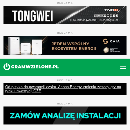
REKLAMA
REKLAMA
REKLAMA
Od ryzyka do gwarancji zysku. Asona Energy zmienia zasady gry na
rynku inwestycji OZE
REKLAMA