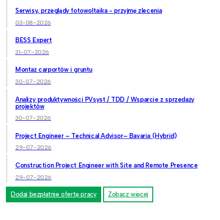
Serwisy, przeglądy fotowoltaika - przyjmę zlecenia
03-08-2026
BESS Expert
31-07-2026
Montaż carportów i gruntu
30-07-2026
Analizy produktywności PVsyst / TDD / Wsparcie z sprzedaży
projektów
30-07-2026
Project Engineer – Technical Advisor– Bavaria (Hybrid)
29-07-2026
Construction Project Engineer with Site and Remote Presence
29-07-2026
Dodaj bezpłatnie ofertę pracy
Zobacz więcej