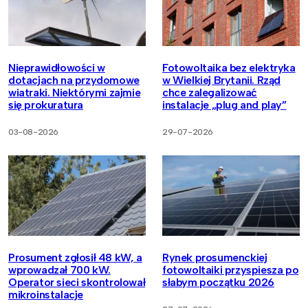
Nieprawidłowości w
Fotowoltaika bez elektryka
dotacjach na przydomowe
w Wielkiej Brytanii. Rząd
wiatraki. Niektórymi zajmie
chce zalegalizować
się prokuratura
instalacje „plug and play”
03-08-2026
29-07-2026
Prosument zgłosił 48 kW, a
Rynek prosumenckiej
wprowadzał 700 kW.
fotowoltaiki przyspiesza po
Operator sieci skontrolował
słabym początku 2026
mikroinstalacje