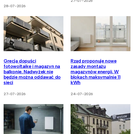
27-07-2026
28-07-2026
Grecja dopuści
Rząd proponuje nowe
fotowoltaikę i magazyn na
zasady montażu
balkonie. Nadwyżek nie
magazynów energii. W
będzie można oddawać do
blokach maksymalnie 11
sieci
kWh
27-07-2026
24-07-2026