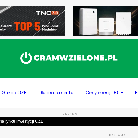
Giełda OZE
Dla prosumenta
Ceny energii RCE
E
REKLAMA
na rynku inwestycji OZE
REKLAMA