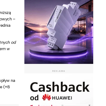
niższą
dowych –
rednia
eżnych od
cem w
REKLAMA
wpływ na
e (+8