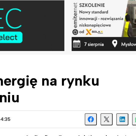
nergię na rynku
niu
14:35