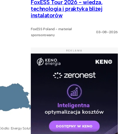
FoxESS Tour 2026 - wiedza,
technologia i praktyka bliżej
instalatorów
FoxESS Poland - materiał
03-08-2026
sponsorowany
REKLAMA
 Źródło: Energy Solution