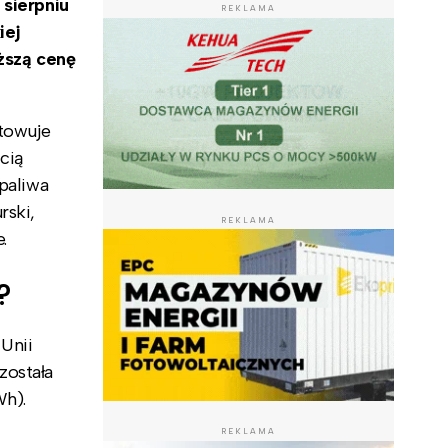
 sierpniu
REKLAMA
iej
yższą cenę
otowuje
ścią
 paliwa
rski,
REKLAMA
.
?
Unii
została
Wh).
REKLAMA