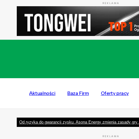
REKLAMA
Aktualności
Baza Firm
Oferty pracy
Od ryzyka do gwarancji zysku. Asona Energy zmienia zasady gry 
REKLAMA