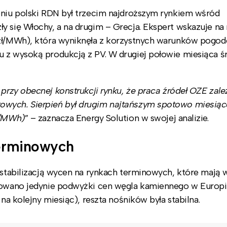
pniu polski RDN był trzecim najdroższym rynkiem wśród
y się Włochy, a na drugim – Grecja. Ekspert wskazuje na 
3 zł/MWh), która wyniknęła z korzystnych warunków pogo
 z wysoką produkcją z PV. W drugiej połowie miesiąca ś
przy obecnej konstrukcji rynku, że praca źródeł OZE zal
towych. Sierpień był drugim najtańszym spotowo miesią
ł/MWh)
” – zaznacza Energy Solution w swojej analizie.
terminowych
ę stabilizacją wycen na rynkach terminowych, które mają 
otowano jedynie podwyżki cen węgla kamiennego w Europi
 na kolejny miesiąc), reszta nośników była stabilna.