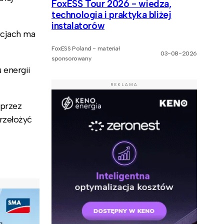
FoxESS Tour 2026 - wiedza,
technologia i praktyka bliżej
instalatorów
kcjach ma
FoxESS Poland - materiał
03-08-2026
sponsorowany
 energii
REKLAMA
 przez
rzełożyć