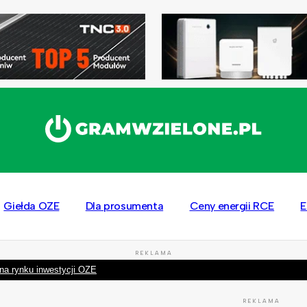
Giełda OZE
Dla prosumenta
Ceny energii RCE
E
REKLAMA
na rynku inwestycji OZE
REKLAMA