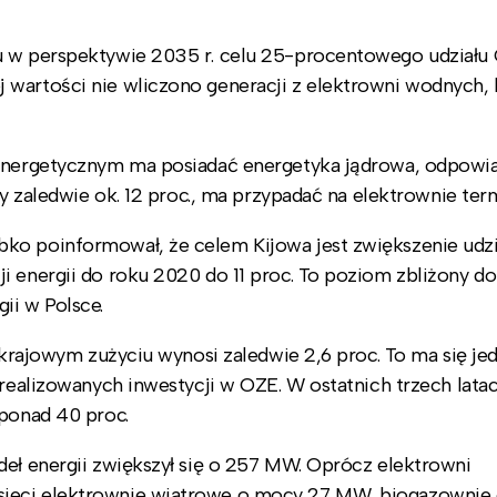
iu w perspektywie 2035 r. celu 25-procentowego udziału
 wartości nie wliczono generacji z elektrowni wodnych, 
 energetycznym ma posiadać energetyka jądrowa, odpowi
cy zaledwie ok. 12 proc., ma przypadać na elektrownie ter
ko poinformował, że celem Kijowa jest zwiększenie udzi
i energii do roku 2020 do 11 proc. To poziom zbliżony do
ii w Polsce.
w krajowym zużyciu wynosi zaledwie 2,6 proc. To ma się je
 realizowanych inwestycji w OZE. W ostatnich trzech lata
 ponad 40 proc.
deł energii zwiększył się o 257 MW. Oprócz elektrowni
sieci elektrownie wiatrowe o mocy 27 MW, biogazownie