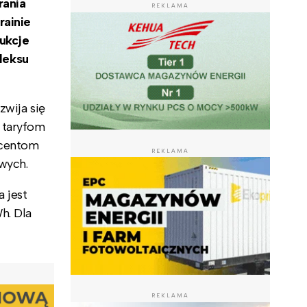
rania
REKLAMA
rainie
ukcje
leksu
zwija się
 taryfom
ucentom
REKLAMA
owych.
 jest
h. Dla
REKLAMA