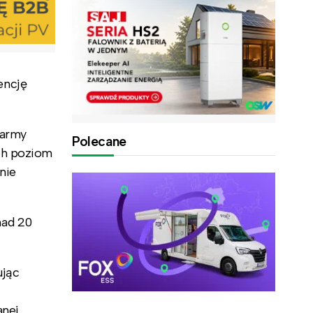
encję
farmy
Polecane
ich poziom
nie
nad 20
ując
anej