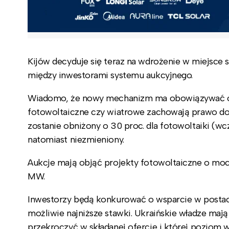
Kijów decyduje się teraz na wdrożenie w miejsc
między inwestorami systemu aukcyjnego.
Wiadomo, że nowy mechanizm ma obowiązywać od
fotowoltaiczne czy wiatrowe zachowają prawo do 
zostanie obniżony o 30 proc. dla fotowoltaiki (wc
natomiast niezmieniony.
Aukcje mają objąć projekty fotowoltaiczne o mo
MW.
Inwestorzy będą konkurować o wsparcie w postaci 
możliwie najniższe stawki. Ukraińskie władze maj
przekroczyć w składanej ofercie i której poziom