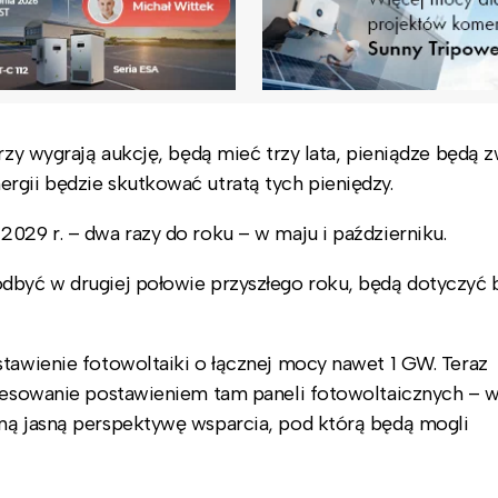
rzy wygrają aukcję, będą mieć trzy lata, pieniądze będą 
rgii będzie skutkować utratą tych pieniędzy.
029 r. – dwa razy do roku – w maju i październiku.
odbyć w drugiej połowie przyszłego roku, będą dotyczyć
stawienie fotowoltaiki o łącznej mocy nawet 1 GW. Teraz
teresowanie postawieniem tam paneli fotowoltaicznych – 
aną jasną perspektywę wsparcia, pod którą będą mogli