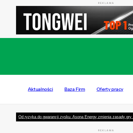
REKLAMA
Aktualności
Baza Firm
Oferty pracy
Od ryzyka do gwarancji zysku. Asona Energy zmienia zasady gry 
REKLAMA