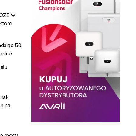
 OZE w
które
adając 50
malne.
ału
dnak
ch na
 o mocy