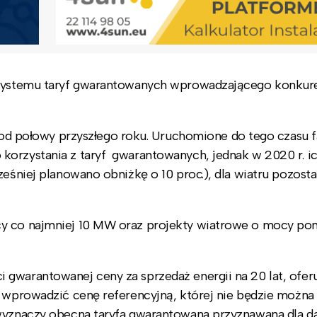
e systemu taryf gwarantowanych wprowadzającego konkur
 połowy przyszłego roku. Uruchomione do tego czasu 
korzystania z taryf gwarantowanych, jednak w 2020 r. 
ześniej planowano obniżkę o 10 proc.), dla wiatru pozosta
cy co najmniej 10 MW oraz projekty wiatrowe o mocy po
gwarantowanej ceny za sprzedaż energii na 20 lat, ofer
ą wprowadzić cenę referencyjną, której nie będzie można
 wyznaczy obecna taryfa gwarantowana przyznawana dla d