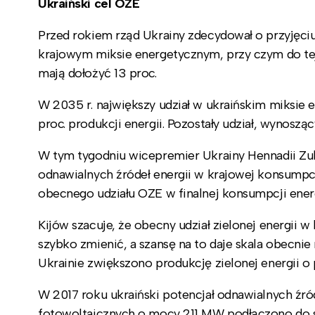
Ukraiński cel OZE
Przed rokiem rząd Ukrainy zdecydował o przyjęc
krajowym miksie energetycznym, przy czym do tej
mają dołożyć 13 proc.
W 2035 r. największy udział w ukraińskim miksie
proc. produkcji energii. Pozostały udział, wynoszą
W tym tygodniu wicepremier Ukrainy Hennadii Zub
odnawialnych źródeł energii w krajowej konsumpcj
obecnego udziału OZE w finalnej konsumpcji energ
Kijów szacuje, że obecny udział zielonej energii 
szybko zmienić, a szansę na to daje skala obecnie
Ukrainie zwiększono produkcję zielonej energii o
W 2017 roku ukraiński potencjał odnawialnych źró
fotowoltaicznych o mocy 211 MW podłączono do 