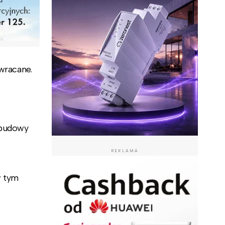
zwracane.
 budowy
REKLAMA
w tym