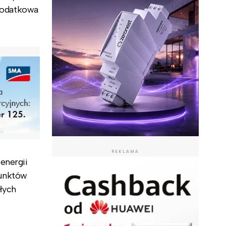
 dodatkowa
REKLAMA
energii
punktów
łych