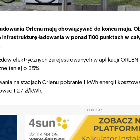
h ładowania Orlenu mają obowiązywać do końca maja. O
frastrukturę ładowania w ponad 1100 punktach w cały
.
zdów elektrycznych zarejestrowanych w aplikacji ORLEN
ne taniej o 35%.
nia na stacjach Orlenu pobranie 1 kWh energii kosztow
ować 1,27 zł/kWh.
REKLAMA