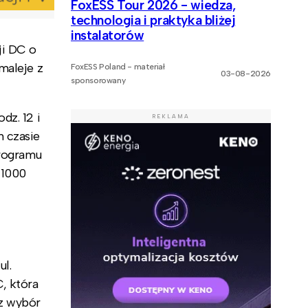
FoxESS Tour 2026 - wiedza,
technologia i praktyka bliżej
instalatorów
ji DC o
maleje z
FoxESS Poland - materiał
03-08-2026
sponsorowany
dz. 12 i
REKLAMA
m czasie
programu
 1000
ul.
, która
z wybór