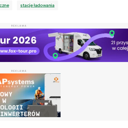
czne
stacje ładowania
REKLAMA
REKLAMA