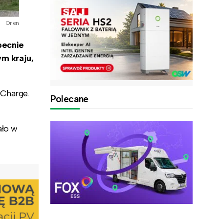
Orlen
becnie
m kraju,
 Charge.
Polecane
ało w