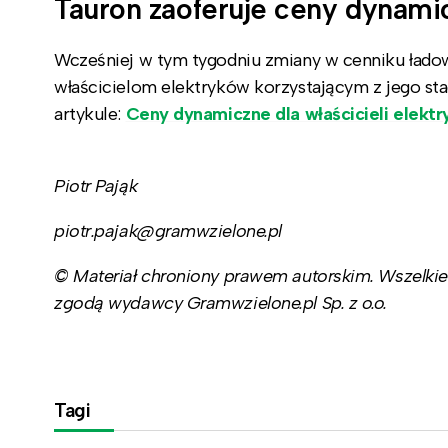
Tauron zaoferuje ceny dynami
Wcześniej w tym tygodniu zmiany w cenniku ładowa
właścicielom elektryków korzystającym z jego st
artykule:
Ceny dynamiczne dla właścicieli elektr
Piotr Pająk
piotr.pajak@gramwzielone.pl
© Materiał chroniony prawem autorskim. Wszelkie 
zgodą wydawcy Gramwzielone.pl Sp. z o.o.
Tagi