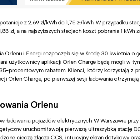
otanieje z 2,69 zł/kWh do 1,75 zł/kWh. W przypadku stac
88 zł, a na najszybszych stacjach koszt pobrania 1 kWh z
 Orlenu i Energi rozpoczęła się w środę 30 kwietnia o go
wani użytkownicy aplikacji Orlen Charge będą mogli w ty
 35-procentowym rabatem. Klienci, którzy korzystają z 
acji Orlen Charge, po pierwszej sesji ładowania otrzymają
adowania Orlenu
tów ładowania pojazdów elektrycznych. W Warszawie przy 
etyczny uruchomił swoją pierwszą ultraszybką stację DC
dzone cieczą złącza CCS, intuicyjny ekran dotykowy ora