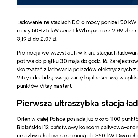
Ładowanie na stacjach DC o mocy poniżej 50 kW p
mocy 50-125 kW cena 1 kWh spadnie z 2,89 zł do 1,
3,19 zł do 2,07 zł.
Promocja we wszystkich w kraju stacjach ładowania
potrwa do piątku 30 maja do godz. 16. Zarejestro
skorzystać z ładowania pojazdów elektrycznych z
Vitay i dodadzą swoją kartę lojalnościową w aplik
punktów Vitay na start.
Pierwsza ultraszybka stacja ł
Orlen w całej Polsce posiada już około 1100 punk
Bielańskiej 12 państwowy koncern paliwowo-energ
umożliwia ładowanie z mocą do 360 kW. Dwa chło