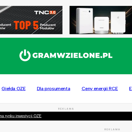
Giełda OZE
Dla prosumenta
Ceny energii RCE
E
REKLAMA
na rynku inwestycji OZE
REKLAMA