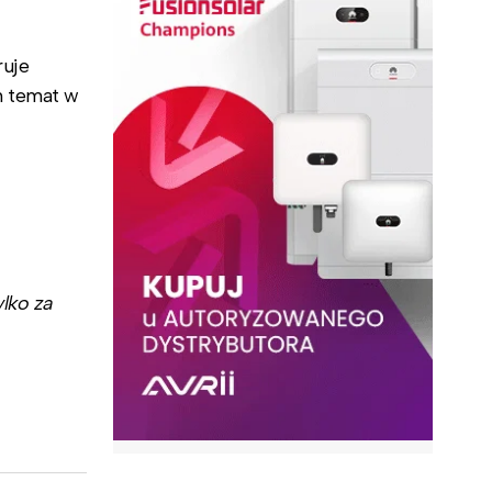
ruje
n temat w
lko za