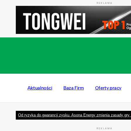
REKLAMA
Aktualności
Baza Firm
Oferty pracy
Od ryzyka do gwarancji zysku. Asona Energy zmienia zasady gry 
REKLAMA