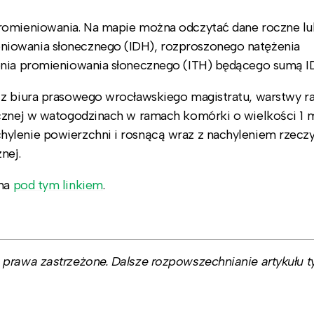
romieniowania. Na mapie można odczytać dane roczne lu
iowania słonecznego (IDH), rozproszonego natężenia
enia promieniowania słonecznego (ITH) będącego sumą I
 z biura prasowego wrocławskiego magistratu, warstwy r
cznej w watogodzinach w ramach komórki o wielkości 1 m
ylenie powierzchni i rosnącą wraz z nachyleniem rzecz
nej.
pna
pod tym linkiem
.
prawa zastrzeżone. Dalsze rozpowszechnianie artykułu ty