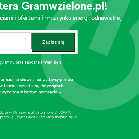
tera Gramwzielone.pl!
mi i ofertami firm z rynku energii odnawialnej.
Zapisz się
gulaminu oraz zapoznałam/em się z
nformacji handlowych od wydawcy portalu
 w formie newslettera, dotyczących
stać wycofana w każdym momencie –
edzibą w Warszawie, ul. Szturmowa 2, 02-678
 przysługujących Państwu prawach znajduje się w