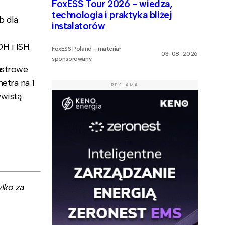
FoxESS Tour 2026 - wiedza,
technologia i praktyka bliżej
b dla
instalatorów
DH i ISH.
FoxESS Poland - materiał
03-08-2026
sponsorowany
astrowe
etra na 1
REKLAMA
ywistą
lko za