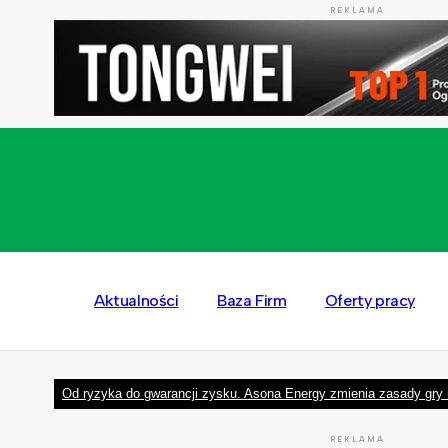
REKLAMA
Aktualności
Baza Firm
Oferty pracy
Od ryzyka do gwarancji zysku. Asona Energy zmienia zasady gry 
REKLAMA