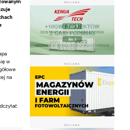
lizowanym
REKLAMA
azuje
achach
e
apa
się w
REKLAMA
egółowe
cej na
odczytać
REKLAMA