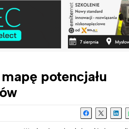
 mapę potencjału
ków