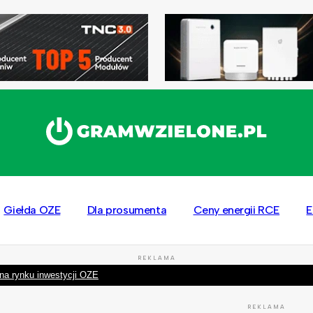
Giełda OZE
Dla prosumenta
Ceny energii RCE
E
REKLAMA
na rynku inwestycji OZE
REKLAMA