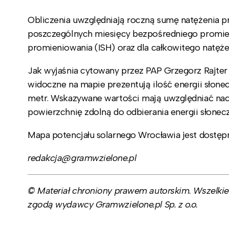
Obliczenia uwzględniają roczną sumę natężenia p
poszczególnych miesięcy bezpośredniego promien
promieniowania (ISH) oraz dla całkowitego natęż
Jak wyjaśnia cytowany przez PAP Grzegorz Rajter
widoczne na mapie prezentują ilość energii słone
metr. Wskazywane wartości mają uwzględniać nach
powierzchnię zdolną do odbierania energii słonecz
Mapa potencjału solarnego Wrocławia jest dostę
redakcja@gramwzielone.pl
© Materiał chroniony prawem autorskim. Wszelkie 
zgodą wydawcy Gramwzielone.pl Sp. z o.o.