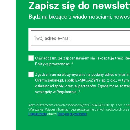
Zapisz się do newslet
Bądź na bieżąco z wiadomościami, nowościa
Oświadczam, że zapoznałam/em się i akceptuję treść Re
Polityką prywatności. *
Zgadzam się na otrzymywanie na podany adres e-mail i
Gramwzielone.pl, spółki E-MAGAZYNY sp. z o.o., w tym
działalności spółki oraz jej partnerów. Zgoda może zo
szczegóły w Regulaminie. *
Administratorem danych osobowych jest E-MAGAZYNY sp. z o.o. z si
Warszawa. Więcej informacji o przetwarzaniu danych osobowych oraz
Regulaminie
oraz w
Polityce prywatności
.