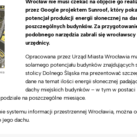
Wrocław nie musi czekać na objęcie go rea
przez Google projektem Sunroof, który pok
potencjał produkcji energii słonecznej na d
poszczególnych budynków. Za przygotowani
podobnego narzędzia zabrali się wrocławscy
urzędnicy.
Opracowana przez Urząd Miasta Wrocławia m
solarnego potencjału budynków znajdujących 
stolicy Dolnego Śląska ma prezentować szcz
wia
dane na temat ilości energii słonecznej padają
dachy miejskich budynków – w tym w postaci
podziale na poszczególne miesiące.
pie systemu informacji przestrzennej Wrocławia, można 
 jego dachu.