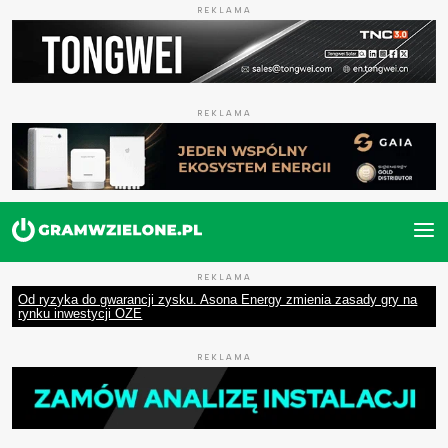
REKLAMA
REKLAMA
REKLAMA
Od ryzyka do gwarancji zysku. Asona Energy zmienia zasady gry na
rynku inwestycji OZE
REKLAMA