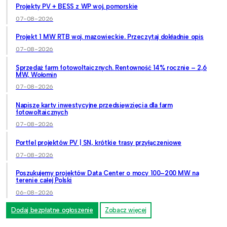
Projekty PV + BESS z WP woj. pomorskie
07-08-2026
Projekt 1 MW RTB woj. mazowieckie. Przeczytaj dokładnie opis
07-08-2026
Sprzedaż farm fotowoltaicznych. Rentowność 14% rocznie – 2,6
MW, Wołomin
07-08-2026
Napiszę karty inwestycyjne przedsięwzięcia dla farm
fotowoltaicznych
07-08-2026
Portfel projektów PV | SN, krótkie trasy przyłączeniowe
07-08-2026
Poszukujemy projektów Data Center o mocy 100–200 MW na
terenie całej Polski
06-08-2026
Dodaj bezpłatne ogłoszenie
Zobacz więcej