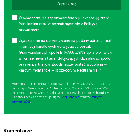
Zapisz się
Oświadczam, że zapoznałam/em się i akceptuję treść
Regulaminu oraz zapoznałam/em się z Polityką
prywatności. *
Zgadzam się na otrzymywanie na podany adres e-mail
informacji handlowych od wydawcy portalu
Gramwzielone.pl, spółki E-MAGAZYNY sp. z o.o., w tym
w formie newslettera, dotyczących działalności spółki
oraz jej partnerów. Zgoda może zostać wycofana w
każdym momencie – szczegóły w Regulaminie. *
Administratorem danych osobowych jest E-MAGAZYNY sp. z o.o. z
siedzibą w Warszawie, ul. Szturmowa 2, 02-678 Warszawa. Więcej
informacji o przetwarzaniu danych osobowych oraz przysługujących
Państwu prawach znajduje się w
Regulaminie
oraz w
Polityce
prywatności
.
Komentarze