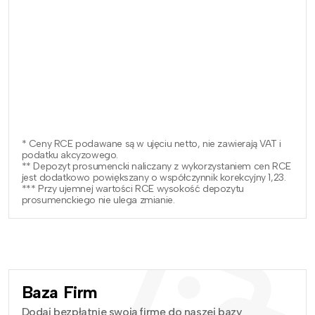
* Ceny RCE podawane są w ujęciu netto, nie zawierają VAT i
podatku akcyzowego.
** Depozyt prosumencki naliczany z wykorzystaniem cen RCE
jest dodatkowo powiększany o współczynnik korekcyjny 1,23.
*** Przy ujemnej wartości RCE wysokość depozytu
prosumenckiego nie ulega zmianie.
Baza Firm
Dodaj bezpłatnie swoją firmę do naszej bazy