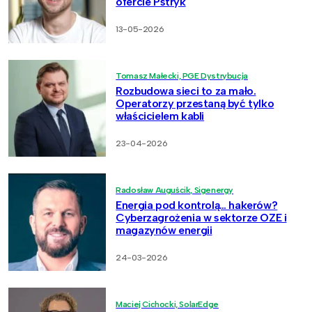
ofercie Pstryk
13-05-2026
Tomasz Małecki, PGE Dystrybucja
Rozbudowa sieci to za mało.
Operatorzy przestaną być tylko
właścicielem kabli
23-04-2026
Radosław Auguścik, Sigenergy
Energia pod kontrolą… hakerów?
Cyberzagrożenia w sektorze OZE i
magazynów energii
24-03-2026
Maciej Cichocki, SolarEdge