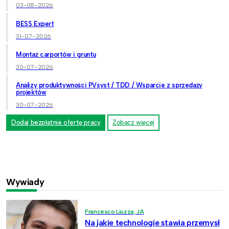
03-08-2026
BESS Expert
31-07-2026
Montaż carportów i gruntu
30-07-2026
Analizy produktywności PVsyst / TDD / Wsparcie z sprzedaży
projektów
30-07-2026
Dodaj bezpłatnie ofertę pracy
Zobacz więcej
Wywiady
Francesco Liuzza, JA
Na jakie technologie stawia przemysł