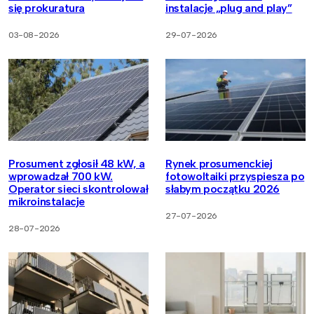
się prokuratura
instalacje „plug and play”
03-08-2026
29-07-2026
Prosument zgłosił 48 kW, a
Rynek prosumenckiej
wprowadzał 700 kW.
fotowoltaiki przyspiesza po
Operator sieci skontrolował
słabym początku 2026
mikroinstalacje
27-07-2026
28-07-2026