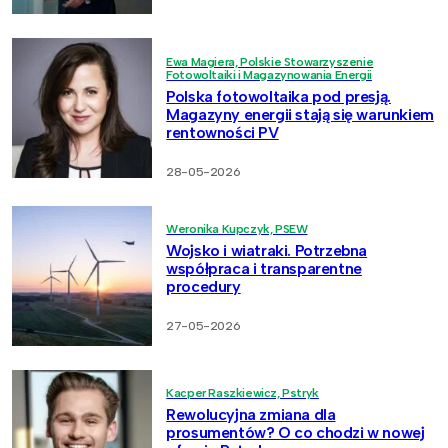
Ewa Magiera, Polskie Stowarzyszenie
Fotowoltaiki i Magazynowania Energii
Polska fotowoltaika pod presją.
Magazyny energii stają się warunkiem
rentowności PV
28-05-2026
Weronika Kupczyk, PSEW
Wojsko i wiatraki. Potrzebna
współpraca i transparentne
procedury
27-05-2026
Kacper Raszkiewicz, Pstryk
Rewolucyjna zmiana dla
prosumentów? O co chodzi w nowej