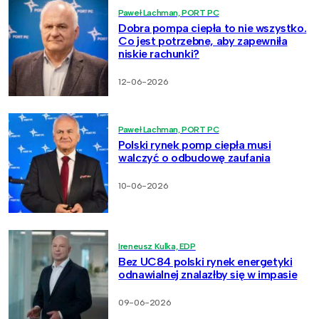
Paweł Lachman, PORT PC
Dobra pompa ciepła to nie wszystko.
Co jest potrzebne, aby zapewniła
niskie rachunki?
12-06-2026
Paweł Lachman, PORT PC
Polski rynek pomp ciepła musi
walczyć o odbudowę zaufania
10-06-2026
Ireneusz Kulka, EDP
Bez UC84 polski rynek energetyki
odnawialnej znalazłby się w impasie
09-06-2026