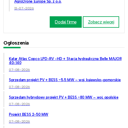
AgroDrone Europe Sp. z o.o.
13-07-2026
Dodaj firmę
Zobacz więcej
Ogłoszenia
Kafar Atlas Copco LPD-RV -HD + Stacja hydrauliczna Belle MAJOR
40-140
07-08-2026
Sprzedam projekt PV + BESS ~5,5 MW – woj. kujawsko-pomorskie
07-08-2026
Sprzedam hybrydowy projekt PV + BESS ~80 MW – woj. opolskie
07-08-2026
Projekt BESS 2-50 MW
07-08-2026