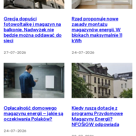
Grecja dopuści
Rząd proponuje nowe
fotowoltaikę i magazyn na
zasady montażu
balkonie. Nadwyżek nie
magazynów energii. W
będzie można oddawać do
blokach maksymalnie 11
sieci
kWh
27-07-2026
24-07-2026
Opłacalność domowego
Kiedy ruszą dotacje z
magazynu energii – jakie są
programu Przydomowe
oczekiwania Polaków?
Magazyny Energii?
NFOŚiGW odpowiada
24-07-2026