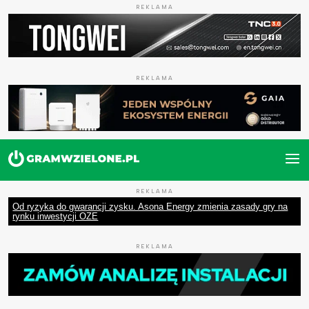
REKLAMA
REKLAMA
REKLAMA
Od ryzyka do gwarancji zysku. Asona Energy zmienia zasady gry na
rynku inwestycji OZE
REKLAMA