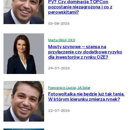
PV? Czy dominacja TOPCon
pozostanie niezagrożona i co z
perowskitami?
03-08-2026
Marta Głód, OX2
Mosty szynowe – szansa na
przyłączenie czy dodatkowe ryzyko
dla inwestorów z rynku OZE?
29-07-2026
Francesco Liuzza, JA Solar
Fotowoltaika nie będzie już tak tania.
W którym kierunku zmierza rynek?
22-07-2026