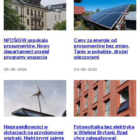
NFOŚiGW uspokaja
Ceny za energię od
prosumentów. Nowy
prosumentów bez zmian.
departament przejął
Tanio w południe, drożej
programy wsparcia
wieczorami
05-08-2026
04-08-2026
Nieprawidłowości w
Fotowoltaika bez elektryka
dotacjach na przydomowe
w Wielkiej Brytanii. Rząd
wiatraki. Niektórymi zajmie
chce zalegalizować