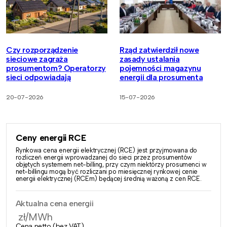
Czy rozporządzenie
Rząd zatwierdził nowe
sieciowe zagraża
zasady ustalania
prosumentom? Operatorzy
pojemności magazynu
sieci odpowiadają
energii dla prosumenta
20-07-2026
15-07-2026
Ceny energii RCE
Rynkowa cena energii elektrycznej (RCE) jest przyjmowana do
rozliczeń energii wprowadzanej do sieci przez prosumentów
objętych systemem net-billing, przy czym niektórzy prosumenci w
net-billingu mogą być rozliczani po miesięcznej rynkowej cenie
energii elektrycznej (RCEm) będącej średnią ważoną z cen RCE.
Aktualna cena energii
zł/MWh
Cena netto (bez VAT)