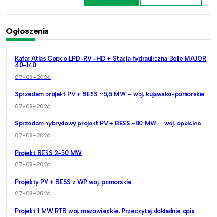
Ogłoszenia
Kafar Atlas Copco LPD-RV -HD + Stacja hydrauliczna Belle MAJOR
40-140
07-08-2026
Sprzedam projekt PV + BESS ~5,5 MW – woj. kujawsko-pomorskie
07-08-2026
Sprzedam hybrydowy projekt PV + BESS ~80 MW – woj. opolskie
07-08-2026
Projekt BESS 2-50 MW
07-08-2026
Projekty PV + BESS z WP woj. pomorskie
07-08-2026
Projekt 1 MW RTB woj. mazowieckie. Przeczytaj dokładnie opis