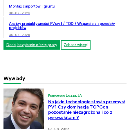
Montaż carportów i gruntu
30-07-2026
Analizy produktywności PVsyst / TDD / Wsparcie z sprzedaży
projektów
30-07-2026
Dodaj bezpłatnie ofertę pracy
Zobacz więcej
Wywiady
Francesco Liuzza, JA
Na jakie technologie stawia przemysł
PV? Czy dominacja TOPCon
pozostanie niezagrożona i co z
perowskitami?
03-08-2026