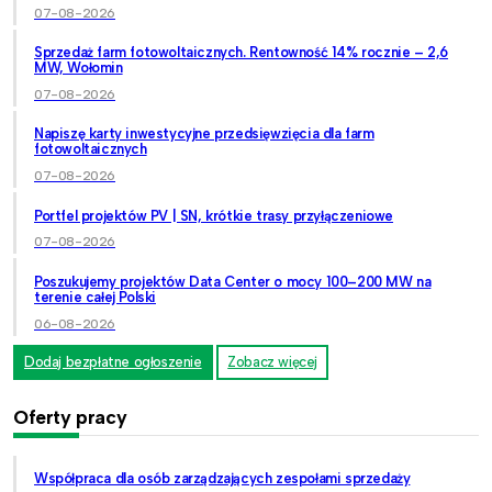
07-08-2026
Sprzedaż farm fotowoltaicznych. Rentowność 14% rocznie – 2,6
MW, Wołomin
07-08-2026
Napiszę karty inwestycyjne przedsięwzięcia dla farm
fotowoltaicznych
07-08-2026
Portfel projektów PV | SN, krótkie trasy przyłączeniowe
07-08-2026
Poszukujemy projektów Data Center o mocy 100–200 MW na
terenie całej Polski
06-08-2026
Dodaj bezpłatne ogłoszenie
Zobacz więcej
Oferty pracy
Współpraca dla osób zarządzających zespołami sprzedaży