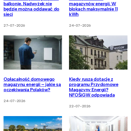
balkonie. Nadwyżek nie
magazynów energii. W
będzie można oddawać do
blokach maksymalnie 11
sieci
kWh
27-07-2026
24-07-2026
Opłacalność domowego
Kiedy ruszą dotacje z
magazynu energii – jakie są
programu Przydomowe
oczekiwania Polaków?
Magazyny Energii?
NFOŚiGW odpowiada
24-07-2026
22-07-2026