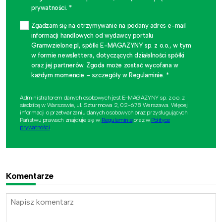
prywatności. *
Zgadzam się na otrzymywanie na podany adres e-mail
informacji handlowych od wydawcy portalu
Gramwzielone.pl, spółki E-MAGAZYNY sp. z o.o., w tym
w formie newslettera, dotyczących działalności spółki
oraz jej partnerów. Zgoda może zostać wycofana w
każdym momencie – szczegóły w Regulaminie. *
Administratorem danych osobowych jest E-MAGAZYNY sp. z o.o. z
siedzibą w Warszawie, ul. Szturmowa 2, 02-678 Warszawa. Więcej
informacji o przetwarzaniu danych osobowych oraz przysługujących
Państwu prawach znajduje się w
Regulaminie
oraz w
Polityce
prywatności
.
Komentarze