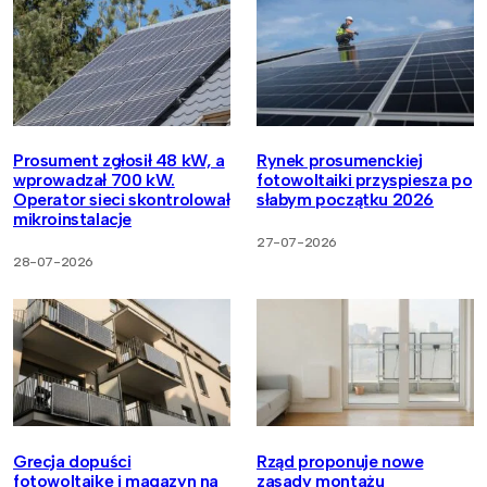
Prosument zgłosił 48 kW, a
Rynek prosumenckiej
wprowadzał 700 kW.
fotowoltaiki przyspiesza po
Operator sieci skontrolował
słabym początku 2026
mikroinstalacje
27-07-2026
28-07-2026
Grecja dopuści
Rząd proponuje nowe
fotowoltaikę i magazyn na
zasady montażu