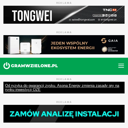
REKLAMA
REKLAMA
REKLAMA
Od ryzyka do gwarancji zysku. Asona Energy zmienia zasady gry na
rynku inwestycji OZE
REKLAMA