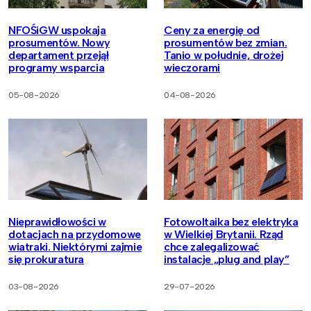
NFOŚiGW uspokaja
Ceny za energię od
prosumentów. Nowy
prosumentów bez zmian.
departament przejął
Tanio w południe, drożej
programy wsparcia
wieczorami
05-08-2026
04-08-2026
Nieprawidłowości w
Fotowoltaika bez elektryka
dotacjach na przydomowe
w Wielkiej Brytanii. Rząd
wiatraki. Niektórymi zajmie
chce zalegalizować
się prokuratura
instalacje „plug and play”
03-08-2026
29-07-2026