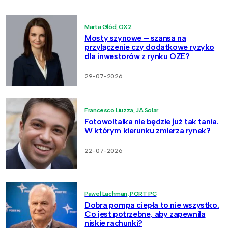
Marta Głód, OX2
Mosty szynowe – szansa na
przyłączenie czy dodatkowe ryzyko
dla inwestorów z rynku OZE?
29-07-2026
Francesco Liuzza, JA Solar
Fotowoltaika nie będzie już tak tania.
W którym kierunku zmierza rynek?
22-07-2026
Paweł Lachman, PORT PC
Dobra pompa ciepła to nie wszystko.
Co jest potrzebne, aby zapewniła
niskie rachunki?