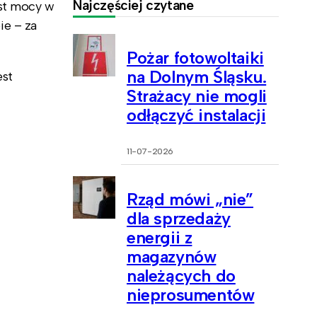
Najczęściej czytane
ost mocy w
ie – za
Pożar fotowoltaiki
na Dolnym Śląsku.
est
Strażacy nie mogli
odłączyć instalacji
11-07-2026
Rząd mówi „nie”
dla sprzedaży
energii z
magazynów
należących do
nieprosumentów