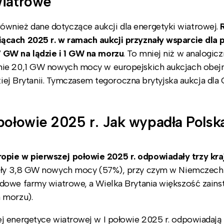
wiatrowe
nież dane dotyczące aukcji dla energetyki wiatrowej.
ącach 2025 r. w ramach aukcji przyznały wsparcie dla 
 GW na lądzie i 1 GW na morzu
. To mniej niż w analogic
znie 20,1 GW nowych mocy w europejskich aukcjach obe
lkiej Brytanii. Tymczasem tegoroczna brytyjska aukcja dla
połowie 2025 r. Jak wypadła Polsk
pie w pierwszej połowie 2025 r. odpowiadały trzy kra
y 3,8 GW nowych mocy (57%), przy czym w Niemczech 
dowe farmy wiatrowe, a Wielka Brytania większość zains
 morzu).
j energetyce wiatrowej w I połowie 2025 r. odpowiadają