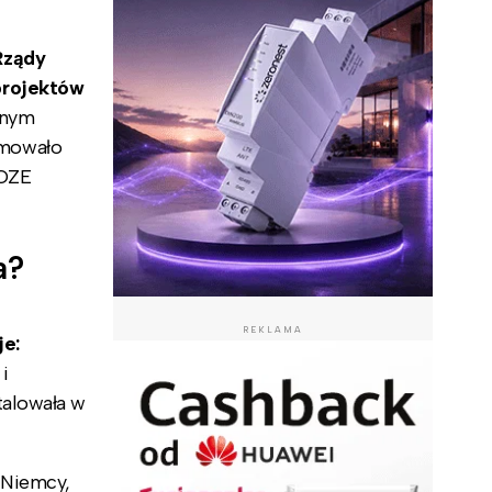
Rządy
projektów
znym
jmowało
 OZE
a?
REKLAMA
je:
i
talowała w
 Niemcy,