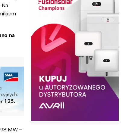
. Na
ynikiem
ano na
y 198 MW –