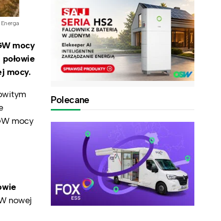
Energa
GW mocy
I połowie
ej mocy.
kowitym
Polecane
e
 GW mocy
owie
GW nowej