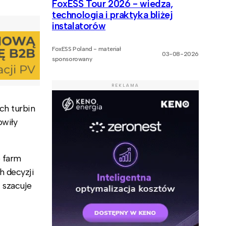
FoxESS Tour 2026 - wiedza,
technologia i praktyka bliżej
instalatorów
FoxESS Poland - materiał
03-08-2026
sponsorowany
REKLAMA
ch turbin
owiły
e farm
h decyzji
 szacuje