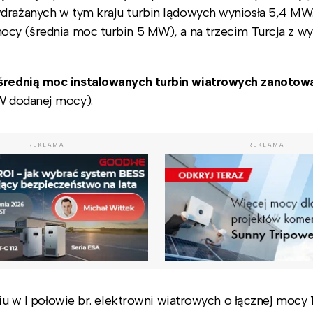
wdrażanych w tym kraju turbin lądowych wyniosła 5,4 MW
mocy (średnia moc turbin 5 MW), a na trzecim Turcja z w
średnią moc instalowanych turbin wiatrowych zanotow
W dodanej mocy).
REKLAMA
REKLAMA
eniu w I połowie br. elektrowni wiatrowych o łącznej moc