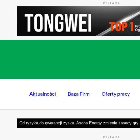
REKLAMA
Aktualności
Baza Firm
Oferty pracy
Od ryzyka do gwarancji zysku. Asona Energy zmienia zasady gry 
REKLAMA