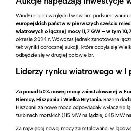
Aukcje napędzają inwestycje 
WindEurope uwzględnił w swoim podsumowaniu rów
europejskich państw w pierwszych sześciu miesi
wiatrowych o łącznej mocy 11,7 GW – w tym 10,7
okresie 2024 r. Wówczas jednak zanotowane łąc
też wyniki corocznej aukcji, która odbyła się Wie
odbędzie się w drugiej połowie br.
Liderzy rynku wiatrowego w I 
Za ponad 50% nowej mocy zainstalowanej w Euro
Niemcy, Hiszpania i Wielka Brytania.
Razem dodał
Hiszpanii za nowe moce odpowiadały wyłącznie lą
turbinach morskich (115 MW na lądzie, 645 MW na
Za najwięcej nowej mocy zainstalowanej w lądowe