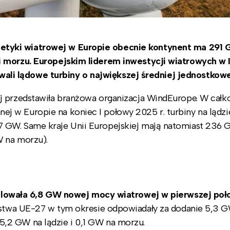
tyki wiatrowej w Europie obecnie kontynent
ma 291 
i morzu. Europejskim liderem inwestycji wiatrowych w 
alowali lądowe turbiny o największej średniej jednostkow
j przedstawiła branżowa organizacja WindEurope. W cał
 w Europie na koniec I połowy 2025 r. turbiny na lądzi
7 GW. Same kraje Unii Europejskiej mają natomiast 236
W na morzu).
alowała 6,8 GW nowej mocy wiatrowej w pierwszej poł
twa UE-27 w tym okresie odpowiadały za dodanie 5,3 
,2 GW na lądzie i 0,1 GW na morzu.