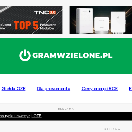
Giełda OZE
Dla prosumenta
Ceny energii RCE
E
REKLAMA
na rynku inwestycji OZE
REKLAMA