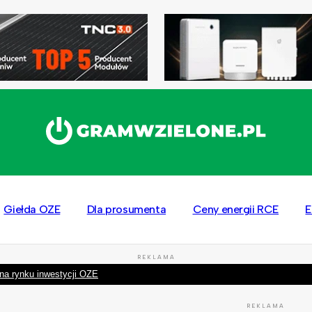
Giełda OZE
Dla prosumenta
Ceny energii RCE
E
REKLAMA
na rynku inwestycji OZE
REKLAMA