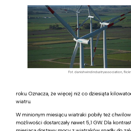
Fot. danishwindindustryassociation, flickr
roku. Oznacza, że więcej niż co dziesiąta kilowat
wiatru.
W minionym miesiącu wiatraki pobiły też chwilow
możliwości dostarczały nawet 5,1 GW. Dla kontras
miesiąca dostawy mocy z wiatraków spadły do zal