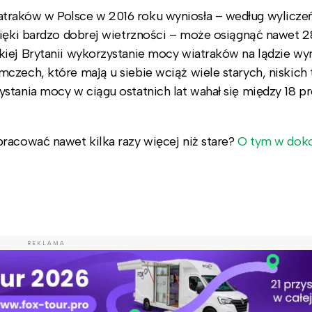
traków w Polsce w 2016 roku wyniosła – według wyliczeń
zięki bardzo dobrej wietrzności – może osiągnąć nawet 2
iej Brytanii wykorzystanie mocy wiatraków na lądzie wy
czech, które mają u siebie wciąż wiele starych, niskich 
stania mocy w ciągu ostatnich lat wahał się między 18 pr
racować nawet kilka razy więcej niż stare?
O tym w dok
REKLAMA