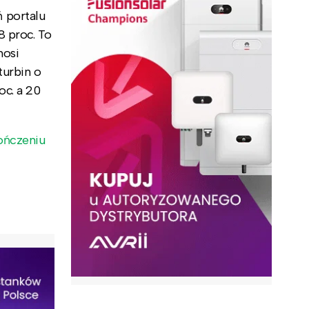
 portalu
8 proc. To
nosi
turbin o
oc. a 20
ończeniu