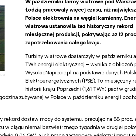
W październiku farmy wiatrowe pod Warszaw
Łodzią pracowały więcej czasu, niż najwięks
Polsce elektrownia na węgiel kamienny. Ene
wiatrowa ustanowiła też historyczny rekord
miesięcznej produkcji, pokrywając aż 12 proc
zapotrzebowania całego kraju.
Turbiny wiatrowe dostarczyły w październiku a
TWh energii elektrycznej – wynika z obliczeń 
WysokieNapiecie.pl na podstawie danych Polsk
 cc
Elektroenergetycznych (PSE). To miesięczny 
historii kraju. Poprzedni (1,61 TWh) padł w gru
ogodzina zużywanej w Polsce w październiku energii pocho
y rekord dostaw mocy do systemu, pracując na 88 proc. 
tu w ciągu niemal bezwietrznego tygodnia w drugiej poło
edwie 0,06 GW, a ich pracę zastępował większy import pr