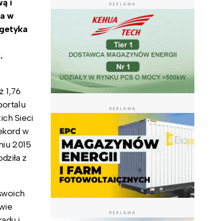
ą i
REKLAMA
za w
rgetyka
.
ż 1,76
portalu
REKLAMA
ich Sieci
rekord w
dniu 2015
dziła z
swoich
wie
REKLAMA
ądu i