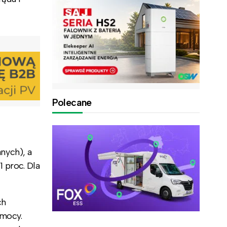
Polecane
nych), a
 proc. Dla
ch
 mocy.