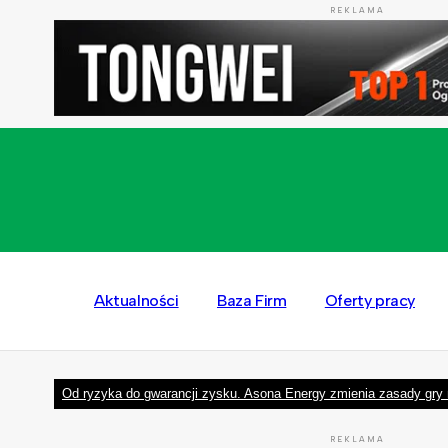
REKLAMA
Aktualności
Baza Firm
Oferty pracy
Od ryzyka do gwarancji zysku. Asona Energy zmienia zasady gry 
REKLAMA