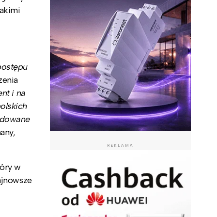
jakimi
postępu
zenia
nt i na
olskich
budowane
any,
REKLAMA
tóry w
najnowsze