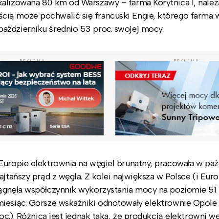
kalizowana 80 km od Warszawy – farma Korytnica I, nale
cią może pochwalić się francuski Engie, którego farma 
aździerniku średnio 53 proc. swojej mocy.
REKLAMA
REKLAMA
Europie elektrownia na węgiel brunatny, pracowała w paź
jtańszy prąd z węgla. Z kolei największa w Polsce (i Euro
ągnęła współczynnik wykorzystania mocy na poziomie 51 
miesiąc. Gorsze wskaźniki odnotowały elektrownie Opole
roc.). Różnica jest jednak taka, że produkcją elektrowni 