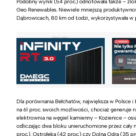
Podobny wynik (54 proc.) odnotowała także – zlo
Geo Renewables. Niewiele mniejszą produktywnoś
Dąbrowicach, 80 km od Łodzi, wykorzystywała w p
REKLAMA
Dla porównania Bełchatów, największa w Polsce i 
na 61 proc. swoich możliwości, chociaż generuje na
elektrownia na węgiel kamienny – Kozienice – osi
odliczając dwa bloku unieruchomione przez cały 
proc.), Ostrołęka (42 proc.) czy Dolna Odra (35 p