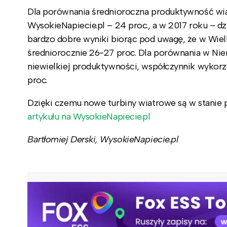
Dla porównania średnioroczna produktywność wia
WysokieNapiecie.pl – 24 proc., a w 2017 roku – d
bardzo dobre wyniki biorąc pod uwagę, że w Wielk
średniorocznie 26-27 proc. Dla porównania w Niem
niewielkiej produktywności, współczynnik wykorzy
proc.
Dzięki czemu nowe turbiny wiatrowe są w stanie p
artykułu na WysokieNapiecie.pl
Bartłomiej Derski, WysokieNapiecie.pl