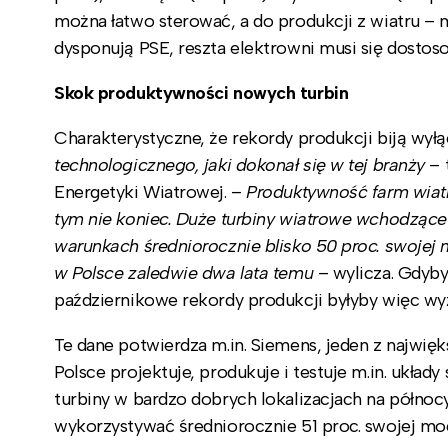
można łatwo sterować, a do produkcji z wiatru – 
dysponują PSE, reszta elektrowni musi się dostos
Skok produktywności nowych turbin
Charakterystyczne, że rekordy produkcji biją wył
technologicznego, jaki dokonał się w tej branży
– 
Energetyki Wiatrowej. –
Produktywność farm wiatro
tym nie koniec. Duże turbiny wiatrowe wchodzące
warunkach średniorocznie blisko 50 proc. swojej 
w Polsce zaledwie dwa lata temu
– wylicza. Gdyby
październikowe rekordy produkcji byłyby więc wy
Te dane potwierdza m.in. Siemens, jeden z najwi
Polsce projektuje, produkuje i testuje m.in. ukła
turbiny w bardzo dobrych lokalizacjach na północy
wykorzystywać średniorocznie 51 proc. swojej moc