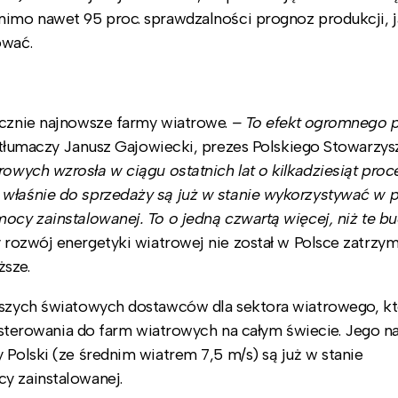
mimo nawet 95 proc. sprawdzalności prognoz produkcji, 
ować.
ącznie najnowsze farmy wiatrowe.
– To efekt ogromnego 
tłumaczy Janusz Gajowiecki, prezes Polskiego Stowarzys
wych wzrosła w ciągu ostatnich lat o kilkadziesiąt proce
 właśnie do sprzedaży są już w stanie wykorzystywać w p
mocy zainstalowanej. To o jedną czwartą więcej, niż te 
 rozwój energetyki wiatrowej nie został w Polsce zatrzym
ższe.
ększych światowych dostawców dla sektora wiatrowego, k
dy sterowania do farm wiatrowych na całym świecie. Jego 
 Polski (ze średnim wiatrem 7,5 m/s) są już w stanie
y zainstalowanej.