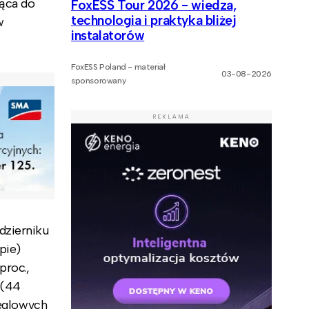
żąca do
FoxESS Tour 2026 - wiedza,
technologia i praktyka bliżej
w
instalatorów
FoxESS Poland - materiał
03-08-2026
sponsorowany
REKLAMA
dzierniku
pie)
proc.,
 (44
węglowych