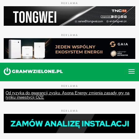
REKLAMA
REKLAMA
REKLAMA
Od ryzyka do gwarancji zysku. Asona Energy zmienia zasady gry na
rynku inwestycji OZE
REKLAMA