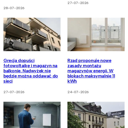
27-07-2026
28-07-2026
Grecja dopuści
Rząd proponuje nowe
fotowoltaikę i magazyn na
zasady montażu
balkonie. Nadwyżek nie
magazynów energii. W
będzie można oddawać do
blokach maksymalnie 11
sieci
kWh
27-07-2026
24-07-2026