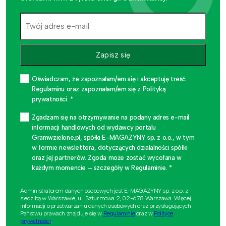
Zapisz się
Oświadczam, że zapoznałam/em się i akceptuję treść
Regulaminu oraz zapoznałam/em się z Polityką
prywatności. *
Zgadzam się na otrzymywanie na podany adres e-mail
informacji handlowych od wydawcy portalu
Gramwzielone.pl, spółki E-MAGAZYNY sp. z o.o., w tym
w formie newslettera, dotyczących działalności spółki
oraz jej partnerów. Zgoda może zostać wycofana w
każdym momencie – szczegóły w Regulaminie. *
Administratorem danych osobowych jest E-MAGAZYNY sp. z o.o. z
siedzibą w Warszawie, ul. Szturmowa 2, 02-678 Warszawa. Więcej
informacji o przetwarzaniu danych osobowych oraz przysługujących
Państwu prawach znajduje się w
Regulaminie
oraz w
Polityce
prywatności
.