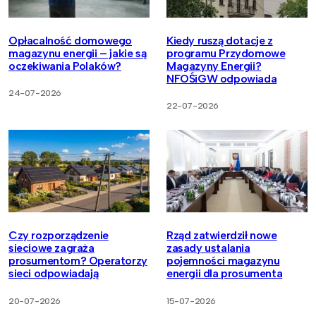
Opłacalność domowego
Kiedy ruszą dotacje z
magazynu energii – jakie są
programu Przydomowe
oczekiwania Polaków?
Magazyny Energii?
NFOŚiGW odpowiada
24-07-2026
22-07-2026
Czy rozporządzenie
Rząd zatwierdził nowe
sieciowe zagraża
zasady ustalania
prosumentom? Operatorzy
pojemności magazynu
sieci odpowiadają
energii dla prosumenta
20-07-2026
15-07-2026