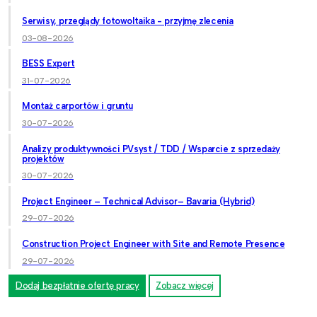
Serwisy, przeglądy fotowoltaika - przyjmę zlecenia
03-08-2026
BESS Expert
31-07-2026
Montaż carportów i gruntu
30-07-2026
Analizy produktywności PVsyst / TDD / Wsparcie z sprzedaży
projektów
30-07-2026
Project Engineer – Technical Advisor– Bavaria (Hybrid)
29-07-2026
Construction Project Engineer with Site and Remote Presence
29-07-2026
Dodaj bezpłatnie ofertę pracy
Zobacz więcej