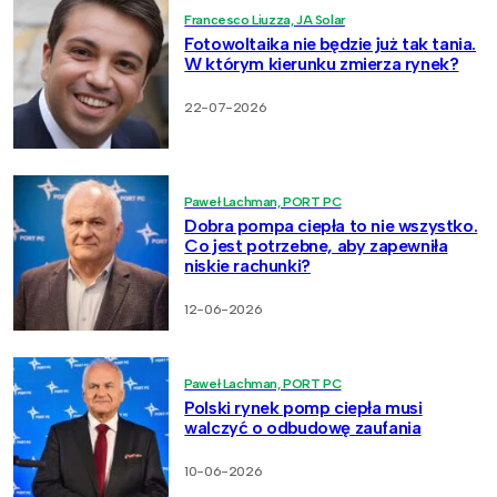
Francesco Liuzza, JA Solar
Fotowoltaika nie będzie już tak tania.
W którym kierunku zmierza rynek?
22-07-2026
Paweł Lachman, PORT PC
Dobra pompa ciepła to nie wszystko.
Co jest potrzebne, aby zapewniła
niskie rachunki?
12-06-2026
Paweł Lachman, PORT PC
Polski rynek pomp ciepła musi
walczyć o odbudowę zaufania
10-06-2026