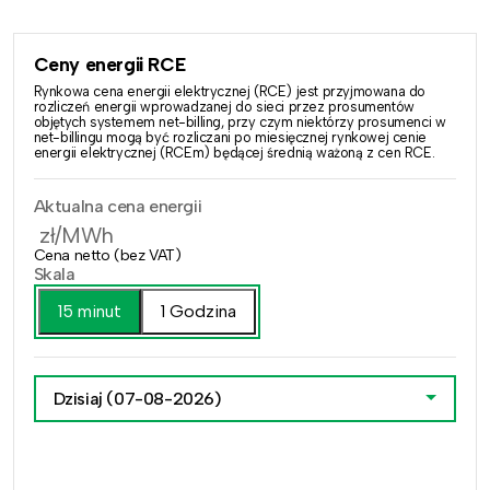
Ceny energii RCE
Rynkowa cena energii elektrycznej (RCE) jest przyjmowana do
rozliczeń energii wprowadzanej do sieci przez prosumentów
objętych systemem net-billing, przy czym niektórzy prosumenci w
net-billingu mogą być rozliczani po miesięcznej rynkowej cenie
energii elektrycznej (RCEm) będącej średnią ważoną z cen RCE.
Aktualna cena energii
zł/MWh
Cena netto (bez VAT)
Skala
15 minut
1 Godzina
Dzisiaj
(07-08-2026)