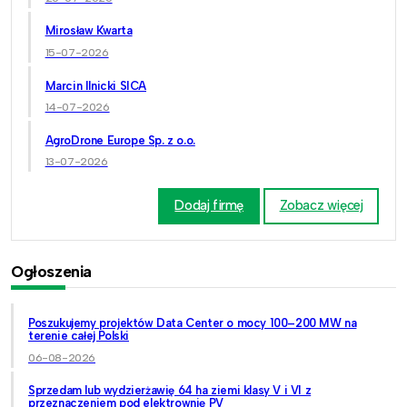
Mirosław Kwarta
15-07-2026
Marcin Ilnicki SICA
14-07-2026
AgroDrone Europe Sp. z o.o.
13-07-2026
Dodaj firmę
Zobacz więcej
Ogłoszenia
Poszukujemy projektów Data Center o mocy 100–200 MW na
terenie całej Polski
06-08-2026
Sprzedam lub wydzierżawię 64 ha ziemi klasy V i VI z
przeznaczeniem pod elektrownię PV