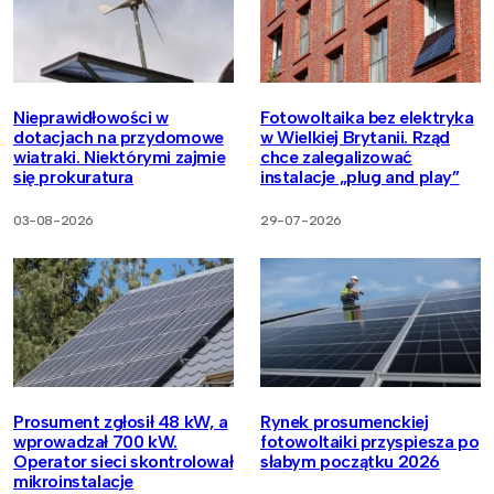
Nieprawidłowości w
Fotowoltaika bez elektryka
dotacjach na przydomowe
w Wielkiej Brytanii. Rząd
wiatraki. Niektórymi zajmie
chce zalegalizować
się prokuratura
instalacje „plug and play”
03-08-2026
29-07-2026
Prosument zgłosił 48 kW, a
Rynek prosumenckiej
wprowadzał 700 kW.
fotowoltaiki przyspiesza po
Operator sieci skontrolował
słabym początku 2026
mikroinstalacje