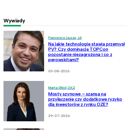
Wywiady
Francesco Liuzza, JA
Na jakie technologie stawia przemysł
PV? Czy dominacja TOPCon
pozostanie niezagrożona i co z
perowskitami?
03-08-2026
Marta Głód, OX2
Mosty szynowe – szansa na
przyłączenie czy dodatkowe ryzyko
dla inwestorów z rynku OZE?
29-07-2026