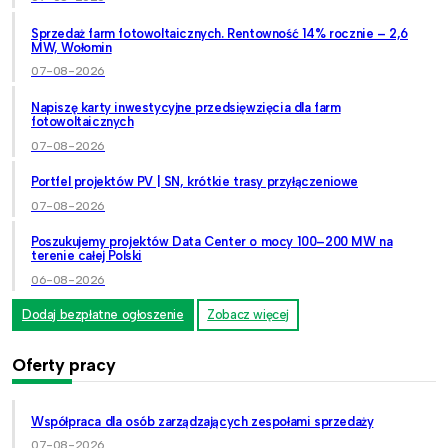
Sprzedaż farm fotowoltaicznych. Rentowność 14% rocznie – 2,6
MW, Wołomin
07-08-2026
Napiszę karty inwestycyjne przedsięwzięcia dla farm
fotowoltaicznych
07-08-2026
Portfel projektów PV | SN, krótkie trasy przyłączeniowe
07-08-2026
Poszukujemy projektów Data Center o mocy 100–200 MW na
terenie całej Polski
06-08-2026
Dodaj bezpłatne ogłoszenie
Zobacz więcej
Oferty pracy
Współpraca dla osób zarządzających zespołami sprzedaży
07-08-2026