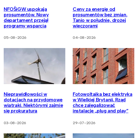
NFOŚiGW uspokaja
Ceny za energię od
prosumentów. Nowy
prosumentów bez zmian.
departament przejął
Tanio w południe, drożej
programy wsparcia
wieczorami
05-08-2026
04-08-2026
Nieprawidłowości w
Fotowoltaika bez elektryka
dotacjach na przydomowe
w Wielkiej Brytanii. Rząd
wiatraki. Niektórymi zajmie
chce zalegalizować
się prokuratura
instalacje „plug and play”
03-08-2026
29-07-2026