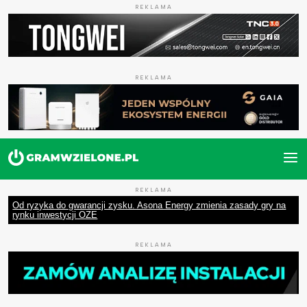
REKLAMA
REKLAMA
REKLAMA
Od ryzyka do gwarancji zysku. Asona Energy zmienia zasady gry na
rynku inwestycji OZE
REKLAMA