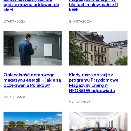
będzie można oddawać do
blokach maksymalnie 11
sieci
kWh
27-07-2026
24-07-2026
Opłacalność domowego
Kiedy ruszą dotacje z
magazynu energii – jakie są
programu Przydomowe
oczekiwania Polaków?
Magazyny Energii?
NFOŚiGW odpowiada
24-07-2026
22-07-2026