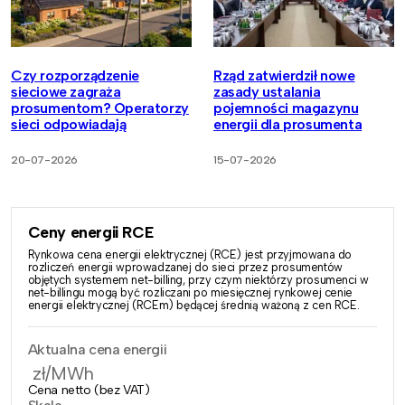
Czy rozporządzenie
Rząd zatwierdził nowe
sieciowe zagraża
zasady ustalania
prosumentom? Operatorzy
pojemności magazynu
sieci odpowiadają
energii dla prosumenta
20-07-2026
15-07-2026
Ceny energii RCE
Rynkowa cena energii elektrycznej (RCE) jest przyjmowana do
rozliczeń energii wprowadzanej do sieci przez prosumentów
objętych systemem net-billing, przy czym niektórzy prosumenci w
net-billingu mogą być rozliczani po miesięcznej rynkowej cenie
energii elektrycznej (RCEm) będącej średnią ważoną z cen RCE.
Aktualna cena energii
zł/MWh
Cena netto (bez VAT)