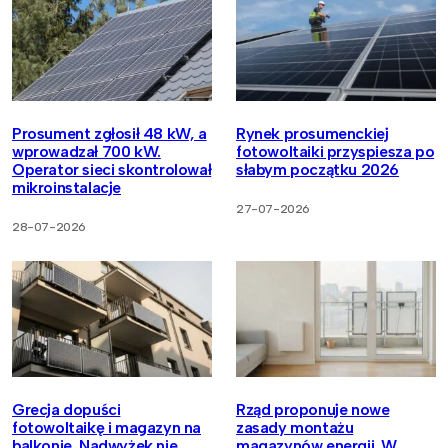
Prosument zgłosił 48 kW, a
Rynek prosumenckiej
wprowadzał 700 kW.
fotowoltaiki przyspiesza po
Operator sieci skontrolował
słabym początku 2026
mikroinstalacje
27-07-2026
28-07-2026
Grecja dopuści
Rząd proponuje nowe
fotowoltaikę i magazyn na
zasady montażu
balkonie. Nadwyżek nie
magazynów energii. W