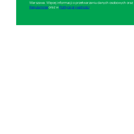
Warszawa. Więcej informacji o przetwarzaniu danych osobowych oraz
Regulaminie
oraz w
Polityce prywatności
.