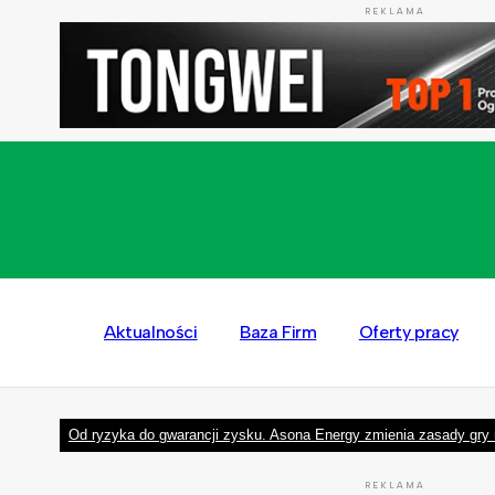
REKLAMA
Aktualności
Baza Firm
Oferty pracy
Od ryzyka do gwarancji zysku. Asona Energy zmienia zasady gry 
REKLAMA