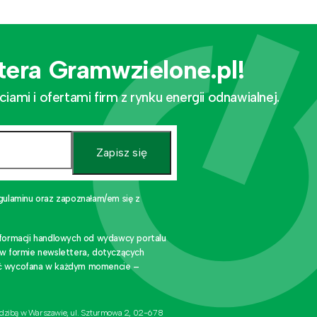
tera Gramwzielone.pl!
mi i ofertami firm z rynku energii odnawialnej.
Zapisz się
gulaminu oraz zapoznałam/em się z
nformacji handlowych od wydawcy portalu
 w formie newslettera, dotyczących
stać wycofana w każdym momencie –
edzibą w Warszawie, ul. Szturmowa 2, 02-678