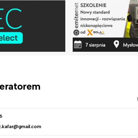
peratorem
6
k.kafar@gmail.com