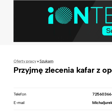
Oferty pracy
»
Szukam
Przyjmę zlecenia kafar z o
Telefon
72560366
E-mail
Michaljure