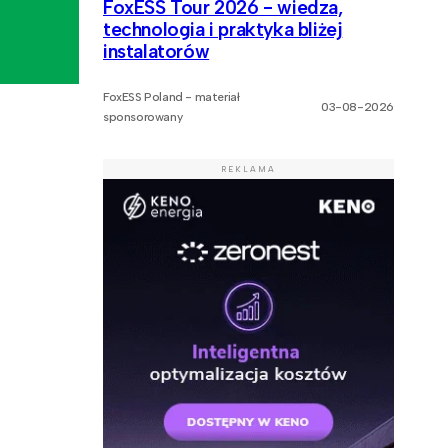
FoxESS Tour 2026 - wiedza,
technologia i praktyka bliżej
instalatorów
FoxESS Poland - materiał
03-08-2026
sponsorowany
REKLAMA