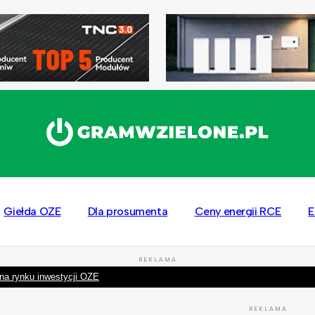
Giełda OZE
Dla prosumenta
Ceny energii RCE
E
REKLAMA
na rynku inwestycji OZE
REKLAMA