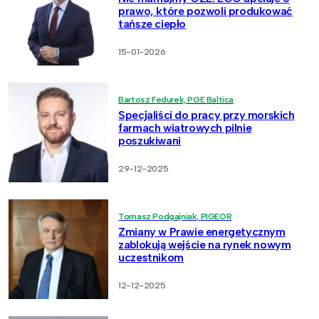
prawo, które pozwoli produkować
tańsze ciepło
15-01-2026
Bartosz Fedurek, PGE Baltica
Specjaliści do pracy przy morskich
farmach wiatrowych pilnie
poszukiwani
29-12-2025
Tomasz Podgajniak, PIGEOR
Zmiany w Prawie energetycznym
zablokują wejście na rynek nowym
uczestnikom
12-12-2025