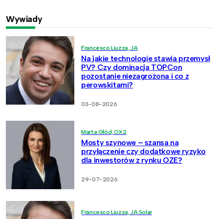
Wywiady
Francesco Liuzza, JA
Na jakie technologie stawia przemysł
PV? Czy dominacja TOPCon
pozostanie niezagrożona i co z
perowskitami?
03-08-2026
Marta Głód, OX2
Mosty szynowe – szansa na
przyłączenie czy dodatkowe ryzyko
dla inwestorów z rynku OZE?
29-07-2026
Francesco Liuzza, JA Solar