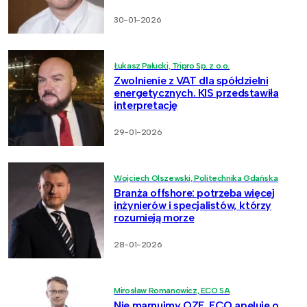
30-01-2026
Łukasz Pałucki, Tripro Sp. z o.o.
Zwolnienie z VAT dla spółdzielni
energetycznych. KIS przedstawiła
interpretację
29-01-2026
Wojciech Olszewski, Politechnika Gdańska
Branża offshore: potrzeba więcej
inżynierów i specjalistów, którzy
rozumieją morze
28-01-2026
Mirosław Romanowicz, ECO SA
Nie marnujmy OZE. ECO apeluje o