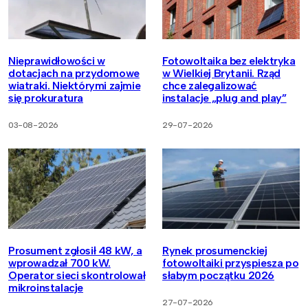
Nieprawidłowości w
Fotowoltaika bez elektryka
dotacjach na przydomowe
w Wielkiej Brytanii. Rząd
wiatraki. Niektórymi zajmie
chce zalegalizować
się prokuratura
instalacje „plug and play”
03-08-2026
29-07-2026
Prosument zgłosił 48 kW, a
Rynek prosumenckiej
wprowadzał 700 kW.
fotowoltaiki przyspiesza po
Operator sieci skontrolował
słabym początku 2026
mikroinstalacje
27-07-2026