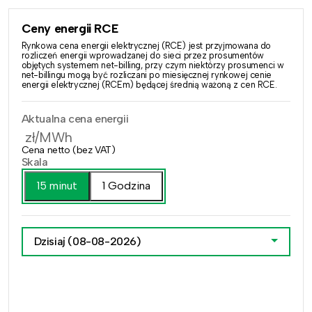
Ceny energii RCE
Rynkowa cena energii elektrycznej (RCE) jest przyjmowana do
rozliczeń energii wprowadzanej do sieci przez prosumentów
objętych systemem net-billing, przy czym niektórzy prosumenci w
net-billingu mogą być rozliczani po miesięcznej rynkowej cenie
energii elektrycznej (RCEm) będącej średnią ważoną z cen RCE.
Aktualna cena energii
zł/MWh
Cena netto (bez VAT)
Skala
15 minut
1 Godzina
Dzisiaj
(08-08-2026)