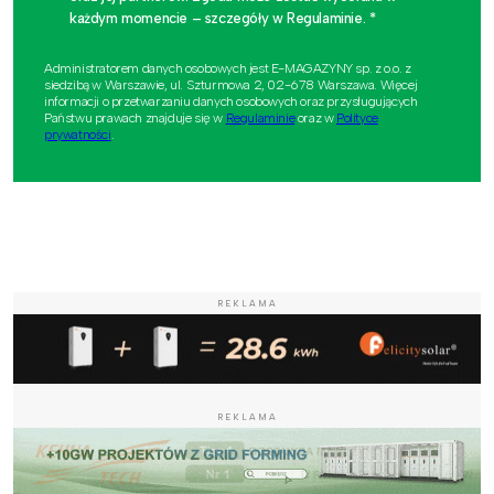
każdym momencie – szczegóły w Regulaminie. *
Administratorem danych osobowych jest E-MAGAZYNY sp. z o.o. z
siedzibą w Warszawie, ul. Szturmowa 2, 02-678 Warszawa. Więcej
informacji o przetwarzaniu danych osobowych oraz przysługujących
Państwu prawach znajduje się w
Regulaminie
oraz w
Polityce
prywatności
.
REKLAMA
REKLAMA