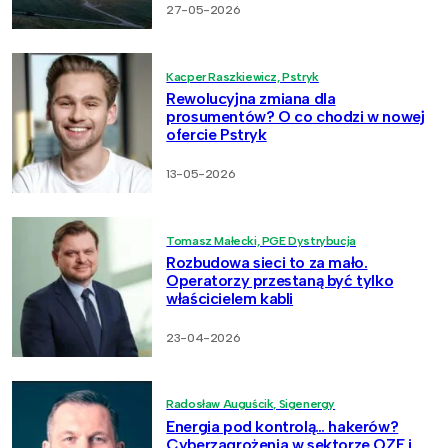
27-05-2026
Kacper Raszkiewicz, Pstryk
Rewolucyjna zmiana dla
prosumentów? O co chodzi w nowej
ofercie Pstryk
13-05-2026
Tomasz Małecki, PGE Dystrybucja
Rozbudowa sieci to za mało.
Operatorzy przestaną być tylko
właścicielem kabli
23-04-2026
Radosław Auguścik, Sigenergy
Energia pod kontrolą… hakerów?
Cyberzagrożenia w sektorze OZE i