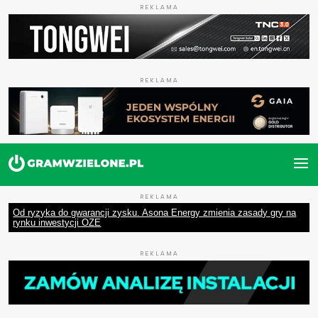
REKLAMA
REKLAMA
REKLAMA
Od ryzyka do gwarancji zysku. Asona Energy zmienia zasady gry na
rynku inwestycji OZE
REKLAMA