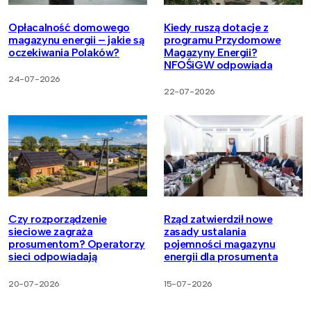
Opłacalność domowego
Kiedy ruszą dotacje z
magazynu energii – jakie są
programu Przydomowe
oczekiwania Polaków?
Magazyny Energii?
NFOŚiGW odpowiada
24-07-2026
22-07-2026
Czy rozporządzenie
Rząd zatwierdził nowe
sieciowe zagraża
zasady ustalania
prosumentom? Operatorzy
pojemności magazynu
sieci odpowiadają
energii dla prosumenta
20-07-2026
15-07-2026