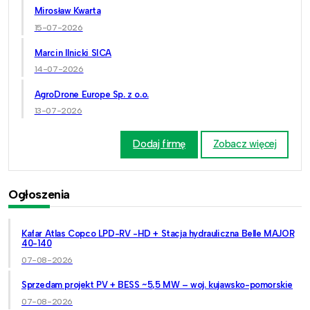
Mirosław Kwarta
15-07-2026
Marcin Ilnicki SICA
14-07-2026
AgroDrone Europe Sp. z o.o.
13-07-2026
Dodaj firmę
Zobacz więcej
Ogłoszenia
Kafar Atlas Copco LPD-RV -HD + Stacja hydrauliczna Belle MAJOR
40-140
07-08-2026
Sprzedam projekt PV + BESS ~5,5 MW – woj. kujawsko-pomorskie
07-08-2026