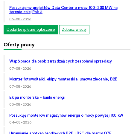
Poszukujemy projektów Data Center o mocy 100–200 MW na
terenie całej Polski
06-08-2026
Dodaj bezpłatne ogłoszenie
Zobacz więcej
Oferty pracy
Współpraca dla osób zarządzających zespołami sprzedaży
07-08-2026
Monter fotowoltaiki, ekipy monterskie, umowa zlecenie, B2B
07-08-2026
Ekipa monterska - banki energii
05-08-2026
Poszukuję monterów magazynów energii o mocy powyżej 100 kW
04-08-2026
Umawianie spotkań handlowych B2B i B2C dla branży OZE