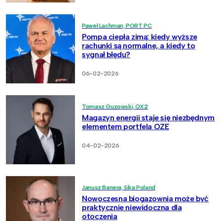
Paweł Lachman, PORT PC
Pompa ciepła zimą: kiedy wyższe
rachunki są normalne, a kiedy to
sygnał błędu?
06-02-2026
Tomasz Guzowski, OX2
Magazyn energii staje się niezbędnym
elementem portfela OZE
04-02-2026
Janusz Banera, Sika Poland
Nowoczesna biogazownia może być
praktycznie niewidoczna dla
otoczenia