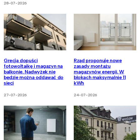
28-07-2026
Grecja dopuści
Rząd proponuje nowe
fotowoltaikę i magazyn na
zasady montażu
balkonie. Nadwyżek nie
magazynów energii. W
będzie można oddawać do
blokach maksymalnie 11
sieci
kWh
27-07-2026
24-07-2026