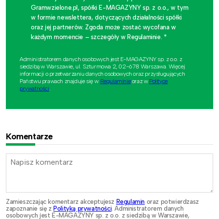
Gramwzielone.pl, spółki E-MAGAZYNY sp. z o.o., w tym
w formie newslettera, dotyczących działalności spółki
oraz jej partnerów. Zgoda może zostać wycofana w
każdym momencie – szczegóły w Regulaminie. *
Administratorem danych osobowych jest E-MAGAZYNY sp. z o.o. z
siedzibą w Warszawie, ul. Szturmowa 2, 02-678 Warszawa. Więcej
informacji o przetwarzaniu danych osobowych oraz przysługujących
Państwu prawach znajduje się w
Regulaminie
oraz w
Polityce
prywatności
.
Komentarze
Zamieszczając komentarz akceptujesz
Regulamin
oraz potwierdzasz
zapoznanie się z
Polityką prywatności
. Administratorem danych
osobowych jest E-MAGAZYNY sp. z o.o. z siedzibą w Warszawie,