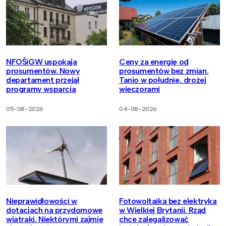
NFOŚiGW uspokaja
Ceny za energię od
prosumentów. Nowy
prosumentów bez zmian.
departament przejął
Tanio w południe, drożej
programy wsparcia
wieczorami
05-08-2026
04-08-2026
Nieprawidłowości w
Fotowoltaika bez elektryka
dotacjach na przydomowe
w Wielkiej Brytanii. Rząd
wiatraki. Niektórymi zajmie
chce zalegalizować