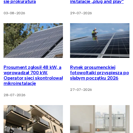
się prokuratura
instalacje „plug and play”
03-08-2026
29-07-2026
Prosument zgłosił 48 kW, a
Rynek prosumenckiej
wprowadzał 700 kW.
fotowoltaiki przyspiesza po
Operator sieci skontrolował
słabym początku 2026
mikroinstalacje
27-07-2026
28-07-2026