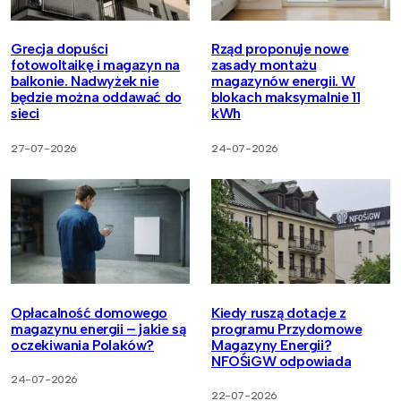
Grecja dopuści
Rząd proponuje nowe
fotowoltaikę i magazyn na
zasady montażu
balkonie. Nadwyżek nie
magazynów energii. W
będzie można oddawać do
blokach maksymalnie 11
sieci
kWh
27-07-2026
24-07-2026
Opłacalność domowego
Kiedy ruszą dotacje z
magazynu energii – jakie są
programu Przydomowe
oczekiwania Polaków?
Magazyny Energii?
NFOŚiGW odpowiada
24-07-2026
22-07-2026