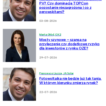
PV? Czy dominacja TOPCon
pozostanie niezagrożona i co z
perowskitami?
03-08-2026
Marta Głód, OX2
Mosty szynowe – szansa na
przyłączenie czy dodatkowe ryzyko
dla inwestorów z rynku OZE?
29-07-2026
Francesco Liuzza, JA Solar
Fotowoltaika nie będzie już tak tania.
W którym kierunku zmierza rynek?
22-07-2026