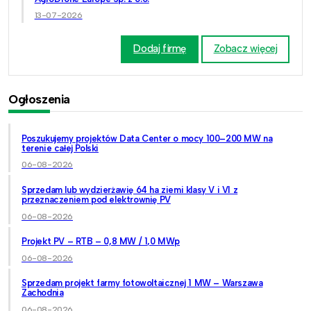
13-07-2026
Dodaj firmę
Zobacz więcej
Ogłoszenia
Poszukujemy projektów Data Center o mocy 100–200 MW na
terenie całej Polski
06-08-2026
Sprzedam lub wydzierżawię 64 ha ziemi klasy V i VI z
przeznaczeniem pod elektrownię PV
06-08-2026
Projekt PV – RTB – 0,8 MW / 1,0 MWp
06-08-2026
Sprzedam projekt farmy fotowoltaicznej 1 MW – Warszawa
Zachodnia
06-08-2026