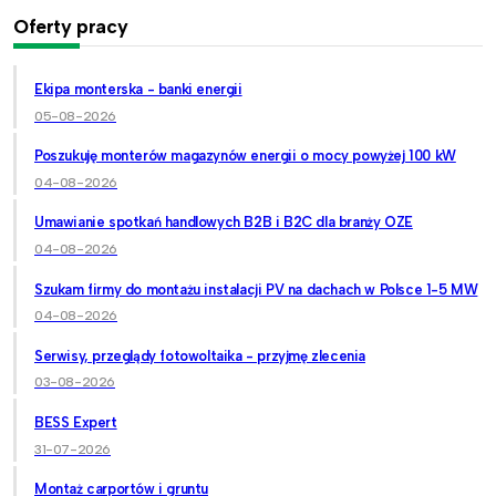
Oferty pracy
Ekipa monterska - banki energii
05-08-2026
Poszukuję monterów magazynów energii o mocy powyżej 100 kW
04-08-2026
Umawianie spotkań handlowych B2B i B2C dla branży OZE
04-08-2026
Szukam firmy do montażu instalacji PV na dachach w Polsce 1-5 MW
04-08-2026
Serwisy, przeglądy fotowoltaika - przyjmę zlecenia
03-08-2026
BESS Expert
31-07-2026
Montaż carportów i gruntu