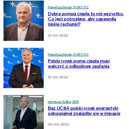
Paweł Lachman, PORT PC
Dobra pompa ciepła to nie wszystko.
Co jest potrzebne, aby zapewniła
niskie rachunki?
12-06-2026
Paweł Lachman, PORT PC
Polski rynek pomp ciepła musi
walczyć o odbudowę zaufania
10-06-2026
Ireneusz Kulka, EDP
Bez UC84 polski rynek energetyki
odnawialnej znalazłby się w impasie
09-06-2026