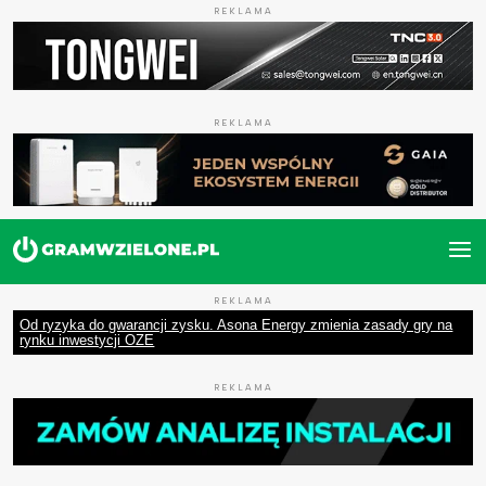
REKLAMA
REKLAMA
REKLAMA
Od ryzyka do gwarancji zysku. Asona Energy zmienia zasady gry na
rynku inwestycji OZE
REKLAMA