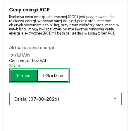
Ceny energii RCE
Rynkowa cena energii elektrycznej (RCE) jest przyjmowana do
rozliczeń energii wprowadzanej do sieci przez prosumentów
objętych systemem net-billing, przy czym niektórzy prosumenci w
net-billingu mogą być rozliczani po miesięcznej rynkowej cenie
energii elektrycznej (RCEm) będącej średnią ważoną z cen RCE.
Aktualna cena energii
zł/MWh
Cena netto (bez VAT)
Skala
15 minut
1 Godzina
Dzisiaj
(07-08-2026)