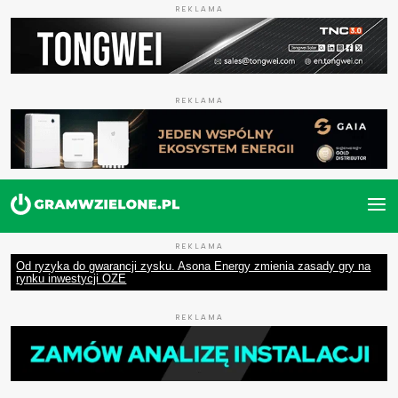
REKLAMA
REKLAMA
REKLAMA
Od ryzyka do gwarancji zysku. Asona Energy zmienia zasady gry na
rynku inwestycji OZE
REKLAMA