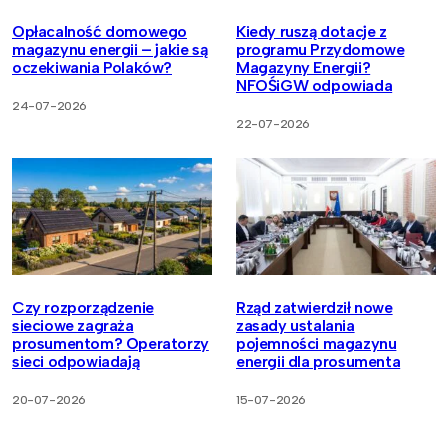
Opłacalność domowego
Kiedy ruszą dotacje z
magazynu energii – jakie są
programu Przydomowe
oczekiwania Polaków?
Magazyny Energii?
NFOŚiGW odpowiada
24-07-2026
22-07-2026
Czy rozporządzenie
Rząd zatwierdził nowe
sieciowe zagraża
zasady ustalania
prosumentom? Operatorzy
pojemności magazynu
sieci odpowiadają
energii dla prosumenta
20-07-2026
15-07-2026