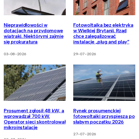
Nieprawidłowości w
Fotowoltaika bez elektryka
dotacjach na przydomowe
w Wielkiej Brytanii. Rząd
wiatraki. Niektórymi zajmie
chce zalegalizować
się prokuratura
instalacje „plug and play”
03-08-2026
29-07-2026
Prosument zgłosił 48 kW, a
Rynek prosumenckiej
wprowadzał 700 kW.
fotowoltaiki przyspiesza po
Operator sieci skontrolował
słabym początku 2026
mikroinstalacje
27-07-2026