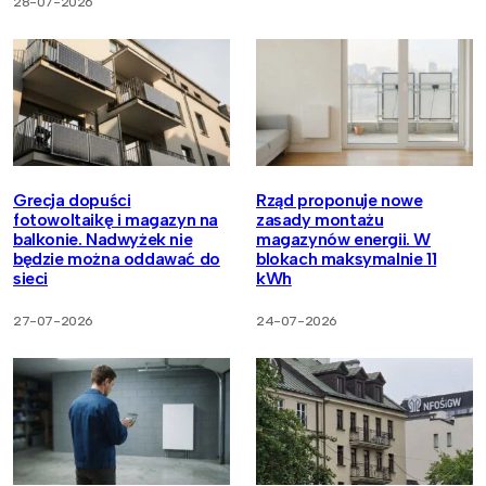
28-07-2026
Grecja dopuści
Rząd proponuje nowe
fotowoltaikę i magazyn na
zasady montażu
balkonie. Nadwyżek nie
magazynów energii. W
będzie można oddawać do
blokach maksymalnie 11
sieci
kWh
27-07-2026
24-07-2026