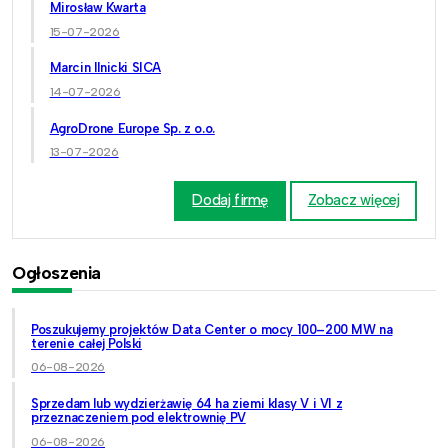
Mirosław Kwarta
15-07-2026
Marcin Ilnicki SICA
14-07-2026
AgroDrone Europe Sp. z o.o.
13-07-2026
Dodaj firmę
Zobacz więcej
Ogłoszenia
Poszukujemy projektów Data Center o mocy 100–200 MW na
terenie całej Polski
06-08-2026
Sprzedam lub wydzierżawię 64 ha ziemi klasy V i VI z
przeznaczeniem pod elektrownię PV
06-08-2026