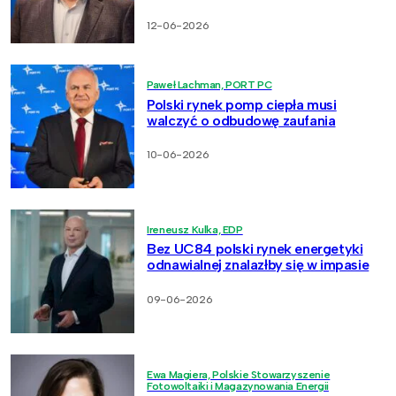
12-06-2026
Paweł Lachman, PORT PC
Polski rynek pomp ciepła musi
walczyć o odbudowę zaufania
10-06-2026
Ireneusz Kulka, EDP
Bez UC84 polski rynek energetyki
odnawialnej znalazłby się w impasie
09-06-2026
Ewa Magiera, Polskie Stowarzyszenie
Fotowoltaiki i Magazynowania Energii