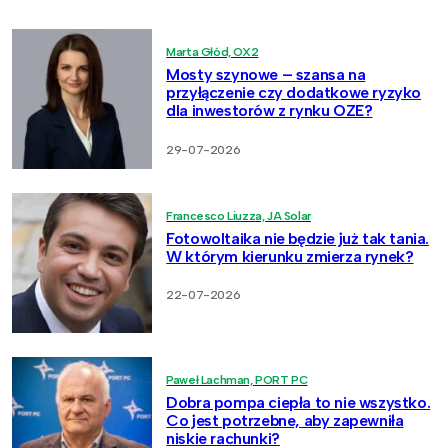
Marta Głód, OX2
Mosty szynowe – szansa na
przyłączenie czy dodatkowe ryzyko
dla inwestorów z rynku OZE?
29-07-2026
Francesco Liuzza, JA Solar
Fotowoltaika nie będzie już tak tania.
W którym kierunku zmierza rynek?
22-07-2026
Paweł Lachman, PORT PC
Dobra pompa ciepła to nie wszystko.
Co jest potrzebne, aby zapewniła
niskie rachunki?