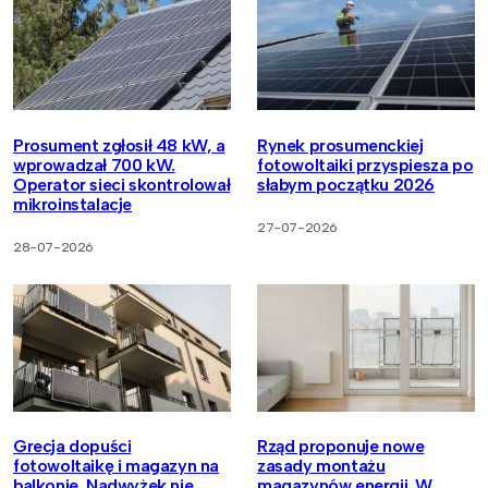
Prosument zgłosił 48 kW, a
Rynek prosumenckiej
wprowadzał 700 kW.
fotowoltaiki przyspiesza po
Operator sieci skontrolował
słabym początku 2026
mikroinstalacje
27-07-2026
28-07-2026
Grecja dopuści
Rząd proponuje nowe
fotowoltaikę i magazyn na
zasady montażu
balkonie. Nadwyżek nie
magazynów energii. W