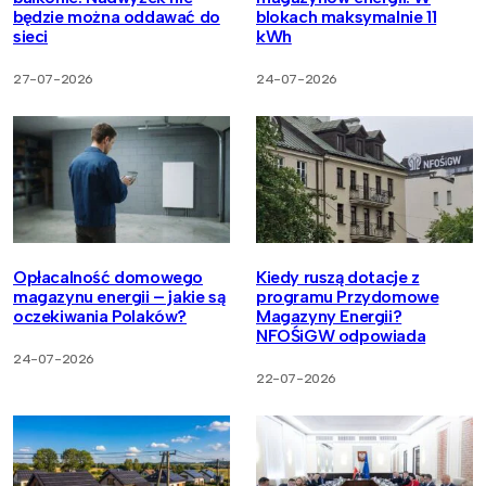
będzie można oddawać do
blokach maksymalnie 11
sieci
kWh
27-07-2026
24-07-2026
Opłacalność domowego
Kiedy ruszą dotacje z
magazynu energii – jakie są
programu Przydomowe
oczekiwania Polaków?
Magazyny Energii?
NFOŚiGW odpowiada
24-07-2026
22-07-2026