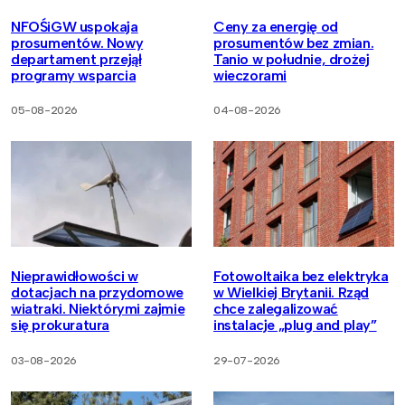
NFOŚiGW uspokaja
Ceny za energię od
prosumentów. Nowy
prosumentów bez zmian.
departament przejął
Tanio w południe, drożej
programy wsparcia
wieczorami
05-08-2026
04-08-2026
Nieprawidłowości w
Fotowoltaika bez elektryka
dotacjach na przydomowe
w Wielkiej Brytanii. Rząd
wiatraki. Niektórymi zajmie
chce zalegalizować
się prokuratura
instalacje „plug and play”
03-08-2026
29-07-2026