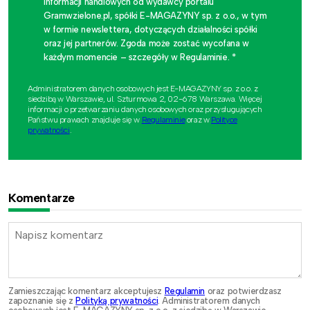
informacji handlowych od wydawcy portalu
Gramwzielone.pl, spółki E-MAGAZYNY sp. z o.o., w tym
w formie newslettera, dotyczących działalności spółki
oraz jej partnerów. Zgoda może zostać wycofana w
każdym momencie – szczegóły w Regulaminie. *
Administratorem danych osobowych jest E-MAGAZYNY sp. z o.o. z
siedzibą w Warszawie, ul. Szturmowa 2, 02-678 Warszawa. Więcej
informacji o przetwarzaniu danych osobowych oraz przysługujących
Państwu prawach znajduje się w
Regulaminie
oraz w
Polityce
prywatności
.
Komentarze
Zamieszczając komentarz akceptujesz
Regulamin
oraz potwierdzasz
zapoznanie się z
Polityką prywatności
. Administratorem danych