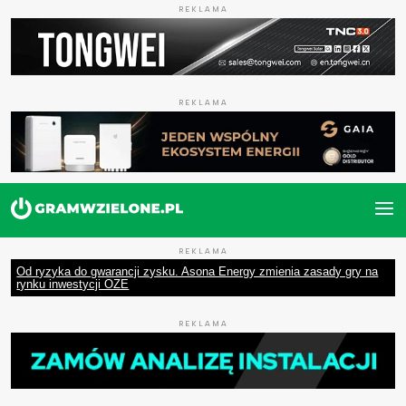
REKLAMA
REKLAMA
REKLAMA
Od ryzyka do gwarancji zysku. Asona Energy zmienia zasady gry na
rynku inwestycji OZE
REKLAMA