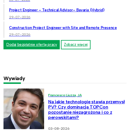
Project Engineer – Technical Advisor– Bavaria (Hybrid)
29-07-2026
Construction Project Engineer with Site and Remote Presence
29-07-2026
Dodaj bezpłatnie ofertę pracy
Zobacz więcej
Wywiady
Francesco Liuzza, JA
Na jakie technologie stawia przemysł
PV? Czy dominacja TOPCon
pozostanie niezagrożona i co z
perowskitami?
03-08-2026