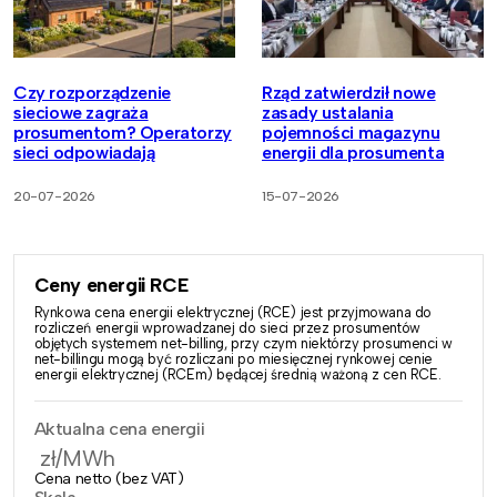
Czy rozporządzenie
Rząd zatwierdził nowe
sieciowe zagraża
zasady ustalania
prosumentom? Operatorzy
pojemności magazynu
sieci odpowiadają
energii dla prosumenta
20-07-2026
15-07-2026
Ceny energii RCE
Rynkowa cena energii elektrycznej (RCE) jest przyjmowana do
rozliczeń energii wprowadzanej do sieci przez prosumentów
objętych systemem net-billing, przy czym niektórzy prosumenci w
net-billingu mogą być rozliczani po miesięcznej rynkowej cenie
energii elektrycznej (RCEm) będącej średnią ważoną z cen RCE.
Aktualna cena energii
zł/MWh
Cena netto (bez VAT)