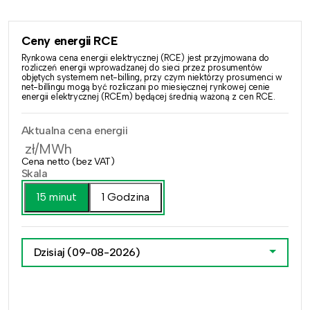
Ceny energii RCE
Rynkowa cena energii elektrycznej (RCE) jest przyjmowana do
rozliczeń energii wprowadzanej do sieci przez prosumentów
objętych systemem net-billing, przy czym niektórzy prosumenci w
net-billingu mogą być rozliczani po miesięcznej rynkowej cenie
energii elektrycznej (RCEm) będącej średnią ważoną z cen RCE.
Aktualna cena energii
zł/MWh
Cena netto (bez VAT)
Skala
15 minut
1 Godzina
Dzisiaj
(09-08-2026)