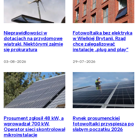
Nieprawidłowości w
Fotowoltaika bez elektryka
dotacjach na przydomowe
w Wielkiej Brytanii. Rząd
wiatraki. Niektórymi zajmie
chce zalegalizować
się prokuratura
instalacje „plug and play”
03-08-2026
29-07-2026
Prosument zgłosił 48 kW, a
Rynek prosumenckiej
wprowadzał 700 kW.
fotowoltaiki przyspiesza po
Operator sieci skontrolował
słabym początku 2026
mikroinstalacje