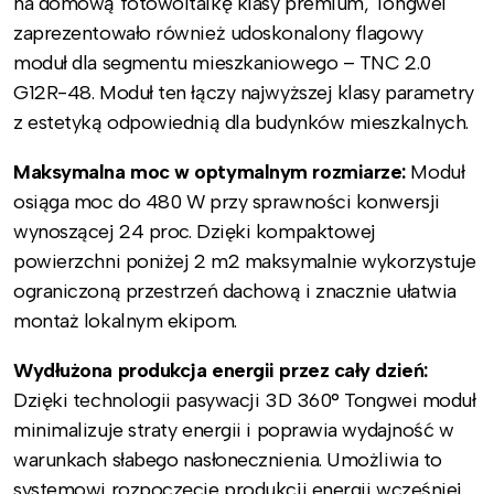
na domową fotowoltaikę klasy premium, Tongwei
zaprezentowało również udoskonalony flagowy
moduł dla segmentu mieszkaniowego – TNC 2.0
G12R-48. Moduł ten łączy najwyższej klasy parametry
z estetyką odpowiednią dla budynków mieszkalnych.
Maksymalna moc w optymalnym rozmiarze:
Moduł
osiąga moc do 480 W przy sprawności konwersji
wynoszącej 24 proc. Dzięki kompaktowej
powierzchni poniżej 2 m2 maksymalnie wykorzystuje
ograniczoną przestrzeń dachową i znacznie ułatwia
montaż lokalnym ekipom.
Wydłużona produkcja energii przez cały dzień:
Dzięki technologii pasywacji 3D 360° Tongwei moduł
minimalizuje straty energii i poprawia wydajność w
warunkach słabego nasłonecznienia. Umożliwia to
systemowi rozpoczęcie produkcji energii wcześniej