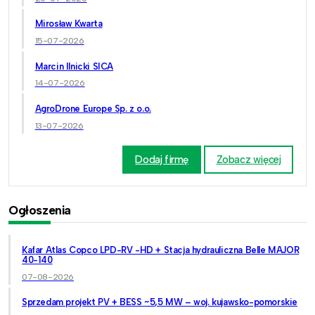
Mirosław Kwarta
15-07-2026
Marcin Ilnicki SICA
14-07-2026
AgroDrone Europe Sp. z o.o.
13-07-2026
Dodaj firmę
Zobacz więcej
Ogłoszenia
Kafar Atlas Copco LPD-RV -HD + Stacja hydrauliczna Belle MAJOR
40-140
07-08-2026
Sprzedam projekt PV + BESS ~5,5 MW – woj. kujawsko-pomorskie