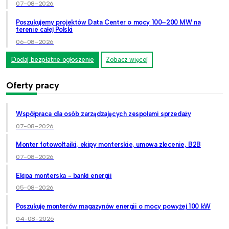
07-08-2026
Poszukujemy projektów Data Center o mocy 100–200 MW na
terenie całej Polski
06-08-2026
Dodaj bezpłatne ogłoszenie
Zobacz więcej
Oferty pracy
Współpraca dla osób zarządzających zespołami sprzedaży
07-08-2026
Monter fotowoltaiki, ekipy monterskie, umowa zlecenie, B2B
07-08-2026
Ekipa monterska - banki energii
05-08-2026
Poszukuję monterów magazynów energii o mocy powyżej 100 kW
04-08-2026