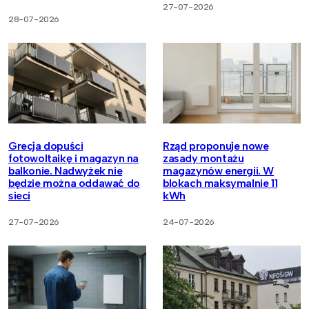
27-07-2026
28-07-2026
Grecja dopuści
Rząd proponuje nowe
fotowoltaikę i magazyn na
zasady montażu
balkonie. Nadwyżek nie
magazynów energii. W
będzie można oddawać do
blokach maksymalnie 11
sieci
kWh
27-07-2026
24-07-2026