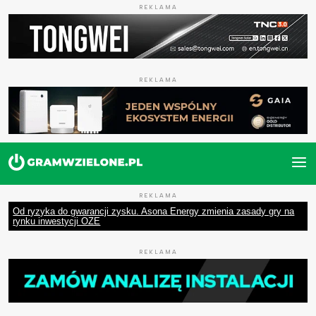
REKLAMA
REKLAMA
REKLAMA
Od ryzyka do gwarancji zysku. Asona Energy zmienia zasady gry na
rynku inwestycji OZE
REKLAMA