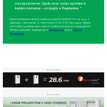
oraz jej partnerów. Zgoda może zostać wycofana w
każdym momencie – szczegóły w Regulaminie. *
Administratorem danych osobowych jest E-MAGAZYNY sp. z o.o. z
siedzibą w Warszawie, ul. Szturmowa 2, 02-678 Warszawa. Więcej
informacji o przetwarzaniu danych osobowych oraz przysługujących
Państwu prawach znajduje się w
Regulaminie
oraz w
Polityce
prywatności
.
REKLAMA
REKLAMA