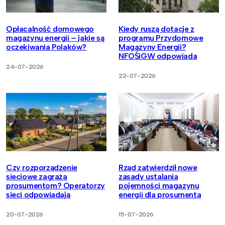
Opłacalność domowego
Kiedy ruszą dotacje z
magazynu energii – jakie są
programu Przydomowe
oczekiwania Polaków?
Magazyny Energii?
NFOŚiGW odpowiada
24-07-2026
22-07-2026
Czy rozporządzenie
Rząd zatwierdził nowe
sieciowe zagraża
zasady ustalania
prosumentom? Operatorzy
pojemności magazynu
sieci odpowiadają
energii dla prosumenta
20-07-2026
15-07-2026