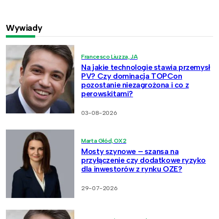
Wywiady
Francesco Liuzza, JA
Na jakie technologie stawia przemysł
PV? Czy dominacja TOPCon
pozostanie niezagrożona i co z
perowskitami?
03-08-2026
Marta Głód, OX2
Mosty szynowe – szansa na
przyłączenie czy dodatkowe ryzyko
dla inwestorów z rynku OZE?
29-07-2026