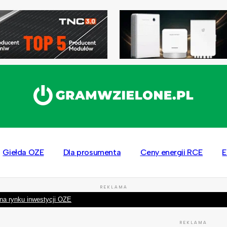
Giełda OZE
Dla prosumenta
Ceny energii RCE
E
REKLAMA
na rynku inwestycji OZE
REKLAMA