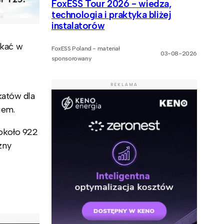
FoxESS Tour 2026 - wiedza,
technologia i praktyka bliżej
instalatorów
zkać w
FoxESS Poland - materiał
03-08-2026
sponsorowany
REKLAMA
katów dla
iem.
 około 922
zny