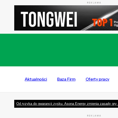
REKLAMA
Aktualności
Baza Firm
Oferty pracy
Od ryzyka do gwarancji zysku. Asona Energy zmienia zasady gry 
REKLAMA