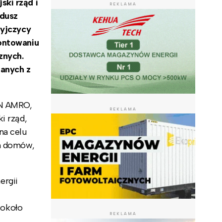
ki rząd i
REKLAMA
ndusz
tyjczycy
montowaniu
znych.
zanych z
BN AMRO,
REKLAMA
i rząd,
na celu
ch domów,
ergii
 około
REKLAMA