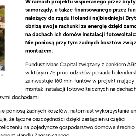
W ramach projektu wspieranego przez brytyjs
samorządy, a także finansowanego przez fu
należący do rządu Holandii najbiedniejsi Bry
obniżą swoje rachunki za energię dzięki za
na dachach ich domów instalacji fotowoltaic
Nie poniosą przy tym żadnych kosztów zwią
montażem.
Fundusz Maas Capital związany z bankiem A
w którym 75 proc. udziałów posiada holendersk
lar
zainwestuje 160 mln funtów w projekt mający 
montaż instalacji fotowoltaicznych na dacha
szymi dochodami.
e poniosą żadnych kosztów, natomiast wykorzystanie en
cuje, że łączne oszczędności dzięki zastąpieniu części
zeliczeniu na pojedyncze gospodarstwo domowe średnio
tament Handlu Zagranicznego.