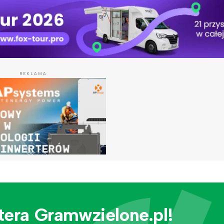
REKLAMA
tera Gramwzielone.pl!