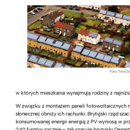
Foto. Trina So
w których mieszkania wynajmują rodziny z najniż
W związku z montażem paneli fotowoltaicznych ni
słonecznej obniży ich rachunki. Brytyjski rząd sza
konsumowanej energii energią z PV wyniosą w pr
240 funtów rocznie – tak szacuje brytyjski Depar