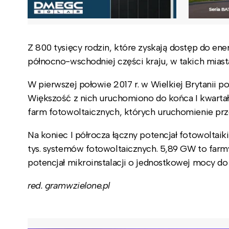
Z 800 tysięcy rodzin, które zyskają dostęp do ener
północno-wschodniej części kraju, w takich miast
W pierwszej połowie 2017 r. w Wielkiej Brytanii p
Większość z nich uruchomiono do końca I kwartał
farm fotowoltaicznych, których uruchomienie prz
Na koniec I półrocza łączny potencjał fotowoltaiki
tys. systemów fotowoltaicznych. 5,89 GW to far
potencjał mikroinstalacji o jednostkowej mocy d
red. gramwzielone.pl