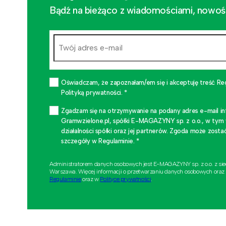
Bądź na bieżąco z wiadomościami, nowościa
Oświadczam, że zapoznałam/em się i akceptuję treść Re
Polityką prywatności. *
Zgadzam się na otrzymywanie na podany adres e-mail i
Gramwzielone.pl, spółki E-MAGAZYNY sp. z o.o., w tym
działalności spółki oraz jej partnerów. Zgoda może zo
szczegóły w Regulaminie. *
Administratorem danych osobowych jest E-MAGAZYNY sp. z o.o. z si
Warszawa. Więcej informacji o przetwarzaniu danych osobowych oraz
Regulaminie
oraz w
Polityce prywatności
.