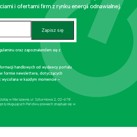
mi i ofertami firm z rynku energii odnawialnej.
Zapisz się
gulaminu oraz zapoznałam/em się z
nformacji handlowych od wydawcy portalu
 w formie newslettera, dotyczących
stać wycofana w każdym momencie –
edzibą w Warszawie, ul. Szturmowa 2, 02-678
 przysługujących Państwu prawach znajduje się w