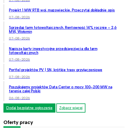
Projekt 1 MW RTB woj. mazowieckie. Przeczytaj dokładnie opis
07-08-2026
Sprzedaż farm fotowoltaicznych. Rentowność 14% rocznie – 2,6
MW, Wołomin
07-08-2026
Napiszę karty inwestycyjne przedsięwzięcia dla farm
fotowoltaicznych
07-08-2026
Portfel projektów PV | SN, krótkie trasy przyłączeniowe
07-08-2026
Poszukujemy projektów Data Center o mocy 100–200 MW na
terenie całej Polski
06-08-2026
Dodaj bezpłatne ogłoszenie
Zobacz więcej
Oferty pracy