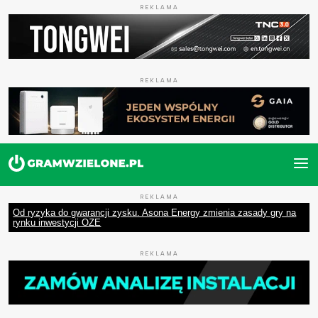
REKLAMA
REKLAMA
REKLAMA
Od ryzyka do gwarancji zysku. Asona Energy zmienia zasady gry na
rynku inwestycji OZE
REKLAMA