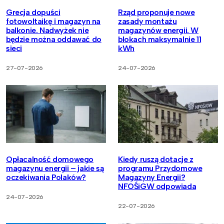
Grecja dopuści
Rząd proponuje nowe
fotowoltaikę i magazyn na
zasady montażu
balkonie. Nadwyżek nie
magazynów energii. W
będzie można oddawać do
blokach maksymalnie 11
sieci
kWh
27-07-2026
24-07-2026
Opłacalność domowego
Kiedy ruszą dotacje z
magazynu energii – jakie są
programu Przydomowe
oczekiwania Polaków?
Magazyny Energii?
NFOŚiGW odpowiada
24-07-2026
22-07-2026