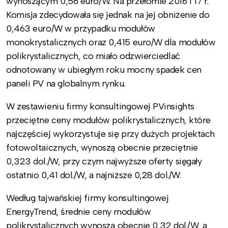
wynoszącym 0,56 euro/W. Na przełomie 2016 i 17 r.
Komisja zdecydowała się jednak na jej obniżenie do
0,463 euro/W w przypadku modułów
monokrystalicznych oraz 0,415 euro/W dla modułów
polikrystalicznych, co miało odzwierciedlać
odnotowany w ubiegłym roku mocny spadek cen
paneli PV na globalnym rynku.
W zestawieniu firmy konsultingowej PVinsights
przeciętne ceny modułów polikrystalicznych, które
najczęściej wykorzystuje się przy dużych projektach
fotowoltaicznych, wynoszą obecnie przeciętnie
0,323 dol./W, przy czym najwyższe oferty sięgały
ostatnio 0,41 dol./W, a najniższe 0,28 dol./W.
Według tajwańskiej firmy konsultingowej
EnergyTrend, średnie ceny modułów
polikrystalicznych wynoszą obecnie 0,32 dol./W, a