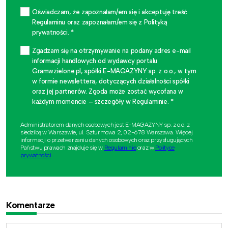
Oświadczam, że zapoznałam/em się i akceptuję treść
Regulaminu oraz zapoznałam/em się z Polityką
prywatności. *
Zgadzam się na otrzymywanie na podany adres e-mail
informacji handlowych od wydawcy portalu
Gramwzielone.pl, spółki E-MAGAZYNY sp. z o.o., w tym
w formie newslettera, dotyczących działalności spółki
oraz jej partnerów. Zgoda może zostać wycofana w
każdym momencie – szczegóły w Regulaminie. *
Administratorem danych osobowych jest E-MAGAZYNY sp. z o.o. z
siedzibą w Warszawie, ul. Szturmowa 2, 02-678 Warszawa. Więcej
informacji o przetwarzaniu danych osobowych oraz przysługujących
Państwu prawach znajduje się w
Regulaminie
oraz w
Polityce
prywatności
.
Komentarze