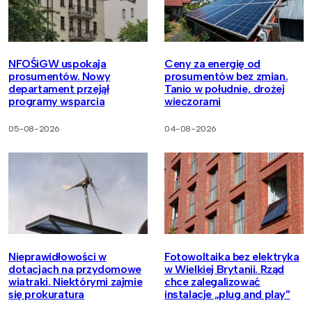
NFOŚiGW uspokaja
Ceny za energię od
prosumentów. Nowy
prosumentów bez zmian.
departament przejął
Tanio w południe, drożej
programy wsparcia
wieczorami
05-08-2026
04-08-2026
Nieprawidłowości w
Fotowoltaika bez elektryka
dotacjach na przydomowe
w Wielkiej Brytanii. Rząd
wiatraki. Niektórymi zajmie
chce zalegalizować
się prokuratura
instalacje „plug and play”