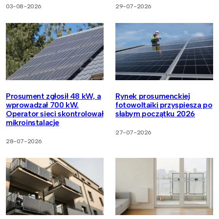
03-08-2026
29-07-2026
Prosument zgłosił 48 kW, a
Rynek prosumenckiej
wprowadzał 700 kW.
fotowoltaiki przyspiesza po
Operator sieci skontrolował
słabym początku 2026
mikroinstalacje
27-07-2026
28-07-2026