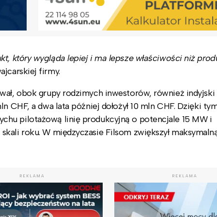
, który wygląda lepiej i ma lepsze właściwości niż prod
jcarskiej firmy.
wał, obok grupy rodzimych inwestorów, również indyjski
ln CHF, a dwa lata później dołożył 10 mln CHF. Dzięki ty
chu pilotażową linię produkcyjną o potencjale 15 MW i
skali roku. W międzyczasie Filsom zwiększył maksymaln
REKLAMA
REKLAMA