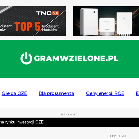
Giełda OZE
Dla prosumenta
Ceny energii RCE
E
REKLAMA
na rynku inwestycji OZE
REKLAMA