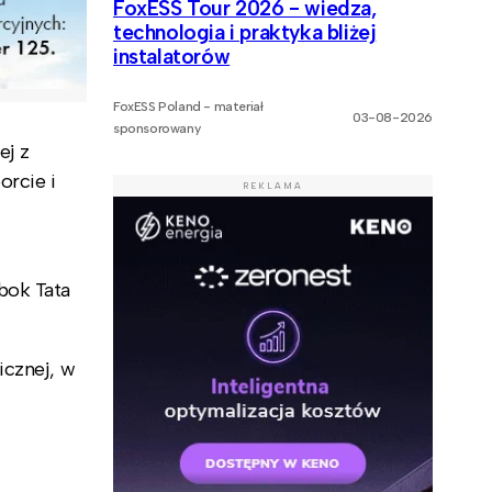
FoxESS Tour 2026 - wiedza,
technologia i praktyka bliżej
instalatorów
FoxESS Poland - materiał
03-08-2026
sponsorowany
ej z
orcie i
REKLAMA
bok Tata
icznej, w