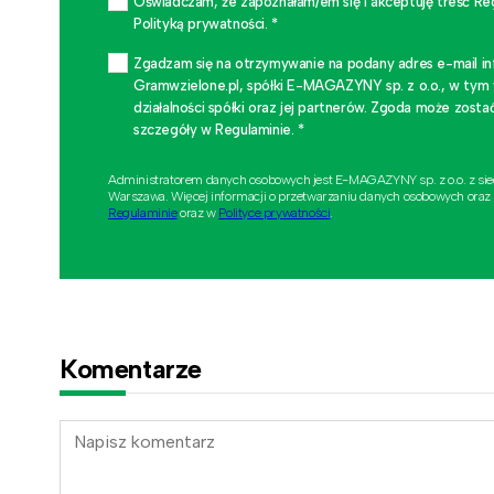
Oświadczam, że zapoznałam/em się i akceptuję treść Re
Polityką prywatności. *
Zgadzam się na otrzymywanie na podany adres e-mail i
Gramwzielone.pl, spółki E-MAGAZYNY sp. z o.o., w tym
działalności spółki oraz jej partnerów. Zgoda może zo
szczegóły w Regulaminie. *
Administratorem danych osobowych jest E-MAGAZYNY sp. z o.o. z si
Warszawa. Więcej informacji o przetwarzaniu danych osobowych oraz
Regulaminie
oraz w
Polityce prywatności
.
Komentarze