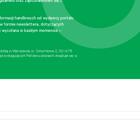
gulaminu oraz zapoznałam/em się z
nformacji handlowych od wydawcy portalu
 w formie newslettera, dotyczących
stać wycofana w każdym momencie –
edzibą w Warszawie, ul. Szturmowa 2, 02-678
 przysługujących Państwu prawach znajduje się w