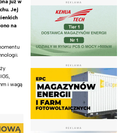
ona już w
REKLAMA
chu. Jej
cienkich
iono na
 momentu
nologii.
REKLAMA
aży
IGS,
 mm i wagą
REKLAMA