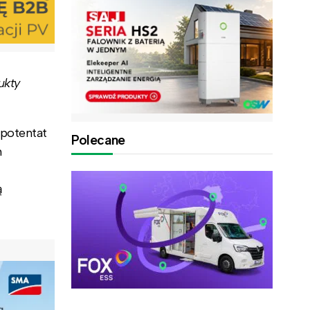
ukty
 potentat
Polecane
m
ą