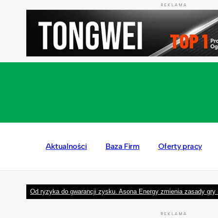
REKLAMA
Aktualności
Baza Firm
Oferty pracy
Od ryzyka do gwarancji zysku. Asona Energy zmienia zasady gry 
REKLAMA