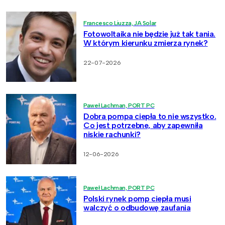
Francesco Liuzza, JA Solar
Fotowoltaika nie będzie już tak tania.
W którym kierunku zmierza rynek?
22-07-2026
Paweł Lachman, PORT PC
Dobra pompa ciepła to nie wszystko.
Co jest potrzebne, aby zapewniła
niskie rachunki?
12-06-2026
Paweł Lachman, PORT PC
Polski rynek pomp ciepła musi
walczyć o odbudowę zaufania