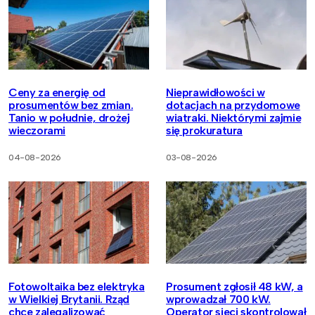
Ceny za energię od
Nieprawidłowości w
prosumentów bez zmian.
dotacjach na przydomowe
Tanio w południe, drożej
wiatraki. Niektórymi zajmie
wieczorami
się prokuratura
04-08-2026
03-08-2026
Fotowoltaika bez elektryka
Prosument zgłosił 48 kW, a
w Wielkiej Brytanii. Rząd
wprowadzał 700 kW.
chce zalegalizować
Operator sieci skontrolował