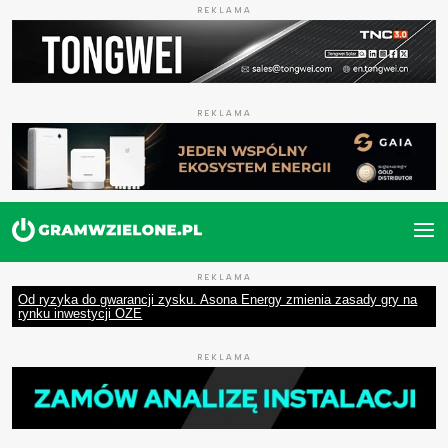
REKLAMA
REKLAMA
REKLAMA
Od ryzyka do gwarancji zysku. Asona Energy zmienia zasady gry na
rynku inwestycji OZE
REKLAMA