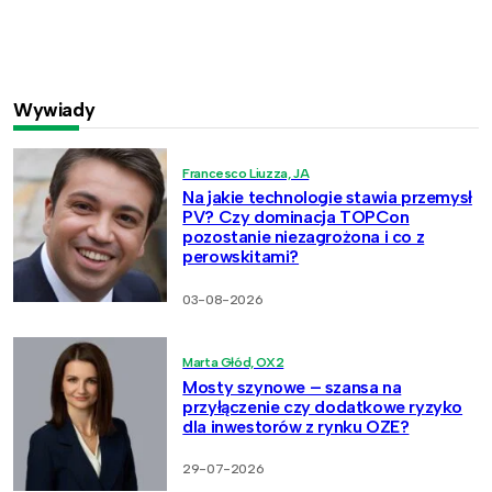
Wywiady
Francesco Liuzza, JA
Na jakie technologie stawia przemysł
PV? Czy dominacja TOPCon
pozostanie niezagrożona i co z
perowskitami?
03-08-2026
Marta Głód, OX2
Mosty szynowe – szansa na
przyłączenie czy dodatkowe ryzyko
dla inwestorów z rynku OZE?
29-07-2026