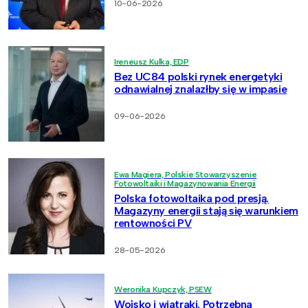
10-06-2026
Ireneusz Kulka, EDP
Bez UC84 polski rynek energetyki
odnawialnej znalazłby się w impasie
09-06-2026
Ewa Magiera, Polskie Stowarzyszenie
Fotowoltaiki i Magazynowania Energii
Polska fotowoltaika pod presją.
Magazyny energii stają się warunkiem
rentowności PV
28-05-2026
Weronika Kupczyk, PSEW
Wojsko i wiatraki. Potrzebna