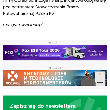
firmy Corab, SolarEdge i Sharp. Inicjatywa odbywa się
pod patronatem Stowarzyszenia Branży
Fotowoltaicznej Polska PV.
red. gramwzielone.pl
REKLAMA
REKLAMA
Zapisz się do newslettera