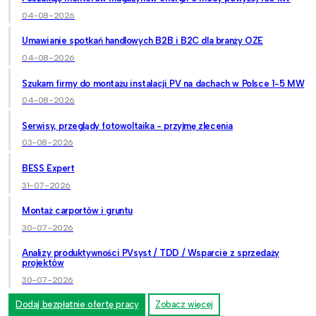
04-08-2026
Umawianie spotkań handlowych B2B i B2C dla branży OZE
04-08-2026
Szukam firmy do montażu instalacji PV na dachach w Polsce 1-5 MW
04-08-2026
Serwisy, przeglądy fotowoltaika - przyjmę zlecenia
03-08-2026
BESS Expert
31-07-2026
Montaż carportów i gruntu
30-07-2026
Analizy produktywności PVsyst / TDD / Wsparcie z sprzedaży
projektów
30-07-2026
Dodaj bezpłatnie ofertę pracy
Zobacz więcej