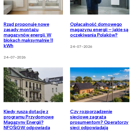
Rząd proponuje nowe
Opłacalność domowego
zasady montażu
magazynu energii – jakie są
magazynów energii. W
oczekiwania Polaków?
blokach maksymalnie 11
kWh
24-07-2026
24-07-2026
Kiedy ruszą dotacje z
Czy rozporządzenie
programu Przydomowe
sieciowe zagraża
Magazyny Energii?
prosumentom? Operatorzy
NFOŚiGW odpowiada
sieci odpowiadają