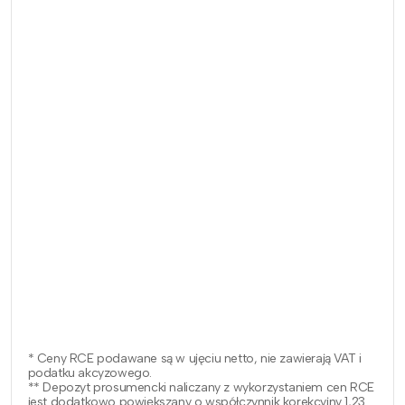
* Ceny RCE podawane są w ujęciu netto, nie zawierają VAT i
podatku akcyzowego.
** Depozyt prosumencki naliczany z wykorzystaniem cen RCE
jest dodatkowo powiększany o współczynnik korekcyjny 1,23.