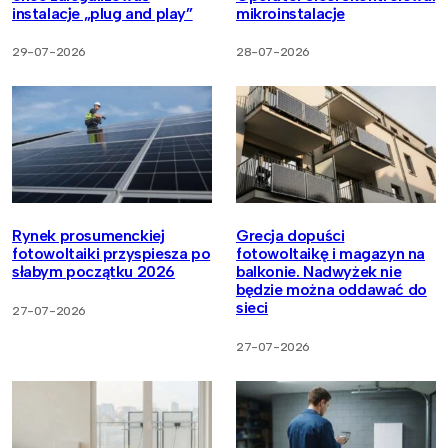
instalacje „plug and play”
mikroinstalacje
29-07-2026
28-07-2026
Rynek prosumenckiej
Grecja dopuści
fotowoltaiki przyspiesza po
fotowoltaikę i magazyn na
słabym początku 2026
balkonie. Nadwyżek nie
będzie można oddawać do
sieci
27-07-2026
27-07-2026