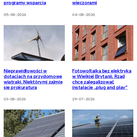
programy wsparcia
wieczorami
05-08-2026
04-08-2026
Nieprawidłowości w
Fotowoltaika bez elektryka
dotacjach na przydomowe
w Wielkiej Brytanii. Rząd
wiatraki. Niektórymi zajmie
chce zalegalizować
się prokuratura
instalacje „plug and play”
03-08-2026
29-07-2026