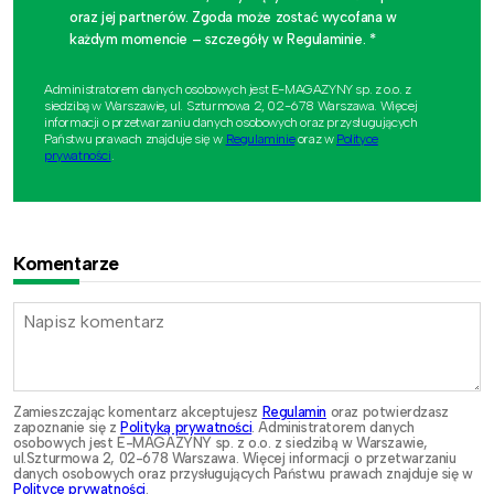
oraz jej partnerów. Zgoda może zostać wycofana w
każdym momencie – szczegóły w Regulaminie. *
Administratorem danych osobowych jest E-MAGAZYNY sp. z o.o. z
siedzibą w Warszawie, ul. Szturmowa 2, 02-678 Warszawa. Więcej
informacji o przetwarzaniu danych osobowych oraz przysługujących
Państwu prawach znajduje się w
Regulaminie
oraz w
Polityce
prywatności
.
Komentarze
Zamieszczając komentarz akceptujesz
Regulamin
oraz potwierdzasz
zapoznanie się z
Polityką prywatności
. Administratorem danych
osobowych jest E-MAGAZYNY sp. z o.o. z siedzibą w Warszawie,
ul.Szturmowa 2, 02-678 Warszawa. Więcej informacji o przetwarzaniu
danych osobowych oraz przysługujących Państwu prawach znajduje się w
Polityce prywatności
.