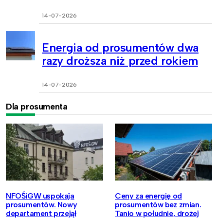
14-07-2026
Energia od prosumentów dwa
razy droższa niż przed rokiem
14-07-2026
Dla prosumenta
NFOŚiGW uspokaja
Ceny za energię od
prosumentów. Nowy
prosumentów bez zmian.
departament przejął
Tanio w południe, drożej