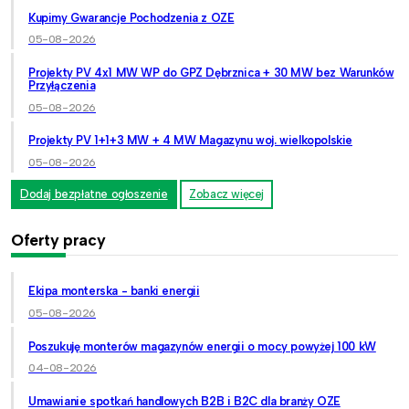
Kupimy Gwarancje Pochodzenia z OZE
05-08-2026
Projekty PV 4x1 MW WP do GPZ Dębrznica + 30 MW bez Warunków
Przyłączenia
05-08-2026
Projekty PV 1+1+3 MW + 4 MW Magazynu woj. wielkopolskie
05-08-2026
Dodaj bezpłatne ogłoszenie
Zobacz więcej
Oferty pracy
Ekipa monterska - banki energii
05-08-2026
Poszukuję monterów magazynów energii o mocy powyżej 100 kW
04-08-2026
Umawianie spotkań handlowych B2B i B2C dla branży OZE