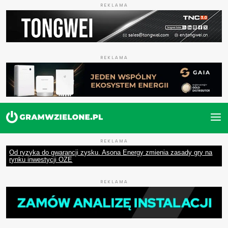
REKLAMA
REKLAMA
REKLAMA
Od ryzyka do gwarancji zysku. Asona Energy zmienia zasady gry na
rynku inwestycji OZE
REKLAMA