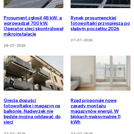
Prosument zgłosił 48 kW, a
Rynek prosumenckiej
wprowadzał 700 kW.
fotowoltaiki przyspiesza po
Operator sieci skontrolował
słabym początku 2026
mikroinstalacje
27-07-2026
28-07-2026
Grecja dopuści
Rząd proponuje nowe
fotowoltaikę i magazyn na
zasady montażu
balkonie. Nadwyżek nie
magazynów energii. W
będzie można oddawać do
blokach maksymalnie 11
sieci
kWh
27-07-2026
24-07-2026