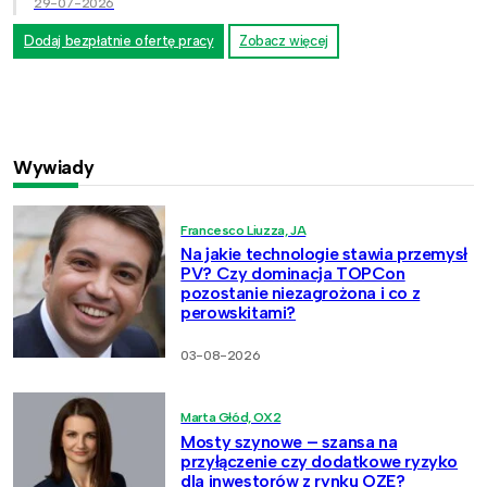
29-07-2026
Dodaj bezpłatnie ofertę pracy
Zobacz więcej
Wywiady
Francesco Liuzza, JA
Na jakie technologie stawia przemysł
PV? Czy dominacja TOPCon
pozostanie niezagrożona i co z
perowskitami?
03-08-2026
Marta Głód, OX2
Mosty szynowe – szansa na
przyłączenie czy dodatkowe ryzyko
dla inwestorów z rynku OZE?