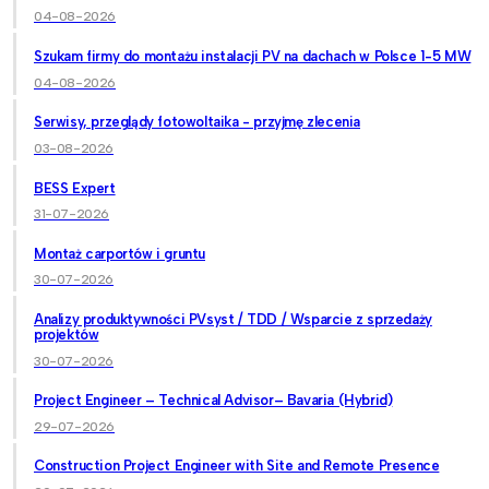
04-08-2026
Szukam firmy do montażu instalacji PV na dachach w Polsce 1-5 MW
04-08-2026
Serwisy, przeglądy fotowoltaika - przyjmę zlecenia
03-08-2026
BESS Expert
31-07-2026
Montaż carportów i gruntu
30-07-2026
Analizy produktywności PVsyst / TDD / Wsparcie z sprzedaży
projektów
30-07-2026
Project Engineer – Technical Advisor– Bavaria (Hybrid)
29-07-2026
Construction Project Engineer with Site and Remote Presence