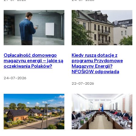
Opłacalność domowego
Kiedy ruszą dotacje z
magazynu energii – jakie są
programu Przydomowe
oczekiwania Polaków?
Magazyny Energii?
NFOŚiGW odpowiada
24-07-2026
22-07-2026