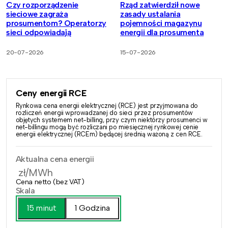
Czy rozporządzenie
Rząd zatwierdził nowe
sieciowe zagraża
zasady ustalania
prosumentom? Operatorzy
pojemności magazynu
sieci odpowiadają
energii dla prosumenta
20-07-2026
15-07-2026
Ceny energii RCE
Rynkowa cena energii elektrycznej (RCE) jest przyjmowana do
rozliczeń energii wprowadzanej do sieci przez prosumentów
objętych systemem net-billing, przy czym niektórzy prosumenci w
net-billingu mogą być rozliczani po miesięcznej rynkowej cenie
energii elektrycznej (RCEm) będącej średnią ważoną z cen RCE.
Aktualna cena energii
zł/MWh
Cena netto (bez VAT)
Skala
15 minut
1 Godzina