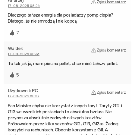
Andrzej
Zgłoś komentarz
17-08-2025 08:26
Dlaczego tańsza energia dla posiadaczy pomp ciepła?
Dlatego, że nie smrodzą i nie kopcą.
7
Waldek
Zgłoś komentarz
17-08-2025 08:36
To tak jak ja, mam piec na pellet, chce mieć tańszy pellet.
5
Użytkownik PC
Zgłoś komentarz
17-08-2025 08:37
Pan Minister chyba nie korzystał z innych taryf. Taryfy G12 i
G13 we wszelkich postaciach to absolutna bzdura. Nie
przynosza absolutnie żadnych niższych kosztów.
Próbowałem przez kilka sezonów G12, G13, G12as. Żadnej
korzyści na rachunkach. Obecnie korzystam z G11. A