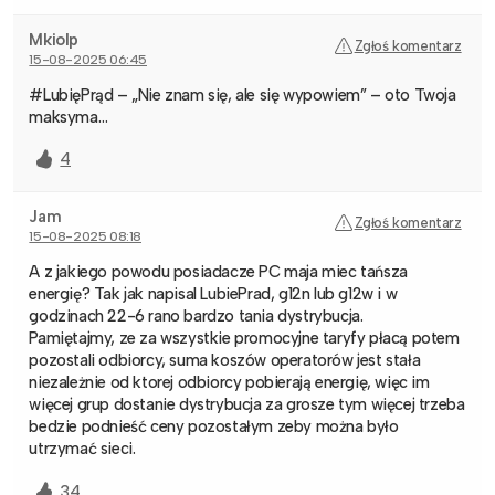
Mkiolp
Zgłoś komentarz
15-08-2025 06:45
#LubięPrąd – „Nie znam się, ale się wypowiem” – oto Twoja
maksyma…
4
Jam
Zgłoś komentarz
15-08-2025 08:18
A z jakiego powodu posiadacze PC maja miec tańsza
energię? Tak jak napisal LubiePrad, g12n lub g12w i w
godzinach 22-6 rano bardzo tania dystrybucja.
Pamiętajmy, ze za wszystkie promocyjne taryfy płacą potem
pozostali odbiorcy, suma koszów operatorów jest stała
niezależnie od ktorej odbiorcy pobierają energię, więc im
więcej grup dostanie dystrybucja za grosze tym więcej trzeba
bedzie podnieść ceny pozostałym zeby można było
utrzymać sieci.
34