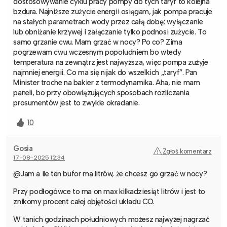
dostosowywanie cyklu pracy pompy do tych taryf to kolejna
bzdura. Najniższe zużycie energii osiągam, jak pompa pracuje
na stałych parametrach wody przez całą dobę; wyłączanie
lub obniżanie krzywej i załączanie tylko podnosi zużycie. To
samo grzanie cwu. Mam grzać w nocy? Po co? Zima
pogrzewam cwu wczesnym popołudniem bo wtedy
temperatura na zewnątrz jest najwyższa, więc pompa zużyje
najmniej energii. Co ma się nijak do wszelkich „taryf”. Pan
Minister troche na bakier z termodynamika. Aha, nie mam
paneli, bo przy obowiązujących sposobach rozliczania
prosumentów jest to zwykle okradanie.
10
Gosia
Zgłoś komentarz
17-08-2025 12:34
@Jam a ile ten bufor ma litrów, że chcesz go grzać w nocy?
Przy podłogówce to ma on max kilkadziesiąt litrów i jest to
znikomy procent całej objętości układu CO.
W tanich godzinach południowych możesz najwyżej nagrzać