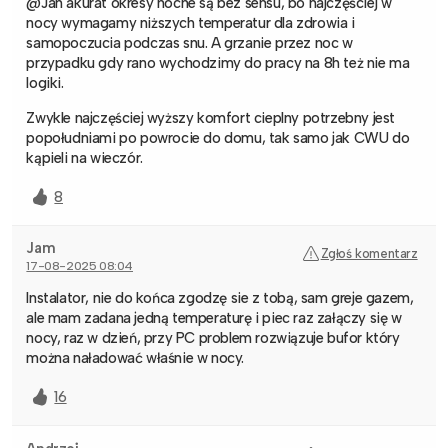
@Jan akurat okresy nocne są bez sensu, bo najczęściej w
nocy wymagamy niższych temperatur dla zdrowia i
samopoczucia podczas snu. A grzanie przez noc w
przypadku gdy rano wychodzimy do pracy na 8h też nie ma
logiki.
Zwykle najczęściej wyższy komfort cieplny potrzebny jest
popołudniami po powrocie do domu, tak samo jak CWU do
kąpieli na wieczór.
8
Jam
Zgłoś komentarz
17-08-2025 08:04
Instalator, nie do końca zgodzę sie z tobą, sam greje gazem,
ale mam zadana jedną temperaturę i piec raz załączy się w
nocy, raz w dzień, przy PC problem rozwiązuje bufor który
można naładować właśnie w nocy.
16