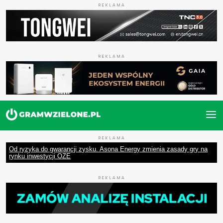
REKLAMA
REKLAMA
REKLAMA
Od ryzyka do gwarancji zysku. Asona Energy zmienia zasady gry na
rynku inwestycji OZE
REKLAMA