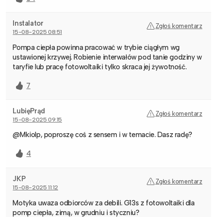
Instalator
Zgłoś komentarz
15-08-2025 08:51
Pompa ciepła powinna pracować w trybie ciągłym wg
ustawionej krzywej. Robienie interwałów pod tanie godziny w
taryfie lub pracę fotowoltaiki tylko skraca jej żywotność.
7
LubięPrąd
Zgłoś komentarz
15-08-2025 09:15
@Mkiolp, poproszę coś z sensem i w temacie. Dasz radę?
4
JKP
Zgłoś komentarz
15-08-2025 11:12
Motyka uwaza odbiorców za debili. G13s z fotowoltaiki dla
pomp ciepła, zimą, w grudniu i styczniu?