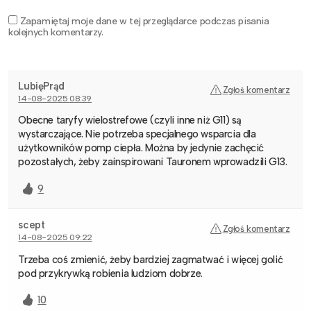
Zapamiętaj moje dane w tej przeglądarce podczas pisania
kolejnych komentarzy.
LubięPrąd
Zgłoś komentarz
14-08-2025 08:39
Obecne taryfy wielostrefowe (czyli inne niż G11) są
wystarczające. Nie potrzeba specjalnego wsparcia dla
użytkowników pomp ciepła. Można by jedynie zachęcić
pozostałych, żeby zainspirowani Tauronem wprowadzili G13.
9
scept
Zgłoś komentarz
14-08-2025 09:22
Trzeba coś zmienić, żeby bardziej zagmatwać i więcej golić
pod przykrywką robienia ludziom dobrze.
10