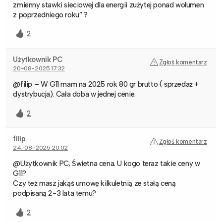
zmienny stawki sieciowej dla energii zużytej ponad wolumen
z poprzedniego roku” ?
2
Użytkownik PC
Zgłoś komentarz
20-08-2025 17:32
@filip – W G11 mam na 2025 rok 80 gr brutto ( sprzedaż +
dystrybucja). Cała doba w jednej cenie.
2
filip
Zgłoś komentarz
24-08-2025 20:02
@Użytkownik PC, Świetna cena. U kogo teraz takie ceny w
G11?
Czy też masz jakąś umowę kilkuletnią ze stałą ceną
podpisaną 2-3 lata temu?
2