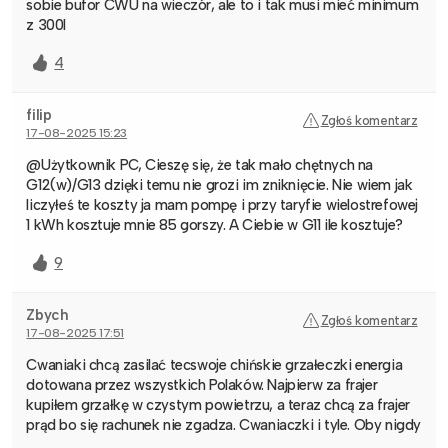
sobie bufor CWU na wieczór, ale to i tak musi mieć minimum
z 300l
4
filip
Zgłoś komentarz
17-08-2025 15:23
@Użytkownik PC, Cieszę się, że tak mało chętnych na
G12(w)/G13 dzięki temu nie grozi im zniknięcie. Nie wiem jak
liczyłeś te koszty ja mam pompę i przy taryfie wielostrefowej
1 kWh kosztuje mnie 85 gorszy. A Ciebie w G11 ile kosztuje?
9
Zbych
Zgłoś komentarz
17-08-2025 17:51
Cwaniaki chcą zasilać tecswoje chińskie grzałeczki energia
dotowana przez wszystkich Polaków. Najpierw za frajer
kupiłem grzałkę w czystym powietrzu, a teraz chcą za frajer
prąd bo się rachunek nie zgadza. Cwaniaczki i tyle. Oby nigdy