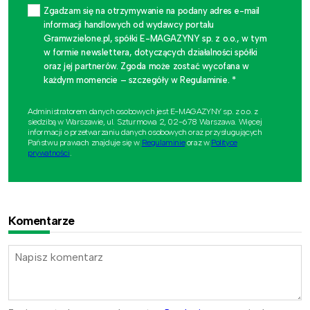
Zgadzam się na otrzymywanie na podany adres e-mail
informacji handlowych od wydawcy portalu
Gramwzielone.pl, spółki E-MAGAZYNY sp. z o.o., w tym
w formie newslettera, dotyczących działalności spółki
oraz jej partnerów. Zgoda może zostać wycofana w
każdym momencie – szczegóły w Regulaminie. *
Administratorem danych osobowych jest E-MAGAZYNY sp. z o.o. z
siedzibą w Warszawie, ul. Szturmowa 2, 02-678 Warszawa. Więcej
informacji o przetwarzaniu danych osobowych oraz przysługujących
Państwu prawach znajduje się w
Regulaminie
oraz w
Polityce
prywatności
.
Komentarze