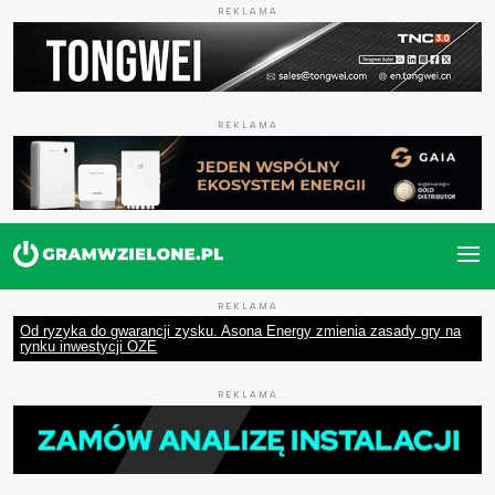
REKLAMA
REKLAMA
REKLAMA
Od ryzyka do gwarancji zysku. Asona Energy zmienia zasady gry na
rynku inwestycji OZE
REKLAMA