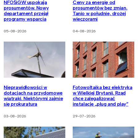
NFOŚiGW uspokaja
Ceny za energię od
prosumentów. Nowy
prosumentów bez zmian.
departament przejął
Tanio w południe, drożej
programy wsparcia
wieczorami
05-08-2026
04-08-2026
Nieprawidłowości w
Fotowoltaika bez elektryka
dotacjach na przydomowe
w Wielkiej Brytanii. Rząd
wiatraki. Niektórymi zajmie
chce zalegalizować
się prokuratura
instalacje „plug and play”
03-08-2026
29-07-2026