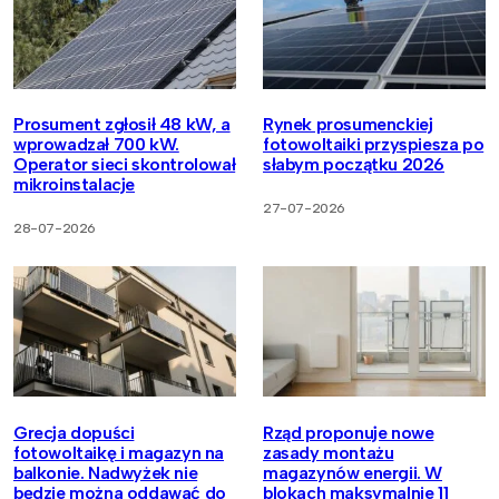
Prosument zgłosił 48 kW, a
Rynek prosumenckiej
wprowadzał 700 kW.
fotowoltaiki przyspiesza po
Operator sieci skontrolował
słabym początku 2026
mikroinstalacje
27-07-2026
28-07-2026
Grecja dopuści
Rząd proponuje nowe
fotowoltaikę i magazyn na
zasady montażu
balkonie. Nadwyżek nie
magazynów energii. W
będzie można oddawać do
blokach maksymalnie 11