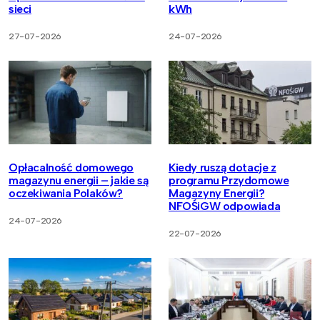
sieci
kWh
27-07-2026
24-07-2026
Opłacalność domowego
Kiedy ruszą dotacje z
magazynu energii – jakie są
programu Przydomowe
oczekiwania Polaków?
Magazyny Energii?
NFOŚiGW odpowiada
24-07-2026
22-07-2026