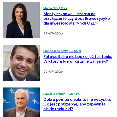
Marta Głód, OX2
Mosty szynowe – szansa na
przyłączenie czy dodatkowe ryzyko
dla inwestorów z rynku OZE?
29-07-2026
Francesco Liuzza, JA Solar
Fotowoltaika nie będzie już tak tania.
W którym kierunku zmierza rynek?
22-07-2026
Paweł Lachman, PORT PC
Dobra pompa ciepła to nie wszystko.
Co jest potrzebne, aby zapewniła
niskie rachunki?