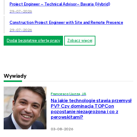
Project Engineer – Technical Advisor– Bavaria (Hybrid)
29-07-2026
Construction Project Engineer with Site and Remote Presence
29-07-2026
Dodaj bezpłatnie ofertę pracy
Zobacz więcej
Wywiady
Francesco Liuzza, JA
Na jakie technologie stawia przemysł
PV? Czy dominacja TOPCon
pozostanie niezagrożona i co z
perowskitami?
03-08-2026