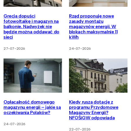
Grecja dopuści
Rząd proponuje nowe
fotowoltaikę i magazyn na
zasady montażu
balkonie. Nadwyżek nie
magazynów energii. W
będzie można oddawać do
blokach maksymalnie 11
sieci
kWh
27-07-2026
24-07-2026
Opłacalność domowego
Kiedy ruszą dotacje z
magazynu energii – jakie są
programu Przydomowe
oczekiwania Polaków?
Magazyny Energii?
NFOŚiGW odpowiada
24-07-2026
22-07-2026