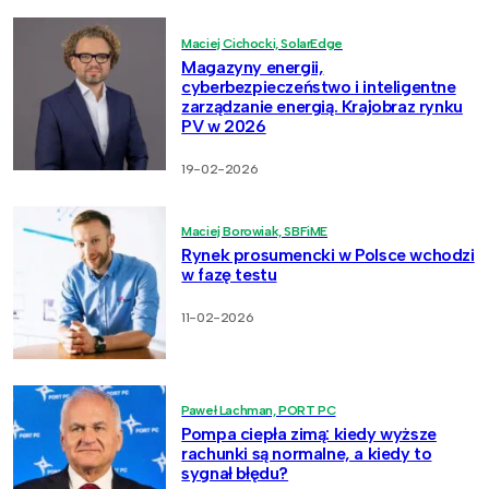
Maciej Cichocki, SolarEdge
Magazyny energii,
cyberbezpieczeństwo i inteligentne
zarządzanie energią. Krajobraz rynku
PV w 2026
19-02-2026
Maciej Borowiak, SBFiME
Rynek prosumencki w Polsce wchodzi
w fazę testu
11-02-2026
Paweł Lachman, PORT PC
Pompa ciepła zimą: kiedy wyższe
rachunki są normalne, a kiedy to
sygnał błędu?