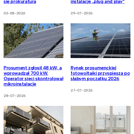
się prokuratura
instalacje „plug and play”
03-08-2026
29-07-2026
Prosument zgłosił 48 kW, a
Rynek prosumenckiej
wprowadzał 700 kW.
fotowoltaiki przyspiesza po
Operator sieci skontrolował
słabym początku 2026
mikroinstalacje
27-07-2026
28-07-2026