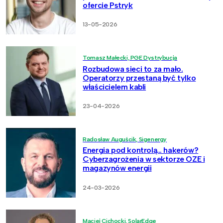
ofercie Pstryk
13-05-2026
Tomasz Małecki, PGE Dystrybucja
Rozbudowa sieci to za mało.
Operatorzy przestaną być tylko
właścicielem kabli
23-04-2026
Radosław Auguścik, Sigenergy
Energia pod kontrolą… hakerów?
Cyberzagrożenia w sektorze OZE i
magazynów energii
24-03-2026
Maciej Cichocki, SolarEdge