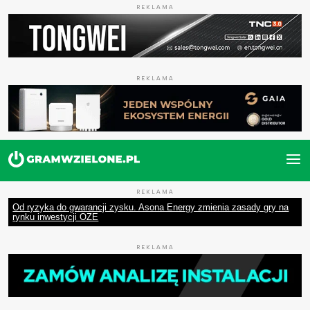
REKLAMA
REKLAMA
REKLAMA
Od ryzyka do gwarancji zysku. Asona Energy zmienia zasady gry na
rynku inwestycji OZE
REKLAMA