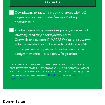
Zapisz się
Oświadczam, że zapoznałam/em się i akceptuję treść
Regulaminu oraz zapoznałam/em się z Polityką
prywatności. *
Zgadzam się na otrzymywanie na podany adres e-mail
informacji handlowych od wydawcy portalu
Gramwzielone.pl, spółki E-MAGAZYNY sp. z o.o., w tym
w formie newslettera, dotyczących działalności spółki
oraz jej partnerów. Zgoda może zostać wycofana w
każdym momencie – szczegóły w Regulaminie. *
Administratorem danych osobowych jest E-MAGAZYNY sp. z o.o. z
siedzibą w Warszawie, ul. Szturmowa 2, 02-678 Warszawa. Więcej
informacji o przetwarzaniu danych osobowych oraz przysługujących
Państwu prawach znajduje się w
Regulaminie
oraz w
Polityce
prywatności
.
Komentarze