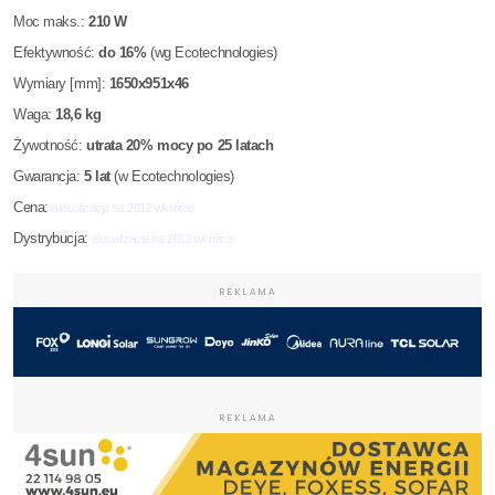
Moc maks.:
210 W
Efektywność:
do 16%
(wg Ecotechnologies)
Wymiary [mm]:
1650x951x46
Waga:
18,6 kg
Żywotność:
utrata 20% mocy po 25 latach
Gwarancja:
5 lat
(w Ecotechnologies)
Cena:
aktualizacja na 2012 wkrótce
Dystrybucja:
aktualizacja na 2012 wkrótce
REKLAMA
REKLAMA