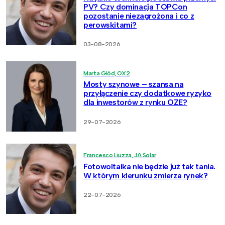
PV? Czy dominacja TOPCon
pozostanie niezagrożona i co z
perowskitami?
03-08-2026
Marta Głód, OX2
Mosty szynowe – szansa na
przyłączenie czy dodatkowe ryzyko
dla inwestorów z rynku OZE?
29-07-2026
Francesco Liuzza, JA Solar
Fotowoltaika nie będzie już tak tania.
W którym kierunku zmierza rynek?
22-07-2026