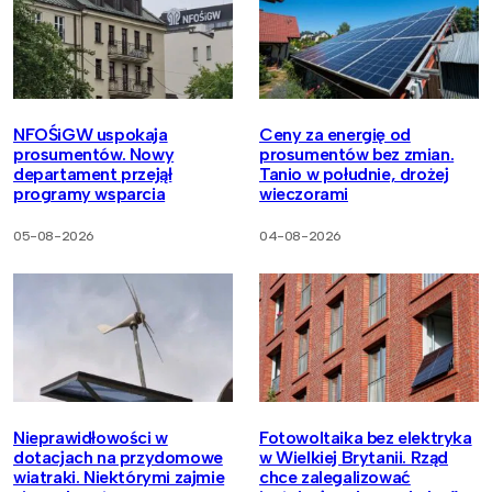
NFOŚiGW uspokaja
Ceny za energię od
prosumentów. Nowy
prosumentów bez zmian.
departament przejął
Tanio w południe, drożej
programy wsparcia
wieczorami
05-08-2026
04-08-2026
Nieprawidłowości w
Fotowoltaika bez elektryka
dotacjach na przydomowe
w Wielkiej Brytanii. Rząd
wiatraki. Niektórymi zajmie
chce zalegalizować