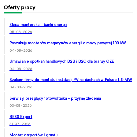
Oferty pracy
Ekipa monterska - banki energii
05-08-2026
Poszukuję monterów magazynów energii o mocy powyżej 100 kW
04-08-2026
Umawianie spotkań handlowych B2B i B2C dla branży OZE
04-08-2026
Szukam firmy do montażu instalacji PV na dachach w Polsce 1-5 MW
04-08-2026
Serwisy, przeglądy fotowoltaika - przyjmę zlecenia
03-08-2026
BESS Expert
31-07-2026
Montaż carportów i gruntu