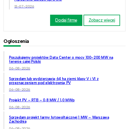
13-07-2026
Dodaj firmę
Zobacz więcej
Ogłoszenia
Poszukujemy projektów Data Center o mocy 100–200 MW na
terenie całej Polski
06-08-2026
Sprzedam lub wydzierżawię 64 ha ziemi klasy V i VI z
przeznaczeniem pod elektrownię PV
06-08-2026
Projekt PV – RTB – 0,8 MW / 1,0 MWp
06-08-2026
Sprzedam projekt farmy fotowoltaicznej 1 MW – Warszawa
Zachodnia
06-08-2026