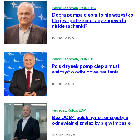
Paweł Lachman, PORT PC
Dobra pompa ciepła to nie wszystko.
Co jest potrzebne, aby zapewniła
niskie rachunki?
12-06-2026
Paweł Lachman, PORT PC
Polski rynek pomp ciepła musi
walczyć o odbudowę zaufania
10-06-2026
Ireneusz Kulka, EDP
Bez UC84 polski rynek energetyki
odnawialnej znalazłby się w impasie
09-06-2026