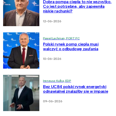
Dobra pompa ciepła to nie wszystko.
Co jest potrzebne, aby zapewniła
niskie rachunki?
12-06-2026
Paweł Lachman, PORT PC
Polski rynek pomp ciepła musi
walczyć o odbudowę zaufania
10-06-2026
Ireneusz Kulka, EDP
Bez UC84 polski rynek energetyki
odnawialnej znalazłby się w impasie
09-06-2026