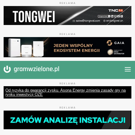
REKLAMA
REKLAMA
REKLAMA
Od ryzyka do gwarancji zysku. Asona Energy zmienia zasady gry na
rynku inwestycji OZE
REKLAMA