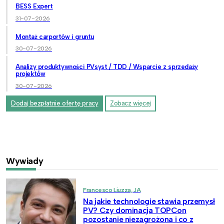
BESS Expert
31-07-2026
Montaż carportów i gruntu
30-07-2026
Analizy produktywności PVsyst / TDD / Wsparcie z sprzedaży
projektów
30-07-2026
Dodaj bezpłatnie ofertę pracy
Zobacz więcej
Wywiady
Francesco Liuzza, JA
Na jakie technologie stawia przemysł
PV? Czy dominacja TOPCon
pozostanie niezagrożona i co z