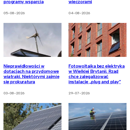
programy wsparcia
wieczorami
05-08-2026
04-08-2026
Nieprawidłowości w
Fotowoltaika bez elektryka
dotacjach na przydomowe
w Wielkiej Brytanii. Rząd
wiatraki. Niektórymi zajmie
chce zalegalizować
się prokuratura
instalacje „plug and play”
03-08-2026
29-07-2026