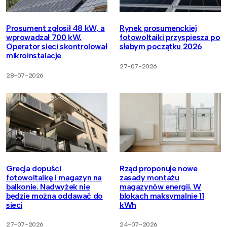
Prosument zgłosił 48 kW, a
Rynek prosumenckiej
wprowadzał 700 kW.
fotowoltaiki przyspiesza po
Operator sieci skontrolował
słabym początku 2026
mikroinstalacje
27-07-2026
28-07-2026
Grecja dopuści
Rząd proponuje nowe
fotowoltaikę i magazyn na
zasady montażu
balkonie. Nadwyżek nie
magazynów energii. W
będzie można oddawać do
blokach maksymalnie 11
sieci
kWh
27-07-2026
24-07-2026