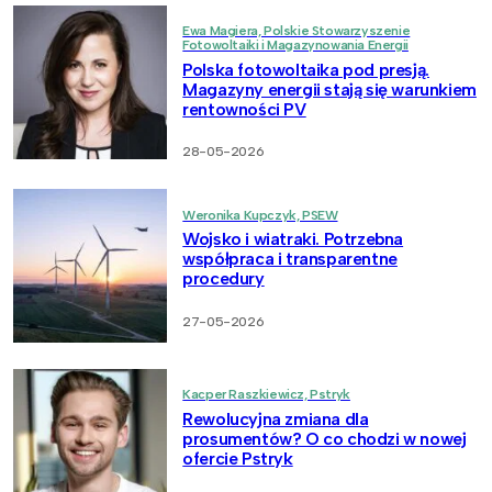
Ewa Magiera, Polskie Stowarzyszenie
Fotowoltaiki i Magazynowania Energii
Polska fotowoltaika pod presją.
Magazyny energii stają się warunkiem
rentowności PV
28-05-2026
Weronika Kupczyk, PSEW
Wojsko i wiatraki. Potrzebna
współpraca i transparentne
procedury
27-05-2026
Kacper Raszkiewicz, Pstryk
Rewolucyjna zmiana dla
prosumentów? O co chodzi w nowej
ofercie Pstryk