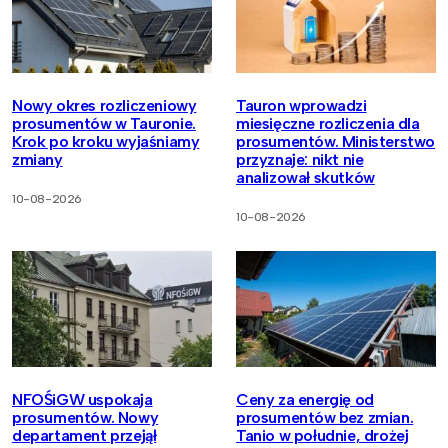
Nowy okres rozliczeniowy
Tauron wprowadzi
prosumentów w Tauronie.
miesięczne rozliczenia dla
Krok po kroku wyjaśniamy
prosumentów. Ministerstwo
zmiany
przyznaje: nikt nie
analizował skutków
10-08-2026
10-08-2026
NFOŚiGW uspokaja
Ceny za energię od
prosumentów. Nowy
prosumentów bez zmian.
departament przejął
Tanio w południe, drożej