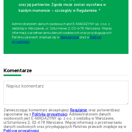
oraz jej partnerów. Zgoda może zostać wycofana w
każdym momencie – szczegóły w Regulaminie. *
Administratorem danych osobowych jest E-MAGAZYNY sp. z o.o. z
siedzibą w Warszawie, ul. Szturmowa 2, 02-678 Warszawa. Więcej
informacji o przetwarzaniu danych osobowych oraz przysługujących
Państwu prawach znajduje się w
Regulaminie
oraz w
Polityce
prywatności
.
Komentarze
Zamieszczając komentarz akceptujesz
Regulamin
oraz potwierdzasz
zapoznanie się z
Polityką prywatności
. Administratorem danych
osobowych jest E-MAGAZYNY sp. z o.o. z siedzibą w Warszawie,
ul.Szturmowa 2, 02-678 Warszawa. Więcej informacji o przetwarzaniu
danych osobowych oraz przysługujących Państwu prawach znajduje się w
Polityce prywatności
.