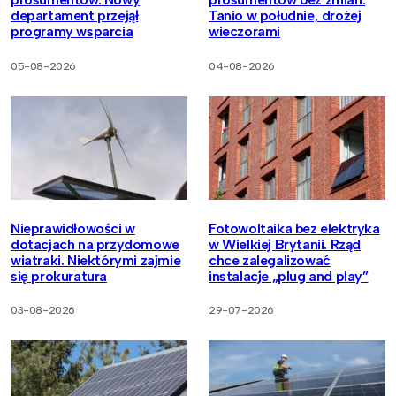
departament przejął
Tanio w południe, drożej
programy wsparcia
wieczorami
05-08-2026
04-08-2026
Nieprawidłowości w
Fotowoltaika bez elektryka
dotacjach na przydomowe
w Wielkiej Brytanii. Rząd
wiatraki. Niektórymi zajmie
chce zalegalizować
się prokuratura
instalacje „plug and play”
03-08-2026
29-07-2026