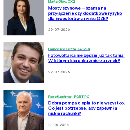
Marta Głód, OX2
Mosty szynowe – szansa na
przyłączenie czy dodatkowe ryzyko
dla inwestorów z rynku OZE?
29-07-2026
Francesco Liuzza, JA Solar
Fotowoltaika nie będzie już tak tania.
W którym kierunku zmierza rynek?
22-07-2026
Paweł Lachman, PORT PC
Dobra pompa ciepła to nie wszystko.
Co jest potrzebne, aby zapewniła
niskie rachunki?
12-06-2026