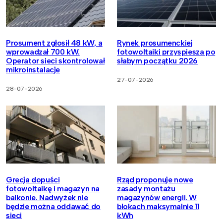
Prosument zgłosił 48 kW, a
Rynek prosumenckiej
wprowadzał 700 kW.
fotowoltaiki przyspiesza po
Operator sieci skontrolował
słabym początku 2026
mikroinstalacje
27-07-2026
28-07-2026
Grecja dopuści
Rząd proponuje nowe
fotowoltaikę i magazyn na
zasady montażu
balkonie. Nadwyżek nie
magazynów energii. W
będzie można oddawać do
blokach maksymalnie 11
sieci
kWh