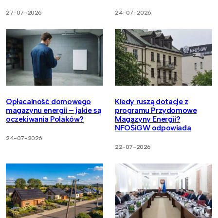
27-07-2026
24-07-2026
Opłacalność domowego
Kiedy ruszą dotacje z
magazynu energii – jakie są
programu Przydomowe
oczekiwania Polaków?
Magazyny Energii?
NFOŚiGW odpowiada
24-07-2026
22-07-2026