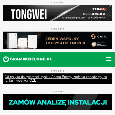
REKLAMA
REKLAMA
REKLAMA
Od ryzyka do gwarancji zysku. Asona Energy zmienia zasady gry na
rynku inwestycji OZE
REKLAMA