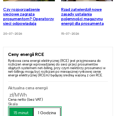
Czy rozporządzenie
Rząd zatwierdził nowe
sieciowe zagraża
zasady ustalania
prosumentom? Operatorzy
pojemności magazynu
sieci odpowiadają
energii dla prosumenta
20-07-2026
15-07-2026
Ceny energii RCE
Rynkowa cena energii elektrycznej (RCE) jest przyjmowana do
rozliczeń energii wprowadzanej do sieci przez prosumentów
objętych systemem net-billing, przy czym niektórzy prosumenci w
net-billingu mogą być rozliczani po miesięcznej rynkowej cenie
energii elektrycznej (RCEm) będącej średnią ważoną z cen RCE.
Aktualna cena energii
zł/MWh
Cena netto (bez VAT)
Skala
15 minut
1 Godzina