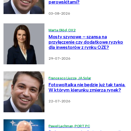
perowskitami?
03-08-2026
Marta Głód, OX2
Mosty szynowe – szansa na
przyłączenie czy dodatkowe ryzyko
dla inwestorów z rynku OZE?
29-07-2026
Francesco Liuzza, JA Solar
Fotowoltaika nie będzie już tak tania.
W którym kierunku zmierza rynek?
22-07-2026
Paweł Lachman, PORT PC