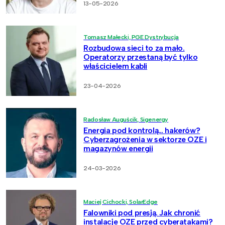
13-05-2026
Tomasz Małecki, PGE Dystrybucja
Rozbudowa sieci to za mało.
Operatorzy przestaną być tylko
właścicielem kabli
23-04-2026
Radosław Auguścik, Sigenergy
Energia pod kontrolą… hakerów?
Cyberzagrożenia w sektorze OZE i
magazynów energii
24-03-2026
Maciej Cichocki, SolarEdge
Falowniki pod presją. Jak chronić
instalacje OZE przed cyberatakami?