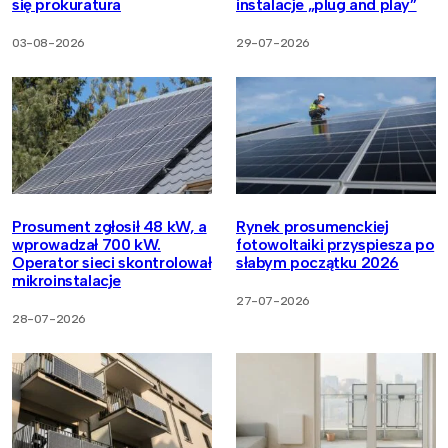
się prokuratura
instalacje „plug and play”
03-08-2026
29-07-2026
Prosument zgłosił 48 kW, a
Rynek prosumenckiej
wprowadzał 700 kW.
fotowoltaiki przyspiesza po
Operator sieci skontrolował
słabym początku 2026
mikroinstalacje
27-07-2026
28-07-2026