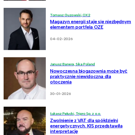
Tomasz Guzowski, OX2
Magazyn energii staje się niezbędnym
elementem portfela OZE
04-02-2026
Janusz Banera, Sika Poland
Nowoczesna biogazownia może być
praktycznie niewidoczna dla
otoczenia
30-01-2026
Łukasz Pałucki, Tripro Sp. z o.o.
Zwolnienie z VAT dla spółdzielni
energetycznych. KIS przedstawiła
interpretację