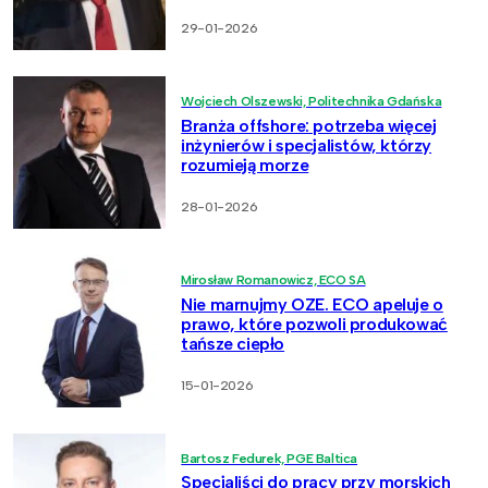
29-01-2026
Wojciech Olszewski, Politechnika Gdańska
Branża offshore: potrzeba więcej
inżynierów i specjalistów, którzy
rozumieją morze
28-01-2026
Mirosław Romanowicz, ECO SA
Nie marnujmy OZE. ECO apeluje o
prawo, które pozwoli produkować
tańsze ciepło
15-01-2026
Bartosz Fedurek, PGE Baltica
Specjaliści do pracy przy morskich