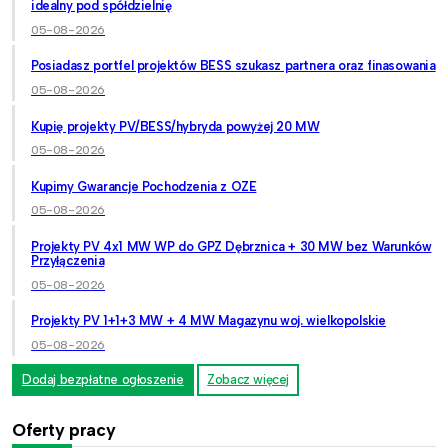
idealny pod spółdzielnię
05-08-2026
Posiadasz portfel projektów BESS szukasz partnera oraz finasowania
05-08-2026
Kupię projekty PV/BESS/hybryda powyżej 20 MW
05-08-2026
Kupimy Gwarancje Pochodzenia z OZE
05-08-2026
Projekty PV 4x1 MW WP do GPZ Dębrznica + 30 MW bez Warunków
Przyłączenia
05-08-2026
Projekty PV 1+1+3 MW + 4 MW Magazynu woj. wielkopolskie
05-08-2026
Dodaj bezpłatne ogłoszenie
Zobacz więcej
Oferty pracy