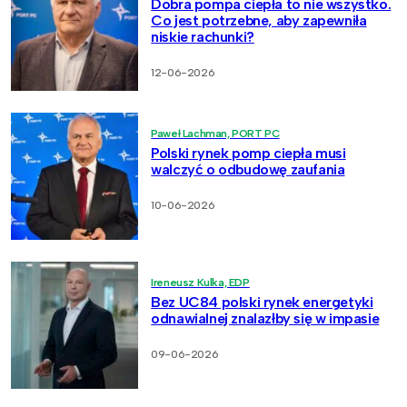
Dobra pompa ciepła to nie wszystko.
Co jest potrzebne, aby zapewniła
niskie rachunki?
12-06-2026
Paweł Lachman, PORT PC
Polski rynek pomp ciepła musi
walczyć o odbudowę zaufania
10-06-2026
Ireneusz Kulka, EDP
Bez UC84 polski rynek energetyki
odnawialnej znalazłby się w impasie
09-06-2026