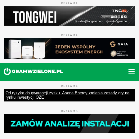
REKLAMA
REKLAMA
REKLAMA
Od ryzyka do gwarancji zysku. Asona Energy zmienia zasady gry na
rynku inwestycji OZE
REKLAMA