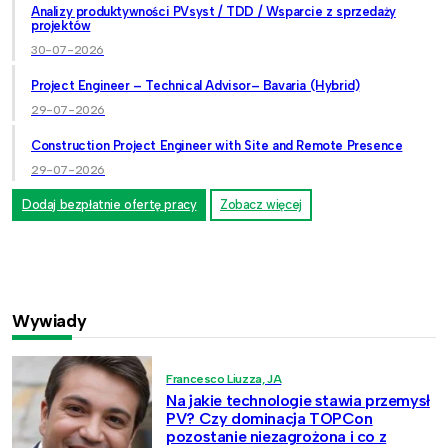
Analizy produktywności PVsyst / TDD / Wsparcie z sprzedaży
projektów
30-07-2026
Project Engineer – Technical Advisor– Bavaria (Hybrid)
29-07-2026
Construction Project Engineer with Site and Remote Presence
29-07-2026
Dodaj bezpłatnie ofertę pracy
Zobacz więcej
Wywiady
Francesco Liuzza, JA
Na jakie technologie stawia przemysł
PV? Czy dominacja TOPCon
pozostanie niezagrożona i co z