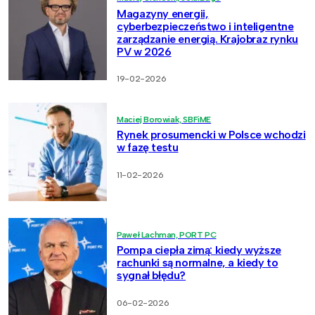
Magazyny energii,
cyberbezpieczeństwo i inteligentne
zarządzanie energią. Krajobraz rynku
PV w 2026
19-02-2026
Maciej Borowiak, SBFiME
Rynek prosumencki w Polsce wchodzi
w fazę testu
11-02-2026
Paweł Lachman, PORT PC
Pompa ciepła zimą: kiedy wyższe
rachunki są normalne, a kiedy to
sygnał błędu?
06-02-2026