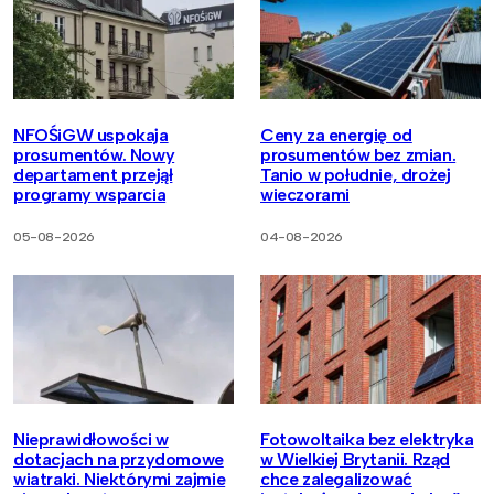
NFOŚiGW uspokaja
Ceny za energię od
prosumentów. Nowy
prosumentów bez zmian.
departament przejął
Tanio w południe, drożej
programy wsparcia
wieczorami
05-08-2026
04-08-2026
Nieprawidłowości w
Fotowoltaika bez elektryka
dotacjach na przydomowe
w Wielkiej Brytanii. Rząd
wiatraki. Niektórymi zajmie
chce zalegalizować