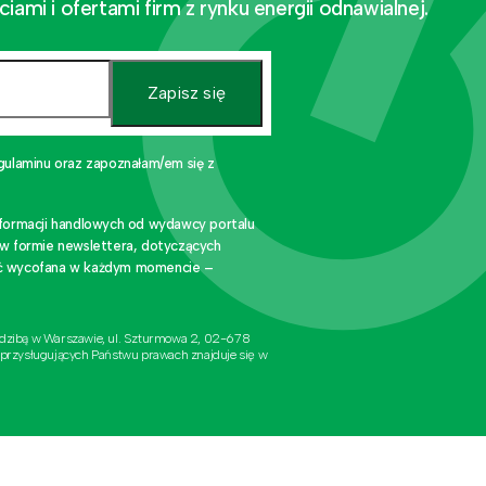
mi i ofertami firm z rynku energii odnawialnej.
Zapisz się
gulaminu oraz zapoznałam/em się z
nformacji handlowych od wydawcy portalu
 w formie newslettera, dotyczących
stać wycofana w każdym momencie –
edzibą w Warszawie, ul. Szturmowa 2, 02-678
 przysługujących Państwu prawach znajduje się w