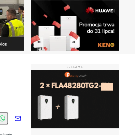
REKLAMA
arżenie