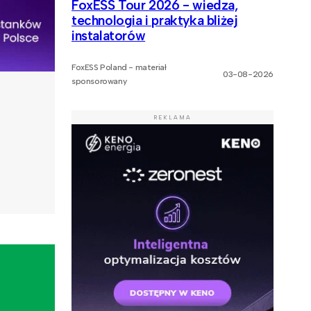
FoxESS Tour 2026 - wiedza,
technologia i praktyka bliżej
instalatorów
FoxESS Poland - materiał
03-08-2026
sponsorowany
REKLAMA