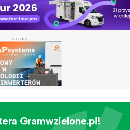
REKLAMA
tera Gramwzielone.pl!