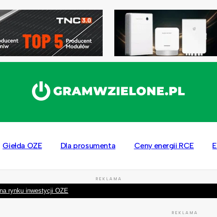
Giełda OZE
Dla prosumenta
Ceny energii RCE
E
REKLAMA
na rynku inwestycji OZE
REKLAMA