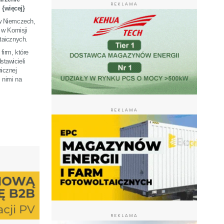
REKLAMA
 {więcej}
 w Niemczech,
 w Komisji
taicznych.
firm, które
tawicieli
icznej
 nimi na
REKLAMA
REKLAMA