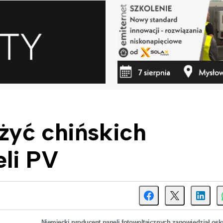
żyć chińskich
li PV
Niemiecki producent paneli fotowoltaicznych zapowiedział osk