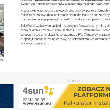
swoich chińskich konkurentów o nielegalne praktyki handlowe.
Przedstawiciel jednego z czołowych producentów paneli solarnych
SolarWorld, zapowiedział na łamach dziennika Handleblatt, że złoży
Europejskiej skargę przeciwko chińskim producentom paneli fotowol
SolarWorld szuka w europejskim przemyśle fotowotlaicznym innych 
poprą działania przeciwko konkurentom z Chin. Zdaniem wielu przeds
europejskiego i amerykańskiego przemysłu PV, Chińczycy w zagran
ekspansji stosują dumping cenowy, co uniemożliwia konkurowanie z
rynkowych zasadach.
ess
REKLAMA