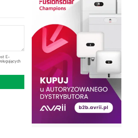
est E-
sługujących