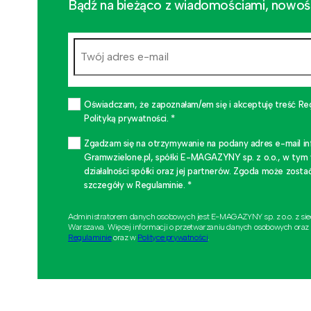
Bądź na bieżąco z wiadomościami, nowościa
Oświadczam, że zapoznałam/em się i akceptuję treść Re
Polityką prywatności. *
Zgadzam się na otrzymywanie na podany adres e-mail i
Gramwzielone.pl, spółki E-MAGAZYNY sp. z o.o., w tym
działalności spółki oraz jej partnerów. Zgoda może zo
szczegóły w Regulaminie. *
Administratorem danych osobowych jest E-MAGAZYNY sp. z o.o. z si
Warszawa. Więcej informacji o przetwarzaniu danych osobowych oraz
Regulaminie
oraz w
Polityce prywatności
.