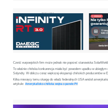
REKLAMA
Cześć eurpoejskich firm może jednak nie poprzeć stanowiska SolarWorl
To właśnie chińska konkurencja miała być powodem upadku w ubiegłym r
Solyndry. W obliczu coraz większej ekspansji chińskich producentów w Eu
Kilka miesięcy temu skargę do władz federalnych USA wniósł amerykański
artykule:
Amerykańsko-chińska wojna o panele PV