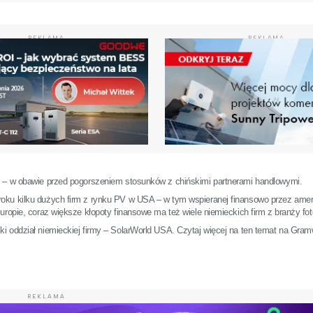
REKLAMA
REKLAMA
d – w obawie przed pogorszeniem stosunków z chińskimi partnerami handlowymi.
oku kilku dużych firm z rynku PV w USA – w tym wspieranej finansowo przez amer
ropie, coraz większe kłopoty finansowe ma też wiele niemieckich firm z branży fot
 oddział niemieckiej firmy – SolarWorld USA. Czytaj więcej na ten temat na Gram
REKLAMA