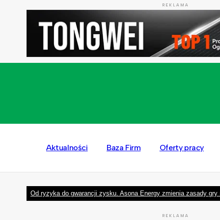
REKLAMA
Aktualności
Baza Firm
Oferty pracy
Od ryzyka do gwarancji zysku. Asona Energy zmienia zasady gry 
REKLAMA