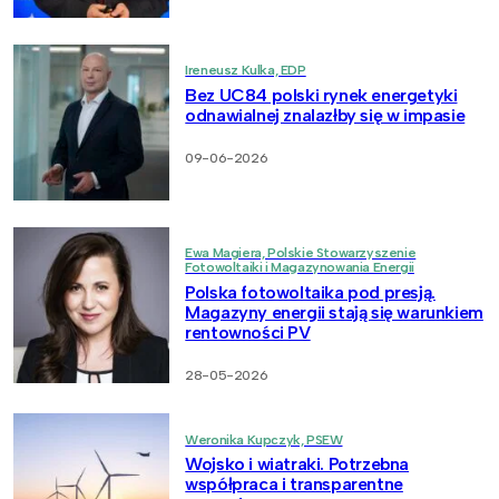
Ireneusz Kulka, EDP
Bez UC84 polski rynek energetyki
odnawialnej znalazłby się w impasie
09-06-2026
Ewa Magiera, Polskie Stowarzyszenie
Fotowoltaiki i Magazynowania Energii
Polska fotowoltaika pod presją.
Magazyny energii stają się warunkiem
rentowności PV
28-05-2026
Weronika Kupczyk, PSEW
Wojsko i wiatraki. Potrzebna
współpraca i transparentne