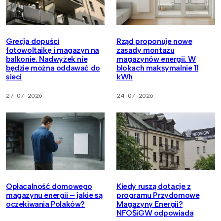
Grecja dopuści
Rząd proponuje nowe
fotowoltaikę i magazyn na
zasady montażu
balkonie. Nadwyżek nie
magazynów energii. W
będzie można oddawać do
blokach maksymalnie 11
sieci
kWh
27-07-2026
24-07-2026
Opłacalność domowego
Kiedy ruszą dotacje z
magazynu energii – jakie są
programu Przydomowe
oczekiwania Polaków?
Magazyny Energii?
NFOŚiGW odpowiada