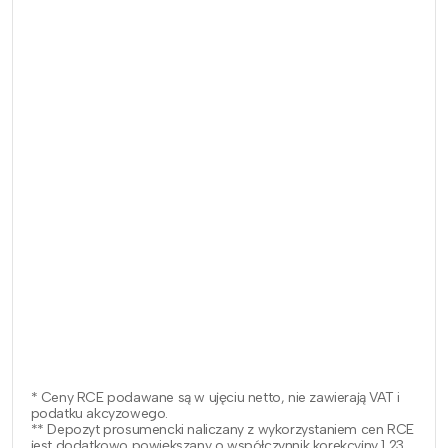
* Ceny RCE podawane są w ujęciu netto, nie zawierają VAT i
podatku akcyzowego.
** Depozyt prosumencki naliczany z wykorzystaniem cen RCE
jest dodatkowo powiększany o współczynnik korekcyjny 1,23.