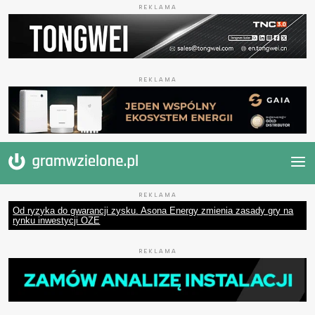
REKLAMA
REKLAMA
REKLAMA
Od ryzyka do gwarancji zysku. Asona Energy zmienia zasady gry na
rynku inwestycji OZE
REKLAMA