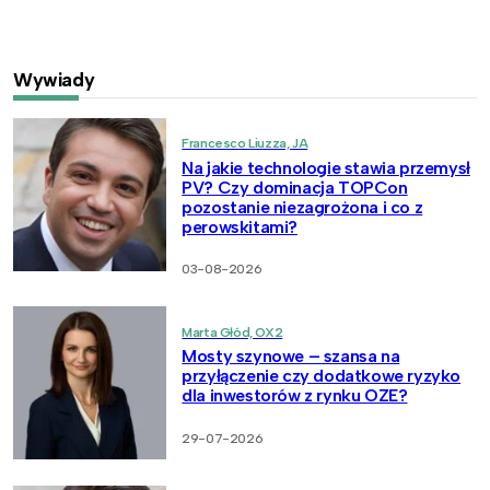
Wywiady
Francesco Liuzza, JA
Na jakie technologie stawia przemysł
PV? Czy dominacja TOPCon
pozostanie niezagrożona i co z
perowskitami?
03-08-2026
Marta Głód, OX2
Mosty szynowe – szansa na
przyłączenie czy dodatkowe ryzyko
dla inwestorów z rynku OZE?
29-07-2026