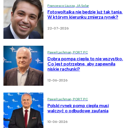
Francesco Liuzza, JA Solar
Fotowoltaika nie będzie już tak tania.
W którym kierunku zmierza rynek?
22-07-2026
Paweł Lachman, PORT PC
Dobra pompa ciepła to nie wszystko.
Co jest potrzebne, aby zapewniła
niskie rachunki?
12-06-2026
Paweł Lachman, PORT PC
Polski rynek pomp ciepła musi
walczyć o odbudowę zaufania
10-06-2026