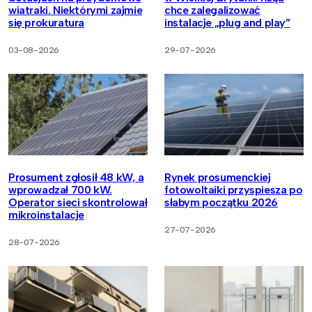
wiatraki. Niektórymi zajmie
chce zalegalizować
się prokuratura
instalacje „plug and play”
03-08-2026
29-07-2026
Prosument zgłosił 48 kW, a
Rynek prosumenckiej
wprowadzał 700 kW.
fotowoltaiki przyspiesza po
Operator sieci skontrolował
słabym początku 2026
mikroinstalacje
27-07-2026
28-07-2026