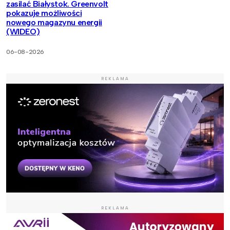
zasilać Białystok. Greenvolt
pokazuje możliwości
nowego magazynu energii
(WIDEO)
06-08-2026
REKLAMA
REKLAMA