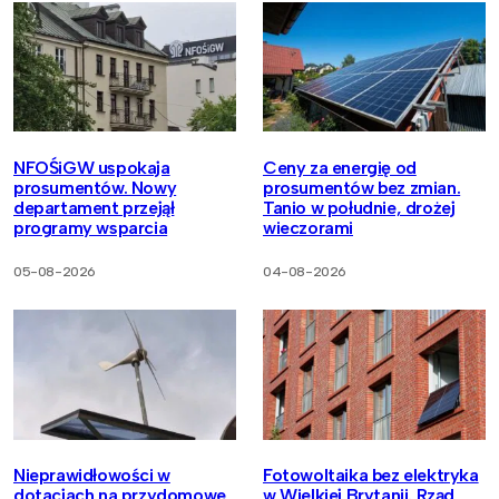
NFOŚiGW uspokaja
Ceny za energię od
prosumentów. Nowy
prosumentów bez zmian.
departament przejął
Tanio w południe, drożej
programy wsparcia
wieczorami
05-08-2026
04-08-2026
Nieprawidłowości w
Fotowoltaika bez elektryka
dotacjach na przydomowe
w Wielkiej Brytanii. Rząd