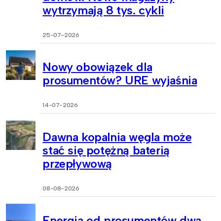
wytrzymają 8 tys. cykli
25-07-2026
Nowy obowiązek dla
prosumentów? URE wyjaśnia
14-07-2026
Dawna kopalnia węgla może
stać się potężną baterią
przepływową
08-08-2026
Energia od prosumentów dwa