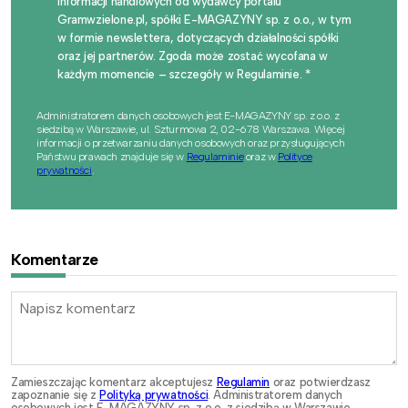
informacji handlowych od wydawcy portalu
Gramwzielone.pl, spółki E-MAGAZYNY sp. z o.o., w tym
w formie newslettera, dotyczących działalności spółki
oraz jej partnerów. Zgoda może zostać wycofana w
każdym momencie – szczegóły w Regulaminie. *
Administratorem danych osobowych jest E-MAGAZYNY sp. z o.o. z
siedzibą w Warszawie, ul. Szturmowa 2, 02-678 Warszawa. Więcej
informacji o przetwarzaniu danych osobowych oraz przysługujących
Państwu prawach znajduje się w
Regulaminie
oraz w
Polityce
prywatności
.
Komentarze
Zamieszczając komentarz akceptujesz
Regulamin
oraz potwierdzasz
zapoznanie się z
Polityką prywatności
. Administratorem danych
osobowych jest E-MAGAZYNY sp. z o.o. z siedzibą w Warszawie,