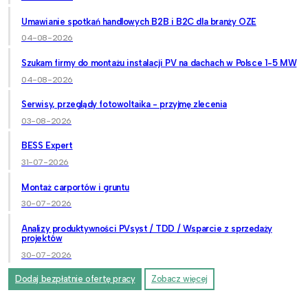
Umawianie spotkań handlowych B2B i B2C dla branży OZE
04-08-2026
Szukam firmy do montażu instalacji PV na dachach w Polsce 1-5 MW
04-08-2026
Serwisy, przeglądy fotowoltaika - przyjmę zlecenia
03-08-2026
BESS Expert
31-07-2026
Montaż carportów i gruntu
30-07-2026
Analizy produktywności PVsyst / TDD / Wsparcie z sprzedaży
projektów
30-07-2026
Dodaj bezpłatnie ofertę pracy
Zobacz więcej