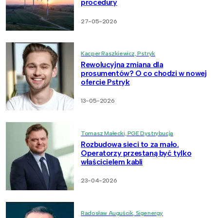
procedury
27-05-2026
Kacper Raszkiewicz, Pstryk
Rewolucyjna zmiana dla
prosumentów? O co chodzi w nowej
ofercie Pstryk
13-05-2026
Tomasz Małecki, PGE Dystrybucja
Rozbudowa sieci to za mało.
Operatorzy przestaną być tylko
właścicielem kabli
23-04-2026
Radosław Auguścik, Sigenergy